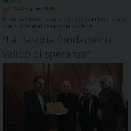
o
d
d
r
A
r
PRIMO PIANO
o
s
I
e
p
a
21 APRILE 2019
COMMENT
k
n
s
p
m
Mons. Salvatore Pappalardo nello scambio di auguri
t
con gli operatori della comunicazione
“La Pasqua fondamento
valido di speranza”