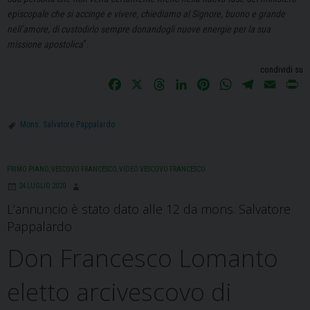
episcopale che si accinge e vivere, chiediamo al Signore, buono e grande
nell’amore, di custodirlo sempre donandogli nuove energie per la sua
missione apostolica
“.
condividi su
F
X
T
L
P
W
T
E
P
a
h
i
i
h
e
m
r
c
r
n
n
a
l
a
i
Mons. Salvatore Pappalardo
e
e
k
t
t
e
i
n
b
a
e
e
s
g
l
t
o
d
d
r
A
r
PRIMO PIANO
,
VESCOVO FRANCESCO
,
VIDEO VESCOVO FRANCESCO
o
s
I
e
p
a
24 LUGLIO 2020
k
n
s
p
m
L’annuncio è stato dato alle 12 da mons. Salvatore
t
Pappalardo
Don Francesco Lomanto
eletto arcivescovo di