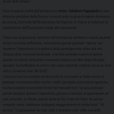
la vita della Chiesa
“.
Sono le parole scelte dall’arcivescovo
mons. Salvatore Pappalardo
in una
lettera ai presbiteri della Diocesi comunicando la gioia di riaprire domenica
prossima, Solennità dell’Ascensione del Signore, le chiese ai fedeli per la
celebrazione dell’Eucarestia e degli altri sacramenti.
“
Dopo una lunga pausa, motivata dall’emergenza sanitaria e vissuta da parte
di tutti con tanta sofferenza, valorizziamo questa graduale “ripresa” per
riscoprire l’importanza e la bellezza della partecipazione attiva alla vita
liturgica della comunità ecclesiale. A tal fine potrebbe esserci di sprone
quanto ci è riferito della prima comunità cristiana nel libro degli Atti degli
Apostoli:
‘la moltitudine di coloro che erano diventati credenti aveva un cuor
solo e un’anima sola’ (At 4,32)”.
L’arcivescovo ha ricordato la necessità di assicurare ai fedeli anche la
puntuale osservanza delle norme e delle specifiche prescrizioni igieniche,
ma ha ricordato ai presbiteri di non far mancare loro “
la cura pastorale
perchè facciano davvero l’esperienza, gioiosa e convinta, di appartenere ad
una comunità: la Chiesa, popolo santo di Dio, Corpo di Cristo. Su questo
versante, credo, dobbiamo impiegare maggiormente le nostre forze
“. Ed
ancora: “
L’espressione
‘un cuor solo e un’anima sola’
offre una bella