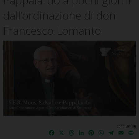
Pappalardo a pochi giorni
dall’ordinazione di don
Francesco Lomanto
condividi su
F
X
T
L
P
W
T
E
P