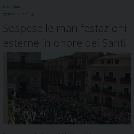
o
d
d
r
A
r
PRIMO PIANO
o
s
I
e
p
a
8 GIUGNO 2020
k
n
s
p
m
Sospese le manifestazioni
t
esterne in onore dei Santi