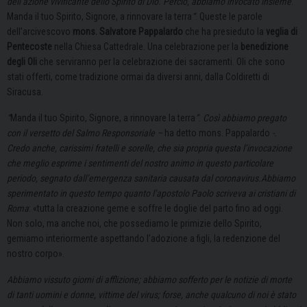
dell’azione vivificante dello Spirito di Dio. Perciò, abbiamo invocato insieme
:
Manda il tuo Spirito, Signore, a rinnovare la terra
“
. Queste le parole
dell’arcivescovo
mons. Salvatore Pappalardo
che ha presieduto la
veglia di
Pentecoste
nella Chiesa Cattedrale. Una celebrazione per la
benedizione
degli Oli
che serviranno per la celebrazione dei sacramenti. Oli che sono
stati offerti, come tradizione ormai da diversi anni, dalla Coldiretti di
Siracusa.
“
Manda il tuo Spirito, Signore, a rinnovare la terra
”
.
Così abbiamo pregato
con il versetto del Salmo Responsoriale –
ha detto mons. Pappalardo
-.
Credo anche, carissimi fratelli e sorelle, che sia propria questa l’invocazione
che meglio esprime i sentimenti del nostro animo in questo particolare
periodo, segnato dall’emergenza sanitaria causata dal coronavirus.Abbiamo
sperimentato in questo tempo quanto l’apostolo Paolo scriveva ai cristiani di
Roma
: «tutta la creazione geme e soffre le doglie del parto fino ad oggi.
Non solo, ma anche noi, che possediamo le primizie dello Spirito,
gemiamo interiormente aspettando l’adozione a figli, la redenzione del
nostro corpo».
Abbiamo vissuto giorni di afflizione; abbiamo sofferto per le notizie di morte
di tanti uomini e donne, vittime del virus; forse, anche qualcuno di noi è stato