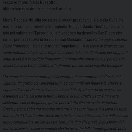
vescovo mons. Mario Russotto,
alla presenza di don Francesco Lomanto.
Mons. Pappalardo, alla presenza di alcuni presbiteri e laici della Curia, ha
esordito con un momento di preghiera. Poi guardando l’immagine di una
tela nel salone dell’Episcopio, l’arcivescovo ha descritto San Pietro che
invia il primo vescovo di Siracusa San Marciano: “
San Pietro oggi si chiama
Papa Francesco –
ha detto mons. Pappalardo
– il vescovo di Siracusa che
viene nominato dopo che il Papa ha accettato le mie dimissioni per raggiunti
limiti di età è il sacerdote Francesco Lomanto che appartiene al presbiterio
della Chiesa di Caltanissetta, attualmente preside della Facoltà teologica
“.
“
Io credo che questo momento sia veramente un momento di Grazia del
Signore. Ringrazio con sincerità tutti. La comunità dei fedeli è la Chiesa e
ognuno di noi porta un carisma, un dono dello Spirito porta un servizio da
espletare per la crescita di tutto il popolo di Dio. Grazie perché mi avete
sostenuto con la preghiera, grazie per l’affetto che mi avete dimostrato.
Grazie perché abbiamo lavorato insieme. Ho avuto l’onore di essere Pastore,
nominato il 12 settembre 2008, iniziato il ministero l’8 novembre dello stesso
anno, continuerò a servire questa comunità fino alla presa in possesso del
nuovo arcivescovo con la nomina che ho ricevuto dalla Congregazione per il