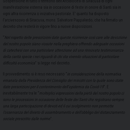
Sospensione in tutto il territorio dell’Arcidiocesi di Siracusa di ogni
manifestazione esterna sia in occasione di feste in onore di Santi sia in
ogni altra ricorrenza o iniziativa pastorale. E’ quanto ha disposto
l’arcivescovo di Siracusa, mons. Salvatore Pappalardo, che ha firmato un
decreto che resterà in vigore fino a nuove disposizioni.
“
Nel rispetto delle prescrizioni date queste ricorrenze così care alle devozione
del nostro popolo siano vissute nella preghiera offrendo adeguate occasioni
di catechesi con una particolare attenzione ad una rinnovata testimonianza
della carità specie i nei riguardi di chi sta vivendo situazioni di particolare
difficoltà economica
” si legge nel decreto.
Il provvedimento si è reso necessario “
in considerazione della normativa
emanata dalla Presidenza del Consiglio dei ministri con la quale sono state
date prescrizioni per il contenimento dell’epidemia da Covid-19
“. E
inevitabilmente tra le “
molteplici espressioni della pietà del nostro popolo ci
sono le processioni in occasione delle feste dei Santi che registrano sempre
una larga partecipazione di devoti ed il cui svolgimento non permette
l’osservanza del divieto di assembramento e dell’obbligo del distanziamento
sociale prescritto dalle norme
“.