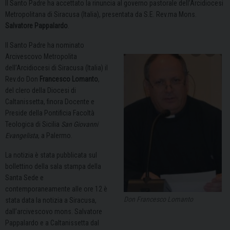
Il Santo Padre ha accettato la rinuncia al governo pastorale dell’Arcidiocesi
Metropolitana di Siracusa (Italia), presentata da S.E. Rev.ma Mons.
Salvatore Pappalardo
.
Il Santo Padre ha nominato
Arcivescovo Metropolita
dell’Arcidiocesi di Siracusa (Italia) il
Rev.do Don
Francesco Lomanto
,
del clero della Diocesi di
Caltanissetta, finora Docente e
Preside della Pontificia Facoltà
Teologica di Sicilia
San Giovanni
Evangelista
, a Palermo.
La notizia è stata pubblicata sul
bollettino della sala stampa della
Santa Sede e
contemporaneamente alle ore 12 è
Don Francesco Lomanto
stata data la notizia a Siracusa,
dall’arcivescovo mons. Salvatore
Pappalardo e a Caltanissetta dal