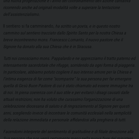
una nuova progettazione e l’avvio del coordinamento dell’azione caritativa
ricorrendo anche ad originali modalità volte a superare la tentazione
dell’assistenzialismo.
Il sentiero si fa camminando
, ha scritto un poeta, e in questo nostro
cammino sul sentiero tracciato dallo Spirito Santo per la nostra Chiesa a
breve incontreremo mons. Francesco Lomanto, il nuovo pastore che il
Signore ha donato alla sua Chiesa che è in Siracusa.
Tutti noi conosciamo mons. Pappalardo e ne apprezziamo il tratto paterno ed
intensamente sacerdotale che rifugge, sorridendo da ogni forma di piaggeria.
In particolare, abbiamo potuto cogliere il suo intenso amore per la Chiesa e
l’intima esigenza di far come “scomparire” la sua persona per far emergere
quella di Gesù Buon Pastore di cui è stato chiamato ad essere immagine tra
di noi. In piena coerenza con il suo stile e per evitarci i disagi causati dalle
attuali restrizioni, non ha voluto che curassimo l’organizzazione di una
celebrazione diocesana di saluto e di ringraziamento al Signore per questi
anni, scegliendo invece di incontrare le comunità ecclesiali nella semplicità
della relazione immediata e personale affidandosi alla preghiera di tutti.
Facendomi interprete del sentimento di gratitudine e di filiale devozione alla
Sua persona che non verrà certamente meno nella nuova fase del ministero