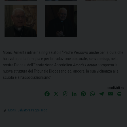
Mons. Amenta infine ha ringraziato il “Padre Vescovo anche per la cura che
ha avuto per la famiglia e per la traduzione pastorale, senza indugi, nella
nostra Diocesi dell’Esortazione Apostolica
Amoris Laetitia
compresa la
nuova struttura del Tribunale Diocesano ed, ancora, la sua vicinanza alla
scuola e all’associazionismo”.
condividi su
F
X
T
L
P
W
T
E
P
a
h
i
i
h
e
m
r
c
r
n
n
a
l
a
i
Mons. Salvatore Pappalardo
e
e
k
t
t
e
i
n
b
a
e
e
s
g
l
t