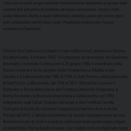
Clero con la quale vengo costituito Amministratore Apostolico in questa sede
vacante fino alla presa di possesso del nuovo arcivescovo. Grazie a tutti,
padre Maurizio Aliotta e padre Sebastiano Amenta, grazie per essere stati i
miei collaboratori diretti come vicari. Preghiamo insieme per il nuovo
arcivescovo Francesco
“.
Il Rev.do Don
Francesco Lomanto è nato a Mussomeli, provincia e Diocesi
di Caltanissetta, il 2 marzo 1962. Si è preparato al sacerdozio nel Seminario
diocesano, ricevendo l’ordinazione il 29 giugno 1986; è incardinato nella
Diocesi nissena e ivi ha operato come Viceparroco a Villalba, a San
Cataldo e a Caltanissetta dal 1986 al 1996; è stato Parroco della parrocchia
di Sant’Enrico, a Mussomeli, dal 1996 al 2011. Ottenuti la Licenza e il
Dottorato in Storia della Chiesa alla Pontificia Università Gregoriana, a
Roma, ha iniziato la docenza universitaria a Caltanissetta, nel 1992,
insegnando negli Istituti Teologici del luogo e alla Pontificia Facoltà
Teologica di Sicilia
San Giovanni Evangelista
a Palermo, dove è anche
Preside dal 2015. L’attività accademica ha favorito la propensione del neo
Arcivescovo per gli studi e la ricerca, particolarmente quella legata a figure
ed eventi della Chiesa locale nissena, i cui risultati sono confluiti nelle tante