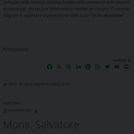
immagine della comunità cristiana; tradotta nella concretezza delle relazioni
interpersonali, diventa pure testimonianza credibile del Vangelo. Ci conceda
il Signore la saggezza e la perseveranza delle nostre fatiche apostoliche!
“.
#chiciseparerà
condividi su
F
X
T
L
P
W
T
E
P
a
h
i
i
h
e
m
r
c
r
n
n
a
l
a
i
Mons. Salvatore Pappalardo
,
popolo di dio
e
e
k
t
t
e
i
n
b
a
e
e
s
g
l
t
o
d
d
r
A
r
PRIMO PIANO
o
s
I
e
p
a
8 NOVEMBRE 2019
k
n
s
p
m
Mons. Salvatore
t