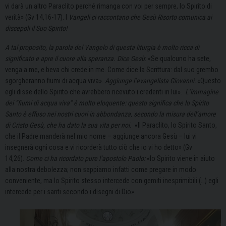
vi darà un altro Paraclito perché rimanga con voi per sempre, lo Spirito di
verità» (Gv 14,16-17). I
Vangeli ci raccontano che Gesù Risorto comunica ai
discepoli il Suo Spirito!
A tal proposito, la parola del Vangelo di questa liturgia è molto ricca di
significato e apre il cuore alla speranza. Dice Gesù
: «Se qualcuno ha sete,
venga a me, e beva chi crede in me. Come dice la Scrittura: dal suo grembo
sgorgheranno fiumi di acqua viva».
Aggiunge l’evangelista Giovanni:
«Questo
egli disse dello Spirito che avrebbero ricevuto i credenti in lui».
L’immagine
dei “fiumi di acqua viva” è molto eloquente: questo significa che lo Spirito
Santo è effuso nei nostri cuori in abbondanza, secondo la misura dell’amore
di Cristo Gesù, che ha dato la sua vita per noi.
«Il Paraclito, lo Spirito Santo,
che il Padre manderà nel mio nome – aggiunge ancora Gesù – lui vi
insegnerà ogni cosa e vi ricorderà tutto ciò che io vi ho detto» (Gv
14,26).
Come ci ha ricordato pure l’apostolo Paolo:
«lo Spirito viene in aiuto
alla nostra debolezza; non sappiamo infatti come pregare in modo
conveniente, ma lo Spirito stesso intercede con gemiti inesprimibili (…) egli
intercede per i santi secondo i disegni di Dio».