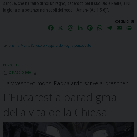
sangue, che ha fatto di noi un regno, sacerdoti per il suo Dio e Padre, a lui
la gloria e la potenza nei secoli dei secoli. Amen» (Ap 1,5-6)”.
condividi su
F
X
T
L
P
W
T
E
P
a
h
i
i
h
e
m
r
c
r
n
n
a
l
a
i
crisma
,
Mons. Salvatore Pappalardo
,
veglia pentecoste
e
e
k
t
t
e
i
n
b
a
e
e
s
g
l
t
o
d
d
r
A
r
PRIMO PIANO
o
s
I
e
p
a
20 MAGGIO 2020
k
n
s
p
m
L'arcivescovo mons. Pappalardo scrive ai presbiteri
t
L’Eucarestia paradigma
della vita della Chiesa