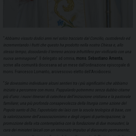
“
Abbiamo vissuto dodici anni nel solco tracciato dal Concilio, custodendo ed
incrementando i frutti che questo ha prodotto nella nostra Chiesa e, allo
stesso tempo, dissodando il terreno ancora infruttifero per vivificarlo con una
nuova seminagione
“. Il delegato ad omnia,
mons. Sebastiano Amenta
,
scrive alla comunità diocesana ad un mese dall’ordinazione episcopale di
mons. Francesco Lomanto, arcivescovo eletto dell’Arcidiocesi.
“
Se dovessimo individuare alcuni sentieri tra i più significativi che abbiamo
iniziato a percorrere con mons. Pappalardo potremmo senza dubbio citarne
più d’uno: i nuovi itinerari di catechesi dell’iniziazione cristiana e la pastorale
familiare; una più profonda consapevolezza della liturgia come azione del
Popolo santo di Dio, l’apostolato dei laici con la scuola teologica di base, con
la valorizzazione dell’associazionismo e degli organi di partecipazione; la
promozione della vita contemplativa con la fondazione di due monasteri; la
cura dei ministeri laicali con un rinnovato impulso al diaconato permanente;