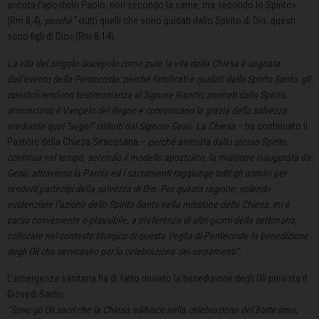
ancora l’apostolo Paolo, non secondo la carne, ma secondo lo Spirito»
(Rm 8,4),
perché
“«tutti quelli che sono guidati dallo Spirito di Dio, questi
sono figli di Dio» (Rm 8,14).
La vita del singolo discepolo come pure la vita della Chiesa è segnata
dall’evento della Pentecoste: perché fortificati e guidati dallo Spirito Santo, gli
apostoli rendono testimonianza al Signore Risorto; animati dallo Spirito,
annunciano il Vangelo del Regno e comunicano la grazia della salvezza
mediante quei “segni” istituiti dal Signore Gesù.
La Chiesa –
ha continuato il
Pastore della Chiesa Siracusana –
perché animata dallo stesso Spirito,
continua nel tempo, secondo il modello apostolico, la missione inaugurata da
Gesù: attraverso la Parola ed i sacramenti raggiunge tutti gli uomini per
renderli partecipi della salvezza di Dio.
Per questa ragione, volendo
evidenziare l’azione dello Spirito Santo nella missione della Chiesa, mi è
parso conveniente e plausibile, a preferenza di altri giorni della settimana,
collocare nel contesto liturgico di questa Veglia di Pentecoste la benedizione
degli Oli che serviranno per la celebrazione dei sacramenti”.
L’emergenza sanitaria ha di fatto rinviato la benedizione degli Oli prevista il
Giovedì Santo.
“Sono gli Oli sacri che la Chiesa adibisce nella celebrazione del Battesimo,