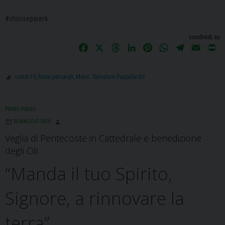
#chiciseparerà
condividi su
F
X
T
L
P
W
T
E
P
a
h
i
i
h
e
m
r
c
r
n
n
a
l
a
i
covid-19
,
feste patronali
,
Mons. Salvatore Pappalardo
e
e
k
t
t
e
i
n
b
a
e
e
s
g
l
t
o
d
d
r
A
r
PRIMO PIANO
o
s
I
e
p
a
30 MAGGIO 2020
k
n
s
p
m
Veglia di Pentecoste in Cattedrale e benedizione
t
degli Oli
“Manda il tuo Spirito,
Signore, a rinnovare la
terra”