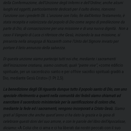
della Confermazione, dell’Unzione degli Infermi e dell’Ordine; anche alcuni
luoghi ed oggetti, particolarmente dedicati per il culto divino, ricevono
l’unzione con i predetti Oli.
L’unzione con l’olio, fin dall’Antico Testamento, è
stata recepita e valorizzata dal popolo di Dio come segno di predilezione da
parte di Dio, di consacrazione per una missione e di una nuova dignità.
Non a
caso il Vangelo di Luca ci riferisce che Gesù, iniziando la sua missione, si
presenta nella sinagoga di Nazareth come l’Unto del Signore inviato per
portare il lieto annunzio della salvezza.
Di questa unzione siamo partecipi tutti noi che, mediante i sacramenti
dell’iniziazione cristiana, siamo costruiti, quali “pietre vive”,
«come edificio
spirituale, per un sacerdozio santo e per offrire sacrifici spirituali graditi a
Dio, mediante Gesù Cristo» (1 Pt 2,5).
La benedizione degli Oli riguarda dunque tutto il popolo santo di Dio, con uno
speciale riferimento a quanti nella comunità dei fedeli siamo chiamati ad
esercitare il sacerdozio ministeriale per la santificazione di coloro che,
mediante la fede ed i sacramenti, vengono incorporati a Cristo Gesù.
Siamo
grati al Signore che anche quest’anno ci ha dato la grazia e la gioia di
celebrare questi doni del suo amore, e con le parole del libro dell’Apocalisse,
diciamo:
«A Colui che ci ama e ci ha liberati dai nostri peccati con il suo