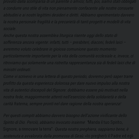
provato dalla scomparsa di un parente o amico; tutti, poi, siamo stati obbligati
a condurre uno stile di vita non pienamente confacente alle nostre consuete
abitudini e ai nostri legittimi desideri e diritti. Abbiamo sperimentato davvero
la nostra personale fragilità e la precarietà di tanti progetti e modelli di vita
sociale.
Anche questa nostra assemblea liturgica risente oggi dello stato di
sofferenza ancora vigente: infatti, tutti – presbiteri, diaconi, fedeli laici –
avremmo voluto celebrare in gioiosa comunione questo momento
particolarmente importante per la vita della comunità ecclesiale e, invece, ci
ritroviamo qui solamente una ristretta rappresentanza sia di fedeli laici che di
ministri ordinati.
Come vi scrivevo in una lettera di questo periodo, dovremo però saper trarre
profitto da questa esperienza dolorosa per dare nuovo impulso alla nostra
vita di autentici discepoli del Signore: dobbiamo essere più motivati nella
nostra fede, maggiormente attenti nell’esercizio della solidarietà e della
carità fraterna, sempre pronti nel dare ragione della nostra speranza!
Per questi compiti abbiamo davvero bisogno dell’azione vivificante dello
Spirito di Dio. Perciò, abbiamo invocato insieme
:
“
Manda il tuo Spirito,
Signore, a rinnovare la terra”.
Questa nostra preghiera, sappiamo bene, è
sostenuta e avvalorata dalla promessa di Gesù:
«Io pregherò il Padre ed egli