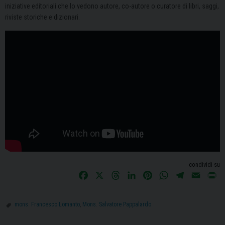
iniziative editoriali che lo vedono autore, co-autore o curatore di libri, saggi,
riviste storiche e dizionari.
condividi su
F
X
T
L
P
W
T
E
P
a
h
i
i
h
e
m
r
c
r
n
n
a
l
a
i
mons. Francesco Lomanto
,
Mons. Salvatore Pappalardo
e
e
k
t
t
e
i
n
b
a
e
e
s
g
l
t