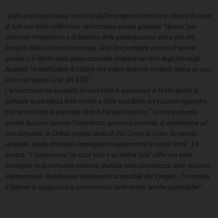
“
Dopo una lunga pausa, motivata dall’emergenza sanitaria e vissuta da parte
di tutti con tanta sofferenza, valorizziamo questa graduale “ripresa” per
riscoprire l’importanza e la bellezza della partecipazione attiva alla vita
liturgica della comunità ecclesiale. A tal fine potrebbe esserci di sprone
quanto ci è riferito della prima comunità cristiana nel libro degli Atti degli
Apostoli:
‘la moltitudine di coloro che erano diventati credenti aveva un cuor
solo e un’anima sola’ (At 4,32)”.
L’arcivescovo ha ricordato la necessità di assicurare ai fedeli anche la
puntuale osservanza delle norme e delle specifiche prescrizioni igieniche,
ma ha ricordato ai presbiteri di non far mancare loro “
la cura pastorale
perchè facciano davvero l’esperienza, gioiosa e convinta, di appartenere ad
una comunità: la Chiesa, popolo santo di Dio, Corpo di Cristo. Su questo
versante, credo, dobbiamo impiegare maggiormente le nostre forze
“. Ed
ancora: “
L’espressione
‘un cuor solo e un’anima sola’
offre una bella
immagine della comunità cristiana; tradotta nella concretezza delle relazioni
interpersonali, diventa pure testimonianza credibile del Vangelo. Ci conceda
il Signore la saggezza e la perseveranza delle nostre fatiche apostoliche!
“.