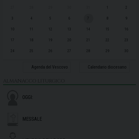
27
28
29
30
31
1
2
3
4
5
6
7
8
9
10
11
12
13
14
15
16
17
18
19
20
21
22
23
24
25
26
27
28
29
30
31
1
2
3
4
5
6
Agenda del Vescovo
Calendario diocesano
ALMANACCO LITURGICO
OGGI:
MESSALE