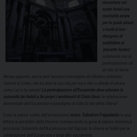
riscontrare nei
nostri fedeli una
mentalità errata
per la quale alcuni
o molti di loro
ritengono di
soddisfare al
‘precetto festivo’
solamente con la
partecipazione ad
un rito, la Santa
Messa appunto, senza però lasciarsi coinvolgere dal Mistero celebrato:
l’amore di Cristo, che ha dato la sua vita per noi e che ci chiede di amare
come Lui ci ha amato!
La partecipazione all’Eucarestia deve educare la
comunità dei fedeli a far propri i sentimenti di Cristo Gesù
: la celebrazione
domenicale dell’Eucarestia è paradigma di tutta la vita della Chiesa
“.
Sono le parole scelte dall’arcivescovo
mons. Salvatore Pappalardo
in una
lettera ai presbiteri della Diocesi comunicando la gioia di riaprire domenica
prossima, Solennità dell’Ascensione del Signore, le chiese ai fedeli per la
celebrazione dell’Eucarestia e degli altri sacramenti.