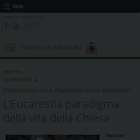
Skip
Menu
to
VENERDÌ 07 AGOSTO 2026
content
Chiesa di Siracusa
PRIMO PIANO
20 MAGGIO 2020
L'arcivescovo mons. Pappalardo scrive ai presbiteri
L’Eucarestia paradigma
della vita della Chiesa
“
Non è raro