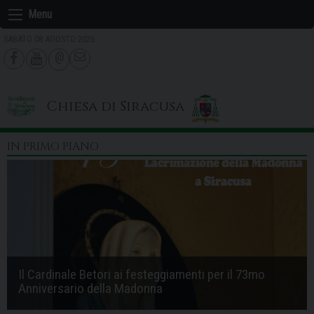
Skip
Menu
to
SABATO 08 AGOSTO 2026
content
Chiesa di Siracusa
IN PRIMO PIANO
Il Cardinale Betori ai festeggiamenti per il 73mo
Anniversario della Madonna