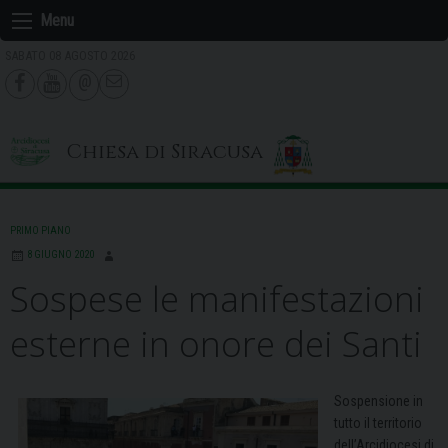
Skip
Menu
to
SABATO 08 AGOSTO 2026
content
Chiesa di Siracusa
PRIMO PIANO
8 GIUGNO 2020
Sospese le manifestazioni
esterne in onore dei Santi
Sospensione in
tutto il territorio
dell’Arcidiocesi di