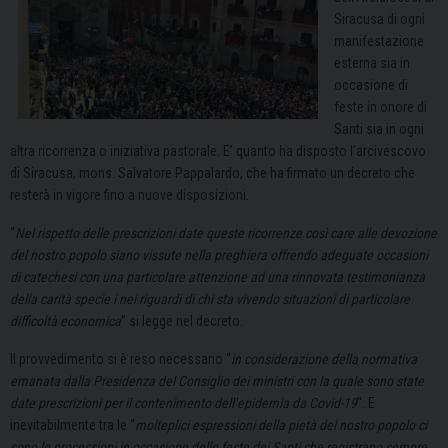
Siracusa di ogni
manifestazione
esterna sia in
occasione di
feste in onore di
Santi sia in ogni
altra ricorrenza o iniziativa pastorale. E’ quanto ha disposto l’arcivescovo
di Siracusa, mons. Salvatore Pappalardo, che ha firmato un decreto che
resterà in vigore fino a nuove disposizioni.
“
Nel rispetto delle prescrizioni date queste ricorrenze così care alle devozione
del nostro popolo siano vissute nella preghiera offrendo adeguate occasioni
di catechesi con una particolare attenzione ad una rinnovata testimonianza
della carità specie i nei riguardi di chi sta vivendo situazioni di particolare
difficoltà economica
” si legge nel decreto.
Il provvedimento si è reso necessario “
in considerazione della normativa
emanata dalla Presidenza del Consiglio dei ministri con la quale sono state
date prescrizioni per il contenimento dell’epidemia da Covid-19
“. E
inevitabilmente tra le “
molteplici espressioni della pietà del nostro popolo ci
sono le processioni in occasione delle feste dei Santi che registrano sempre