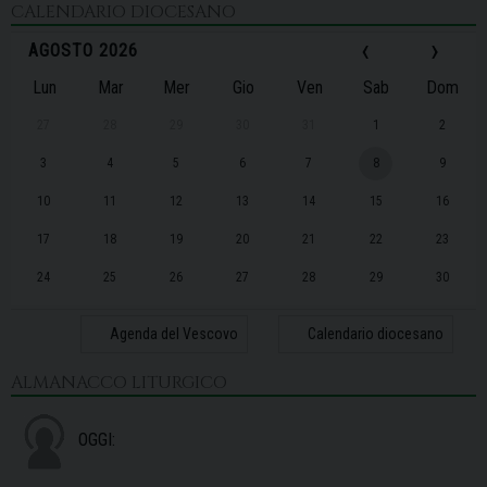
CALENDARIO DIOCESANO
‹
›
AGOSTO 2026
Lun
Mar
Mer
Gio
Ven
Sab
Dom
27
28
29
30
31
1
2
3
4
5
6
7
8
9
10
11
12
13
14
15
16
17
18
19
20
21
22
23
24
25
26
27
28
29
30
31
1
2
3
4
5
6
Agenda del Vescovo
Calendario diocesano
ALMANACCO LITURGICO
OGGI: