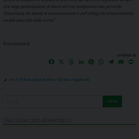
una larga partecipazione di devoti ed il cui svolgimento non permette
l’osservanza del divieto di assembramento e dell’obbligo del distanziamento
sociale prescritto dalle norme
“.
#chiciseparerà
condividi su
F
X
T
L
P
W
T
E
P
a
h
i
i
h
e
m
r
c
r
n
n
a
l
a
i
covid-19
,
feste patronali
,
Mons. Salvatore Pappalardo
e
e
k
t
t
e
i
n
b
a
e
e
s
g
l
t
o
d
d
r
A
r
Cerca
o
s
I
e
p
a
k
n
s
p
m
L’ARCIVESCOVO FRANCESCO
t