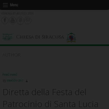
Skip
Menu
to
VENERDÌ 07 AGOSTO 2026
content
Chiesa di Siracusa
AUTHOR:
PRIMO PIANO
6 MAGGIO 2017
Diretta della Festa del
Patrocinio di Santa Lucia