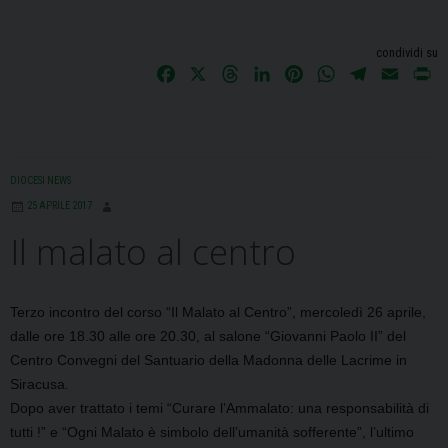
condividi su
F
X
T
L
P
W
T
E
P
a
h
i
i
h
e
m
r
c
r
n
n
a
l
a
i
e
e
k
t
t
e
i
n
b
a
e
e
s
g
l
t
DIOCESI NEWS
o
d
d
r
A
r
25 APRILE 2017
o
s
I
e
p
a
Il malato al centro
k
n
s
p
m
t
Terzo incontro del corso “Il Malato al Centro”, m
ercoledì 26 aprile,
dalle ore 18.30 alle ore 20.30, al salone “Giovanni Paolo II” del
Centro Convegni del Santuario della Madonna delle Lacrime in
Siracusa.
Dopo aver trattato i temi “Curare l’Ammalato: una responsabilità di
tutti !” e “Ogni Malato è simbolo dell’umanità sofferente”, l’ultimo