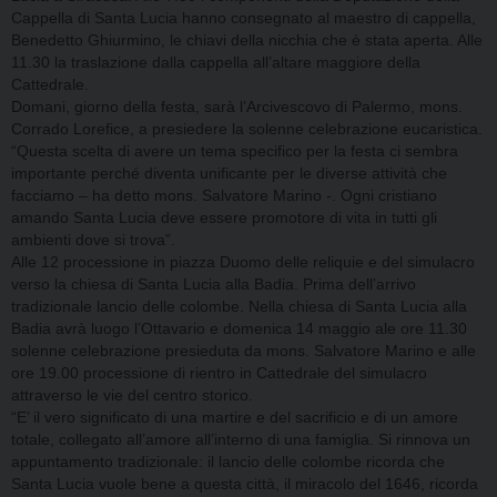
Cappella di Santa Lucia hanno consegnato al maestro di cappella,
Benedetto Ghiurmino, le chiavi della nicchia che è stata aperta. Alle
11.30 la traslazione dalla cappella all’altare maggiore della
Cattedrale.
Domani, giorno della festa, sarà l’Arcivescovo di Palermo, mons.
Corrado Lorefice, a presiedere la solenne celebrazione eucaristica.
“Questa scelta di avere un tema specifico per la festa ci sembra
importante perché diventa unificante per le diverse attività che
facciamo – ha detto mons. Salvatore Marino -. Ogni cristiano
amando Santa Lucia deve essere promotore di vita in tutti gli
ambienti dove si trova”.
Alle 12 processione in piazza Duomo delle reliquie e del simulacro
verso la chiesa di Santa Lucia alla Badia. Prima dell’arrivo
tradizionale lancio delle colombe. Nella chiesa di Santa Lucia alla
Badia avrà luogo l’Ottavario e domenica 14 maggio ale ore 11.30
solenne celebrazione presieduta da mons. Salvatore Marino e alle
ore 19.00 processione di rientro in Cattedrale del simulacro
attraverso le vie del centro storico.
“E’ il vero significato di una martire e del sacrificio e di un amore
totale, collegato all’amore all’interno di una famiglia. Si rinnova un
appuntamento tradizionale: il lancio delle colombe ricorda che
Santa Lucia vuole bene a questa città, il miracolo del 1646, ricorda