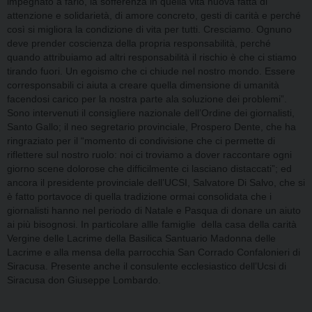
impegnato a farlo, la sofferenza in quella vita nuova fatta di
attenzione e solidarietà, di amore concreto, gesti di carità e perché
così si migliora la condizione di vita per tutti. Cresciamo. Ognuno
deve prender coscienza della propria responsabilità, perché
quando attribuiamo ad altri responsabilità il rischio è che ci stiamo
tirando fuori. Un egoismo che ci chiude nel nostro mondo. Essere
corresponsabili ci aiuta a creare quella dimensione di umanità
facendosi carico per la nostra parte ala soluzione dei problemi”.
Sono intervenuti il consigliere nazionale dell’Ordine dei giornalisti,
Santo Gallo; il neo segretario provinciale, Prospero Dente, che ha
ringraziato per il “momento di condivisione che ci permette di
riflettere sul nostro ruolo: noi ci troviamo a dover raccontare ogni
giorno scene dolorose che difficilmente ci lasciano distaccati”; ed
ancora il presidente provinciale dell’UCSI, Salvatore Di Salvo, che si
è fatto portavoce di quella tradizione ormai consolidata che i
giornalisti hanno nel periodo di Natale e Pasqua di donare un aiuto
ai più bisognosi. In particolare allle famiglie della casa della carità
Vergine delle Lacrime della Basilica Santuario Madonna delle
Lacrime e alla mensa della parrocchia San Corrado Confalonieri di
Siracusa. Presente anche il consulente ecclesiastico dell’Ucsi di
Siracusa don Giuseppe Lombardo.