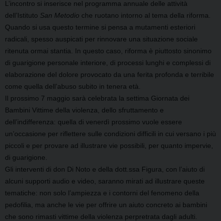
L’incontro si inserisce nel programma annuale delle attività
dell’Istituto
San Metodio
che ruotano intorno al tema della riforma.
Quando si usa questo termine si pensa a mutamenti esteriori
radicali, spesso auspicati per rinnovare una situazione sociale
ritenuta ormai stantia. In questo caso, riforma è piuttosto sinonimo
di guarigione personale interiore, di processi lunghi e complessi di
elaborazione del dolore provocato da una ferita profonda e terribile
come quella dell’abuso subito in tenera età.
Il prossimo 7 maggio sarà celebrata la settima Giornata dei
Bambini Vittime della violenza, dello sfruttamento e
dell’indifferenza: quella di venerdì prossimo vuole essere
un’occasione per riflettere sulle condizioni difficili in cui versano i più
piccoli e per provare ad illustrare vie possibili, per quanto impervie,
di guarigione.
Gli interventi di don Di Noto e della dott.ssa Figura, con l’aiuto di
alcuni supporti audio e video, saranno mirati ad illustrare queste
tematiche: non solo l’ampiezza e i contorni del fenomeno della
pedofilia, ma anche le vie per offrire un aiuto concreto ai bambini
che sono rimasti vittime della violenza perpretrata dagli adulti.