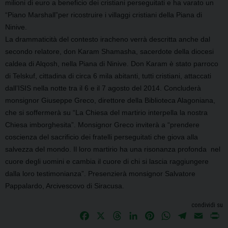
milioni di euro a beneficio dei cristiani perseguitati e ha varato un
“Piano Marshall”per ricostruire i villaggi cristiani della Piana di
Ninive.
La drammaticità del contesto iracheno verrà descritta anche dal
secondo relatore, don Karam Shamasha, sacerdote della diocesi
caldea di Alqosh, nella Piana di Ninive. Don Karam è stato parroco
di Telskuf, cittadina di circa 6 mila abitanti, tutti cristiani, attaccati
dall’ISIS nella notte tra il 6 e il 7 agosto del 2014. Concluderà
monsignor Giuseppe Greco, direttore della Biblioteca Alagoniana,
che si soffermerà su “La Chiesa del martirio interpella la nostra
Chiesa imborghesita”. Monsignor Greco inviterà a “prendere
coscienza del sacrificio dei fratelli perseguitati che giova alla
salvezza del mondo. Il loro martirio ha una risonanza profonda nel
cuore degli uomini e cambia il cuore di chi si lascia raggiungere
dalla loro testimonianza”.
Presenzierà monsignor Salvatore
Pappalardo, Arcivescovo di Siracusa.
condividi su
F
X
T
L
P
W
T
E
P
a
h
i
i
h
e
m
r