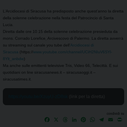
L’Arcidiocesi di Siracusa ha predisposto anche quest’anno la diretta
della solenne celebrazione nella festa del Patrocincio di Santa
Lucia.
Diretta dalle ore 10.15 della solenne celebrazione presieduta da
mons. Corrado Lorefice, Arcivescovo di Palermo. La diretta avverrà
su streaming sul canale you tube dell’
Arcidiocesi di
Siracusa
(https://
www.youtube.com/channel/UCiH2NIuV6SYl-
8Ylt_anbdw
)
Ma anche sulle emittenti televisive Tris, Video 66, Telecittà. E sui
quotidiani on line siracusanews.it – siracusaoggi.it –
siracusatimes.it.
https://youtu.be/XzuyU-zD8sk
 (link per la diretta)
condividi su
F
X
T
L
P
W
T
E
P
a
h
i
i
h
e
m
r