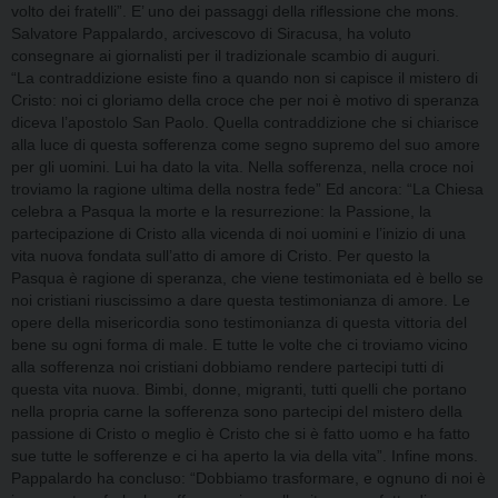
volto dei fratelli”. E’ uno dei passaggi della riflessione che mons.
Salvatore Pappalardo, arcivescovo di Siracusa, ha voluto
consegnare ai giornalisti per il tradizionale scambio di auguri.
“La contraddizione esiste fino a quando non si capisce il mistero di
Cristo: noi ci gloriamo della croce che per noi è motivo di speranza
diceva l’apostolo San Paolo. Quella contraddizione che si chiarisce
alla luce di questa sofferenza come segno supremo del suo amore
per gli uomini. Lui ha dato la vita. Nella sofferenza, nella croce noi
troviamo la ragione ultima della nostra fede” Ed ancora: “La Chiesa
celebra a Pasqua la morte e la resurrezione: la Passione, la
partecipazione di Cristo alla vicenda di noi uomini e l’inizio di una
vita nuova fondata sull’atto di amore di Cristo. Per questo la
Pasqua è ragione di speranza, che viene testimoniata ed è bello se
noi cristiani riuscissimo a dare questa testimonianza di amore. Le
opere della misericordia sono testimonianza di questa vittoria del
bene su ogni forma di male. E tutte le volte che ci troviamo vicino
alla sofferenza noi cristiani dobbiamo rendere partecipi tutti di
questa vita nuova. Bimbi, donne, migranti, tutti quelli che portano
nella propria carne la sofferenza sono partecipi del mistero della
passione di Cristo o meglio è Cristo che si è fatto uomo e ha fatto
sue tutte le sofferenze e ci ha aperto la via della vita”. Infine mons.
Pappalardo ha concluso: “Dobbiamo trasformare, e ognuno di noi è