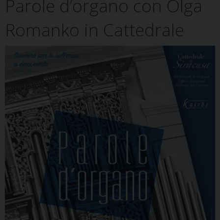
Parole d’organo con Olga
k
n
s
p
m
t
Romanko in Cattedrale