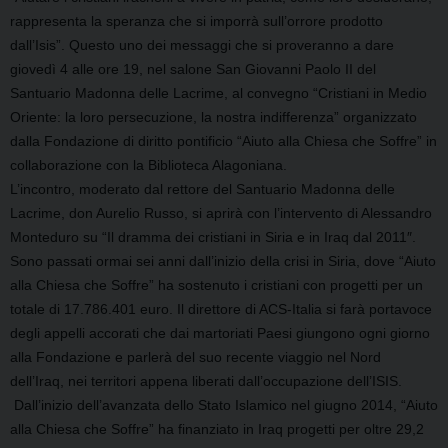
rappresenta la speranza che si imporrà sull’orrore prodotto
dall’Isis”. Questo uno dei messaggi che si proveranno a dare
g
iovedì 4 alle ore 19, nel salone San Giovanni Paolo II del
Santuario Madonna delle Lacrime, al convegno “Cristiani in Medio
Oriente: la loro persecuzione, la nostra indifferenza” organizzato
dalla Fondazione di diritto pontificio “Aiuto alla Chiesa che Soffre” in
collaborazione con la Biblioteca Alagoniana.
L’incontro, moderato dal rettore del Santuario Madonna delle
Lacrime, don Aurelio Russo, si aprirà con l’intervento di Alessandro
Monteduro su “Il dramma dei cristiani in Siria e in Iraq dal 2011″.
Sono passati ormai sei anni dall’inizio della crisi in Siria, dove “Aiuto
alla Chiesa che Soffre” ha sostenuto i cristiani con progetti per un
totale di 17.786.401 euro. Il direttore di ACS-Italia si farà portavoce
degli appelli accorati che dai martoriati Paesi giungono ogni giorno
alla Fondazione e parlerà del suo recente viaggio nel Nord
dell’Iraq, nei territori appena liberati dall’occupazione dell’ISIS.
Dall’inizio dell’avanzata dello Stato Islamico nel giugno 2014, “Aiuto
alla Chiesa che Soffre” ha finanziato in Iraq progetti per oltre 29,2