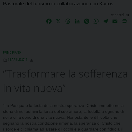
Pastorale del turismo in collaborazione con Kairos.
condividi su
F
X
T
L
P
W
T
E
P
a
h
i
i
h
e
m
r
c
r
n
n
a
l
a
i
e
e
k
t
t
e
i
n
b
a
e
e
s
g
l
t
PRIMO PIANO
o
d
d
r
A
r
18 APRILE 2017
o
s
I
e
p
a
“Trasformare la sofferenza
k
n
s
p
m
t
in vita nuova”
“La Pasqua è la festa della nostra speranza: Cristo immette nella
storia di noi uomini la forza del suo amore, la fedeltà a ognuno di
noi e ci fa dono di una vita nuova. Nonostante le difficoltà che
segnano la nostra condizione umana, la speranza di Cristo che
risorge e ci chiama ad alzare gli occhi e a guardare con fiducia il