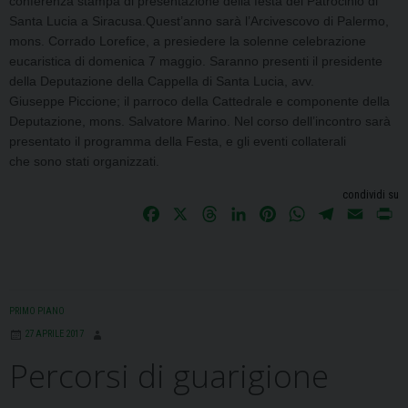
conferenza stampa di
presentazione della festa del Patrocinio di
Santa Lucia a Siracusa.
Quest’anno sarà l’Arcivescovo di Palermo,
mons. Corrado Lorefice, a presiedere la solenne
celebrazione
eucaristica di domenica 7 maggio.
Saranno presenti il presidente
della Deputazione della Cappella di Santa Lucia, avv.
Giuseppe
Piccione; il parroco della Cattedrale e componente della
Deputazione, mons. Salvatore Marino.
Nel corso dell’incontro sarà
presentato il programma della Festa, e gli eventi collaterali
che
sono stati organizzati.
condividi su
F
X
T
L
P
W
T
E
P
a
h
i
i
h
e
m
r
c
r
n
n
a
l
a
i
e
e
k
t
t
e
i
n
b
a
e
e
s
g
l
t
PRIMO PIANO
o
d
d
r
A
r
27 APRILE 2017
o
s
I
e
p
a
Percorsi di guarigione
k
n
s
p
m
t