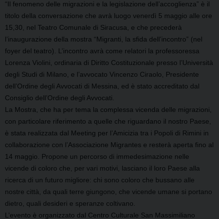
“Il fenomeno delle migrazioni e la legislazione dell’accoglienza” è il
titolo della conversazione che avrà luogo venerdì 5 maggio alle ore
15,30, nel Teatro Comunale di Siracusa, e che precederà
l’inaugurazione
della mostra “Migranti, la sfida dell’incontro” (nel
foyer del teatro).
L’incontro avrà come relatori la professoressa
Lorenza Violini, ordinaria di Diritto Costituzionale presso l’Università
degli Studi di Milano, e l’avvocato Vincenzo Ciraolo, Presidente
dell’Ordine degli Avvocati di Messina, ed è stato accreditato dal
Consiglio dell’Ordine degli Avvocati.
La Mostra, che ha per tema la complessa vicenda delle migrazioni,
con particolare riferimento a quelle che riguardano il nostro Paese,
è stata realizzata dal Meeting per l’Amicizia tra i Popoli di Rimini in
collaborazione con l’Associazione Migrantes e resterà aperta fino al
14 maggio. P
ropone un percorso di immedesimazione nelle
vicende di coloro che, per vari motivi, lasciano il loro Paese alla
ricerca di un futuro migliore: chi sono coloro che bussano alle
nostre città, da quali terre giungono, che vicende umane si portano
dietro, quali desideri e speranze coltivano.
L’evento è organizzato dal Centro Culturale San Massimiliano