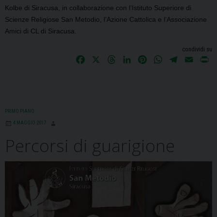
Kolbe di Siracusa, in collaborazione con l’Istituto Superiore di
Scienze Religiose San Metodio, l’Azione Cattolica e l’Associazione
Amici di CL di Siracusa.
condividi su
F
X
T
L
P
W
T
E
P
a
h
i
i
h
e
m
r
c
r
n
n
a
l
a
i
e
e
k
t
t
e
i
n
b
a
e
e
s
g
l
t
PRIMO PIANO
o
d
d
r
A
r
4 MAGGIO 2017
o
s
I
e
p
a
Percorsi di guarigione
k
n
s
p
m
t