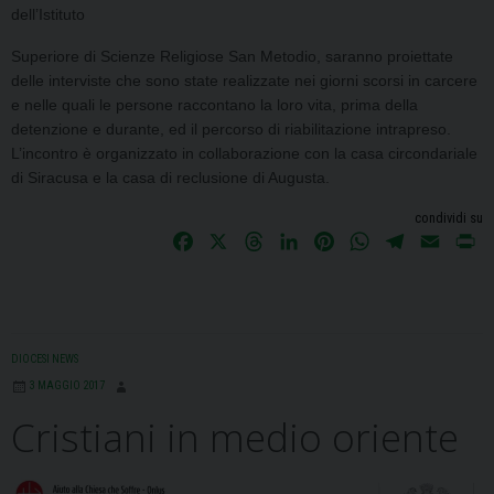
dell’Istituto
Superiore di Scienze Religiose San Metodio, saranno proiettate
delle interviste che
sono state realizzate nei giorni scorsi in carcere
e nelle quali le persone raccontano
la loro vita, prima della
detenzione e durante, ed il percorso di riabilitazione intrapreso.
L’incontro è organizzato in collaborazione con la casa circondariale
di Siracusa e
la casa di reclusione di Augusta.
condividi su
F
X
T
L
P
W
T
E
P
a
h
i
i
h
e
m
r
c
r
n
n
a
l
a
i
e
e
k
t
t
e
i
n
b
a
e
e
s
g
l
t
DIOCESI NEWS
o
d
d
r
A
r
3 MAGGIO 2017
o
s
I
e
p
a
Cristiani in medio oriente
k
n
s
p
m
t