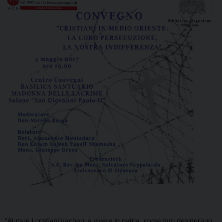
“Aiutare i cristiani iracheni a vivere in patria, come loro desiderano,