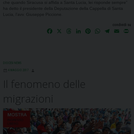
che quando Siracusa si affida a Santa Lucia, lei risponde sempre”
ha detto il presidente della Deputazione della Cappella di Santa
Lucia, l’avv. Giuseppe Piccione.
condividi su
F
X
T
L
P
W
T
E
P
a
h
i
i
h
e
m
r
c
r
n
n
a
l
a
i
e
e
k
t
t
e
i
n
b
a
e
e
s
g
l
t
DIOCESI NEWS
o
d
d
r
A
r
4 MAGGIO 2017
o
s
I
e
p
a
Il fenomeno delle
k
n
s
p
m
t
migrazioni