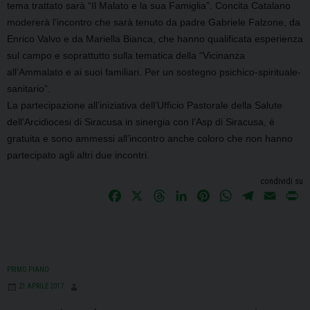
tema trattato sarà “Il Malato e la sua Famiglia”. Concita Catalano
modererà l’incontro che sarà tenuto da padre Gabriele Falzone, da
Enrico Valvo e da Mariella Bianca, che hanno qualificata esperienza
sul campo e soprattutto sulla tematica della “Vicinanza
all’Ammalato e ai suoi familiari. Per un sostegno psichico-spirituale-
sanitario”.
La partecipazione all’iniziativa
dell’Ufficio Pastorale della Salute
dell’Arcidiocesi di Siracusa in sinergia con l’Asp di Siracusa,
è
gratuita e sono ammessi all’incontro anche coloro che non hanno
partecipato agli altri due incontri.
condividi su
F
X
T
L
P
W
T
E
P
a
h
i
i
h
e
m
r
c
r
n
n
a
l
a
i
e
e
k
t
t
e
i
n
b
a
e
e
s
g
l
t
PRIMO PIANO
o
d
d
r
A
r
21 APRILE 2017
o
s
I
e
p
a