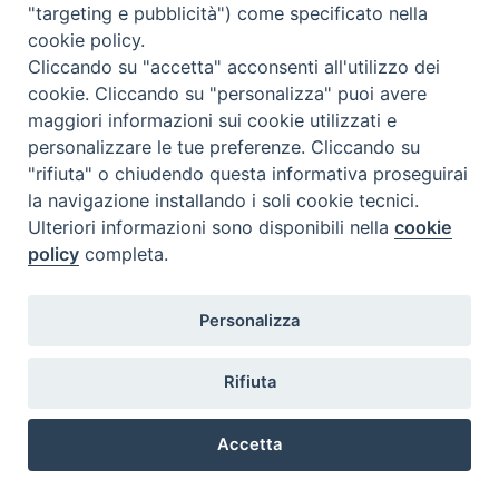
"targeting e pubblicità") come specificato nella
IL CAMMINO SINODALE
cookie policy.
Cliccando su "accetta" acconsenti all'utilizzo dei
cookie. Cliccando su "personalizza" puoi avere
maggiori informazioni sui cookie utilizzati e
personalizzare le tue preferenze. Cliccando su
"rifiuta" o chiudendo questa informativa proseguirai
la navigazione installando i soli cookie tecnici.
Ulteriori informazioni sono disponibili nella
cookie
policy
completa.
Personalizza
Rifiuta
Accetta
CALENDARIO DIOCESANO
‹
›
Preferenze Cookie
AGOSTO 2026