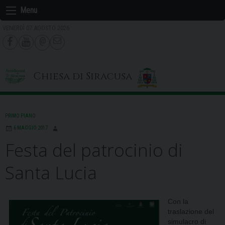
Skip
Menu
to
VENERDÌ 07 AGOSTO 2026
content
Chiesa di Siracusa
PRIMO PIANO
6 MAGGIO 2017
Festa del patrocinio di
Santa Lucia
Con la
traslazione del
simulacro di