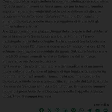
Corrado Lorefice, a presiedere la solenne celebrazione eucaristica.
“Questa scelta di avere un tema specifico per la festa ci sembra
importante perché diventa unificante per le diverse attività che
facciamo – ha detto mons. Salvatore Marino -. Ogni cristiano
amando Santa Lucia deve essere promotore di vita in tutti gli
ambienti dove si trova”.
Alle 12 processione in piazza Duomo delle reliquie e del simulacro
verso la chiesa di Santa Lucia alla Badia. Prima dell’arrivo
tradizionale lancio delle colombe. Nella chiesa di Santa Lucia alla
Badia avrà luogo l’Ottavario e domenica 14 maggio ale ore 11.30
solenne celebrazione presieduta da mons. Salvatore Marino e alle
ore 19.00 processione di rientro in Cattedrale del simulacro
attraverso le vie del centro storico.
“E’ il vero significato di una martire e del sacrificio e di un amore
totale, collegato all’amore all’interno di una famiglia. Si rinnova un
appuntamento tradizionale: il lancio delle colombe ricorda che
Santa Lucia vuole bene a questa città, il miracolo del 1646, ricorda
che quando Siracusa si affida a Santa Lucia, lei risponde sempre”
ha detto il presidente della Deputazione della Cappella di Santa
Lucia, l’avv. Giuseppe Piccione.
condividi su
F
X
T
L
P
W
T
E
P