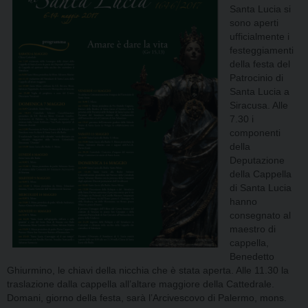
Santa Lucia si
sono aperti
ufficialmente i
festeggiamenti
della festa del
Patrocinio di
Santa Lucia a
Siracusa. Alle
7.30 i
componenti
della
Deputazione
della Cappella
di Santa Lucia
hanno
consegnato al
maestro di
cappella,
Benedetto
Ghiurmino, le chiavi della nicchia che è stata aperta. Alle 11.30 la
traslazione dalla cappella all’altare maggiore della Cattedrale.
Domani, giorno della festa, sarà l’Arcivescovo di Palermo, mons.