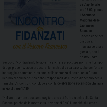
ca 7 aprile, alle
ore 16.00, presso
il Santuario
Madonna delle
Lacrime in
Siracusa
un’occasione per
dialogare, in
maniera serena e
gioviale, con il
nostro Padre
Vescovo, “condividendo le gioie ma anche le preoccupazioni che il tempo
di oggi presenta, sicuri di essere illuminati dalla sua parola, che conforta e
incoraggia a camminare insieme, nella speranza di costruire un futuro
ricolmo di ogni bene” spiegano i responsabili dell’Ufficio diocesano per la
famiglia.
L’incontro si concluderà con la
celebrazione eucaristica
che avrà
inizio alle
ore 17.30.
“Nel vostro amore possiamo cogliere uno dei frutti più belli della Santa
Pasqua, perché dalla morte e risurrezione di Gesù l’umanità si ri-crea e