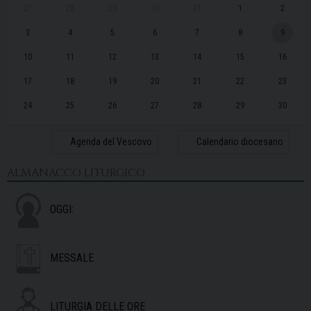
27
28
29
30
31
1
2
3
4
5
6
7
8
9
10
11
12
13
14
15
16
17
18
19
20
21
22
23
24
25
26
27
28
29
30
31
1
2
3
4
5
6
Agenda del Vescovo
Calendario diocesano
ALMANACCO LITURGICO
OGGI:
MESSALE
LITURGIA DELLE ORE