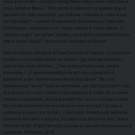
nasce a nuova vita – scrivono i coniugi Maria Grazia e Salvo Cannizzaro e
mons. Salvatore Marino -.
Tutto questo si realizza in voi, quando, dopo il
cammino che state compiendo, per verificare e maturare la scelta di una
vita “per sempre”, vi unirete nel sacramento del matrimonio, frutto della
Santa Pasqua, continuando così, l’opera creatrice di nostro Signore.
Lo
sappiamo, oggi il “per sempre” fa paura, non è facile comprenderlo! Come
tutte le scelte “radicali”, che non sono vincolanti ma liberanti”.
Infine un richiamo alle parole di Papa Francesco ai Fidanzati:
«È importante
chiedersi se è possibile amarsi ‘per sempre’. Oggi tante persone hanno
paura di fare scelte definitive. (…) Fare scelte per tutta la vita, sembra
impossibile. (…) E questa mentalità porta tanti che si preparano al
matrimonio a dire: “stiamo insieme finché dura l’amore”. Ma cosa
intendiamo per “amore”? Solo un sentimento, uno stato psicofisico? Certo,
se è questo, non si può costruirci sopra qualcosa di solido. Ma se invece
l’amore è una relazione, allora è una realtà che cresce, e possiamo anche
dire a modo di esempio che si costruisce come una casa. E la casa si
costruisce assieme, non da soli! (…). Non volete fondarla sulla sabbia dei
sentimenti che vanno e vengono, ma sulla roccia dell’amore vero, l’amore
che viene da Dio» (Papa Francesco,
Discorso ai Fidanzati che si preparano al
matrimonio
, 14 febbraio 2014).