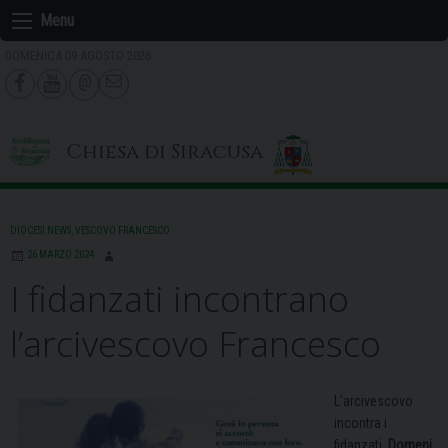
Skip
Menu
to
DOMENICA 09 AGOSTO 2026
content
Chiesa di Siracusa
DIOCESI NEWS
,
VESCOVO FRANCESCO
26 MARZO 2024
I fidanzati incontrano
l’arcivescovo Francesco
L’arcivescovo
incontra i
fidanzati.
Domeni