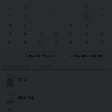
27
28
29
30
31
1
2
3
4
5
6
7
8
9
10
11
12
13
14
15
16
17
18
19
20
21
22
23
24
25
26
27
28
29
30
31
1
2
3
4
5
6
Agenda del Vescovo
Calendario diocesano
ALMANACCO LITURGICO
OGGI:
MESSALE