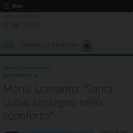
Skip
Menu
to
SABATO 08 AGOSTO 2026
content
Chiesa di Siracusa
PRIMO PIANO
,
VESCOVO FRANCESCO
14 DICEMBRE 2022
Mons. Lomanto: “Santa
Lucia, sostegno nello
sconforto”
Santa Lucia “non