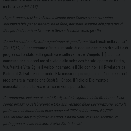
crediamo alle parole di San Paolo dicendo «
Io posso ogni cosa in colui che
mi fortifica
» (Fil 4,13).
Papa Francesco ci ha indicato il Sinodo della Chiesa come cammino
indispensabile per sostenerci nella fede, per stare insieme alla presenza di
Dio, per testimoniare l’amore di Gesù e la carità verso gli altri.
Come ho scritto nella lettera pastorale di quest’anno “
Santificati nella verità
”
(Gv. 17,19): «
È necessario offrire al mondo di oggi un cammino di civiltà e di
progresso fondato sulla giustizia e sulla verità del Vangelo. […]. L’unico
cammino che ci conduce alla vita e alla salvezza è stato aperto da Cristo,
Via, Verità e Vita. Egli è il Verbo incarnato, è il Dio con noi; è il Rivelatore del
Padre e il Salvatore del mondo. E la missione più urgente e più necessaria è
proclamare al mondo che Gesù è il Cristo, il Figlio di Dio morto e
risuscitato, che è la vita e la risurrezione per tutti
».
Camminiamo insieme ai nostri Santi, sotto lo sguardo della Madonna di cui
l’anno prossimo celebreremo il LXX anniversario della Lacrimazione, sotto la
protezione di Santa Lucia della quale nel 2024 celebreremo il 1720°
anniversario del suo glorioso martirio. I nostri Santi ci stiano accanto, ci
proteggano e ci benedicano. Evviva Santa Lucia!