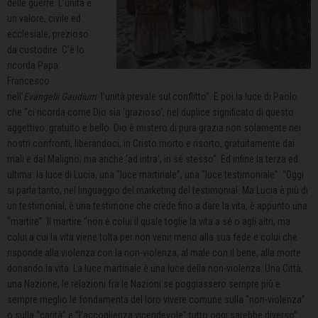
delle guerre. L’unità è
un valore, civile ed
ecclesiale, prezioso
da custodire. C’è lo
ricorda Papa
Francesco
nell’
Evangelii Gaudium
: l’unità prevale sul conflitto”.
E poi la luce di Paolo
che “ci ricorda come Dio sia
‘
grazioso
‘
, nel duplice significato di questo
aggettivo: gratuito e bello. Dio è mistero di pura grazia non solamente nei
nostri confronti, liberandoci, in Cristo morto e risorto, gratuitamente dai
mali e dal Maligno; ma anche
‘
ad intra
‘
, in sé stesso
“
. Ed infine la terza ed
ultima: la luce di Lucia, una “luce martiriale”, una “luce testimoniale”. “Oggi
si parla tanto, nel linguaggio del marketing del testimonial. Ma Lucia è più di
un testimonial, è una testimone che crede fino a dare la vita, è appunto una
“martire”.
Il martire “non è colui il quale toglie la vita a sé o agli altri, ma
colui a cui la vita viene tolta per non venir meno alla sua fede e colui che
risponde alla violenza con la non-violenza, al male con il bene, alla morte
donando la vita. La luce martiriale è una luce della non-violenza. Una Città,
una Nazione, le relazioni fra le Nazioni se poggiassero sempre più e
sempre meglio le fondamenta del loro vivere comune sulla “non-violenza”
o sulla “carità” e “l’accoglienza vicendevole” tutto oggi sarebbe diverso”.