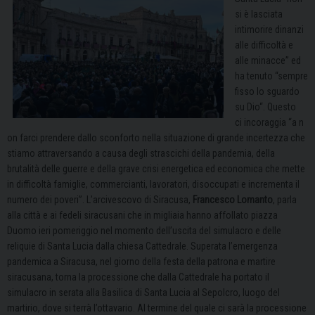
si è lasciata
intimorire dinanzi
alle difficoltà e
alle minacce
” ed
ha tenuto “
sempre
fisso lo sguardo
su Dio
“. Questo
ci
incoraggia
“a
n
on farci prendere dallo sconforto nella situazione di grande incertezza che
stiamo attraversando a causa degli strascichi della pandemia, della
brutalità delle guerre e della grave crisi energetica ed economica che mette
in difficoltà famiglie, commercianti, lavoratori, disoccupati e incrementa il
numero dei poveri”. L’arcivescovo di Siracusa
,
Francesco Lomanto
,
parla
alla città e ai fedeli siracusani che in migliaia hanno affollato piazza
Duomo ieri pomeriggio nel momento dell’uscita del simulacro e delle
reliquie di Santa Lucia dalla chiesa Cattedrale. Superata l’emergenza
pandemica a Siracusa, nel giorno della festa della patrona e martire
siracusana, torna la processione che dalla Cattedrale ha portato il
simulacro in serata alla Basilica di Santa Lucia al Sepolcro
, luogo del
martirio,
dove si terrà l’ottavario.
Al termine del quale
ci sarà
la processione