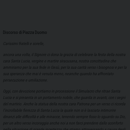
Discorso di Piazza Duomo
Carissimi fratelli e sorelle,
ancora una volta, il Signore ci dona la grazia di celebrare la festa della nostra
cara Santa Lucia, vergine e martire siracusana, nostra concittadina che
ammiriamo per la sua fede in Gesù, per la sua carità verso i bisognosi e per la
sua speranza che mai è venuta meno, neanche quando ha affrontato
persecuzione e umiliazione.
Oggi, con devozione portiamo in processione il Simulacro che ritrae Santa
Lucia e si presenta in un portamento nobile, che guarda in avanti, con i segni
del martirio. Anche la statua della nostra cara Patrona per un verso ci ricorda
l’incrollabile fierezza di Santa Lucia la quale non si è lasciata intimorire
dinanzi alle difficoltà e alle minacce, tenendo sempre fisso lo sguardo su Dio,
per un altro verso incoraggia anche noi a non farci prendere dallo sconforto
nella situazione di grande incertezza che stiamo attraversando a causa degli