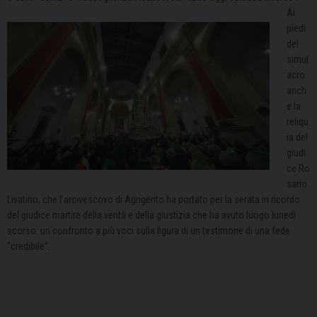
Ai
piedi
del
simul
acro
anch
e la
reliqu
ia d
el
giudi
ce
Ro
sario
Livatino
,
che l’arcivescovo di Agrigento ha portato per la serata in ricordo
del giudice martire della verità e della giustizia che ha avuto luogo lunedì
scorso
: un confronto a più voci sulla figura di un testimone di una fede
“credibile”
.