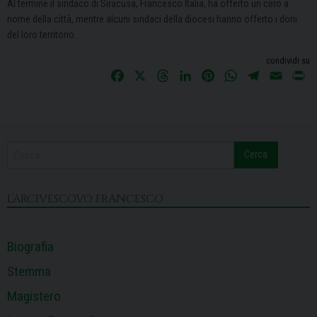
Al termine il sindaco di Siracusa, Francesco Italia, ha offerto un cero a
nome della città, mentre alcuni sindaci della diocesi hanno offerto i doni
del loro territorio.
condividi su
F
X
T
L
P
W
T
E
P
a
h
i
i
h
e
m
r
c
r
n
n
a
l
a
i
e
e
k
t
t
e
i
n
b
a
e
e
s
g
l
t
Cerca
o
d
d
r
A
r
o
s
I
e
p
a
k
n
s
p
m
L’ARCIVESCOVO FRANCESCO
t
Biografia
Stemma
Magistero