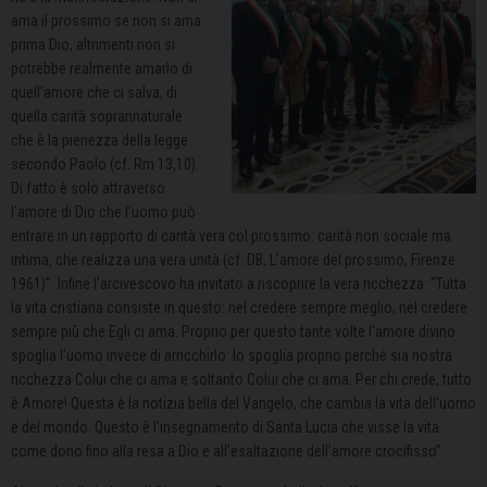
ama il prossimo se non si ama
prima Dio, altrimenti non si
potrebbe realmente amarlo di
quell’amore che ci salva, di
quella carità soprannaturale
che è la pienezza della legge
secondo Paolo (cf. Rm 13,10).
Di fatto è solo attraverso
l’amore di Dio che l’uomo può
entrare in un rapporto di carità vera col prossimo: carità non sociale ma
intima, che realizza una vera unità (cf.
DB, L’amore del prossimo, Firenze
1961)”. Infine l’arcivescovo ha invitato a riscoprire la vera ricchezza: “
Tutta
la vita cristiana consiste in questo: nel credere sempre meglio, nel credere
sempre più che Egli ci ama. Proprio per questo tante volte l’amore divino
spoglia l’uomo invece di arricchirlo: lo spoglia proprio perché sia nostra
ricchezza Colui che ci ama e soltanto Colui che ci ama.
Per chi crede, tutto
è Amore! Questa è la notizia bella del Vangelo, che cambia la vita dell’uomo
e del mondo. Questo è l’insegnamento di Santa Lucia che visse la vita
come dono fino alla resa a Dio e all’esaltazione dell’amore crocifisso”.