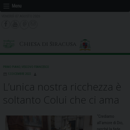
Skip
Menu
to
VENERDÌ 07 AGOSTO 2026
content
Chiesa di Siracusa
PRIMO PIANO
,
VESCOVO FRANCESCO
12 DICEMBRE 2022
L’unica nostra ricchezza è
soltanto Colui che ci ama
“Crediamo
all’amore di Dio,
perché la fede