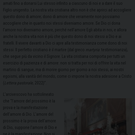
amati fino a donarsi Lui stesso infinito a ciascuno di noi e a dare il suo
Figlio unigenito.
La nostra vita cristiana altro non è che aprirci ad accogliere
questo dono di amore; dono di amore che veramente non possiamo
accogliere che in quanto noi stessi diveniamo amore. Se Dio ci dona
l’amore noi diveniamo amore, perché nell’amore Egli abita in noi, e allora
anche la nostra vita non è più che questo dono di noi stessi a Dio e ai
fratelli.
Il vivere davanti a Dio ci apre alla testimonianza come dono di noi
stessi. Il perfetto cristiano è il martire (dal greco
martyria
: testimonianza),
che segue più da vicino il Signore. La vita cristiana comporta per tutti un
esercizio di pazienza e di amore: non si tratta per noi di offrire la vita nel
martirio di sangue, ma di morire giorno per giorno a noi stessi, ai nostri
egoismi, alla vanità del mondo, come ci impone la nostra adesione a Cristo
(
Lettera pastorale
, 2022)”.
L’arcivescovo ha sottolineato
che “l
’amore del prossimo è la
prova e la manifestazione
dell’amore di Dio.
L’amore del
prossimo è la prova dell’amore
di Dio, suppone l’amore di Dio e
ne è la manifestazione. Non si