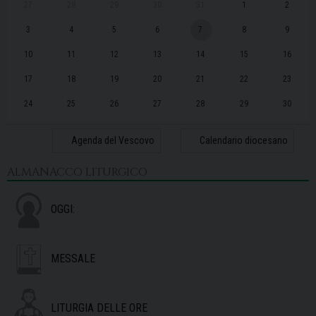
27
28
29
30
31
1
2
3
4
5
6
7
8
9
10
11
12
13
14
15
16
17
18
19
20
21
22
23
24
25
26
27
28
29
30
31
1
2
3
4
5
6
Agenda del Vescovo
Calendario diocesano
ALMANACCO LITURGICO
OGGI:
MESSALE
LITURGIA DELLE ORE