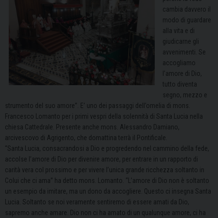
cambia davvero il
modo di guardare
alla vita e di
giudicarne gli
avvenimenti. Se
accogliamo
l’amore di Dio,
tutto diventa
segno, mezzo e
strumento del suo amore”. E’ uno dei passaggi dell’omelia di mons.
Francesco Lomanto per i primi vespri della solennità di Santa Lucia nella
chiesa Cattedrale. Presente anche mons. Alessandro Damiano,
arcivescovo di Agrigento, che domattina terrà il Pontificale.
“Santa Lucia, consacrandosi a Dio e progredendo nel cammino della fede,
accolse l’amore di Dio per divenire amore, per entrare in un rapporto di
carità vera col prossimo e per vivere l’unica grande ricchezza soltanto in
Colui che ci ama” ha detto mons. Lomanto. “
L’amore di Dio non è soltanto
un esempio da imitare, ma un dono da accogliere. Questo ci insegna Santa
Lucia. Soltanto se noi veramente sentiremo di essere amati da Dio,
sapremo anche amare. Dio non ci ha amato di un qualunque amore, ci ha