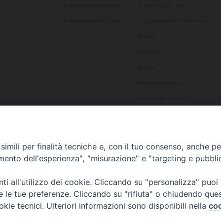
L’Arcivescovo emerito Salvatore
La patrona Santa Lucia
L’Arcivescovo emerito Giuseppe
I santi siracusani e San Marciano
Vicariati
Parrocchie
Presbiteri
Diaconato Permanente
Seminario Arcivescovile
Consulta Aggregazioni Laicali
Dati Statistici
imili per finalità tecniche e, con il tuo consenso, anche per 
Cultura
amento dell'esperienza", "misurazione" e "targeting e pubbli
Biblioteca Alagoniana
i all'utilizzo dei cookie. Cliccando su "personalizza" puoi
Archivio storico
re le tue preferenze. Cliccando su "rifiuta" o chiudendo que
Chiesa Cattedrale
okie tecnici. Ulteriori informazioni sono disponibili nella
coo
Studio Teologico San Paolo