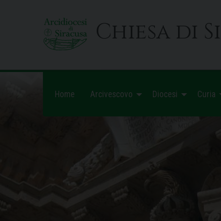
Skip
to
Chiesa di S
content
Home
Arcivescovo
Diocesi
Curia