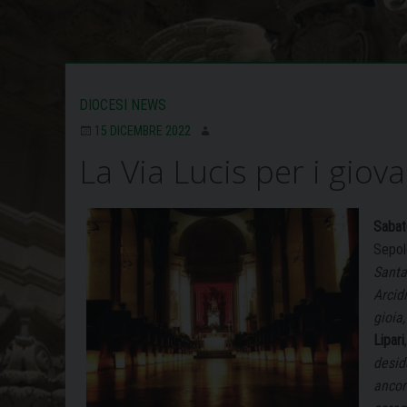
DIOCESI NEWS
15 DICEMBRE 2022
La Via Lucis per i giov
Sabat
Sepol
Santa
Arcidi
gioia,
Lipari
desid
ancora