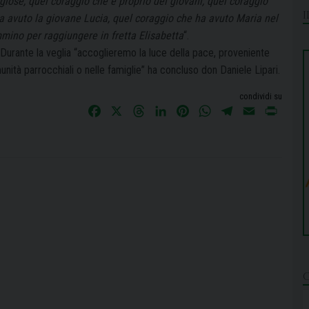
giose, quel coraggio che è proprio dei giovani, quel coraggio
a avuto la giovane Lucia, quel coraggio che ha avuto Maria nel
ammino per raggiungere in fretta Elisabetta
“.
. Durante la veglia “accoglieremo la luce della pace, proveniente
ità parrocchiali o nelle famiglie” ha concluso don Daniele Lipari.
condividi su
F
X
T
L
P
W
T
E
P
a
h
i
i
h
e
m
r
c
r
n
n
a
l
a
i
e
e
k
t
t
e
i
n
b
a
e
e
s
g
l
t
o
d
d
r
A
r
o
s
I
e
p
a
k
n
s
p
m
t