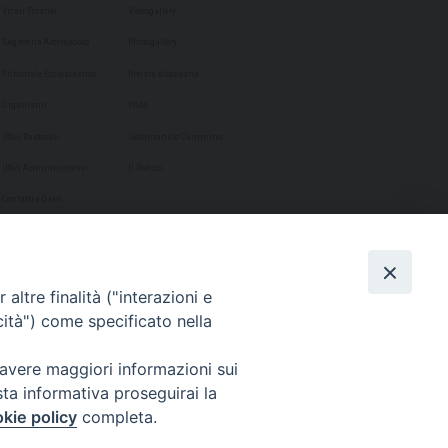
Vicari Foranei
Videogallery
Segreteria Arcivescovo
Photogallery
Tribunale Ecclesiastico
Rivista diocesana
Organismi
Phôs
Uffici Pastorali
Settimanale Cammino
Uffici Amministrativi
Il Portico
Contatti e Orari
altre finalità ("interazioni e
cità") come specificato nella
 avere maggiori informazioni sui
sta informativa proseguirai la
kie policy
completa.