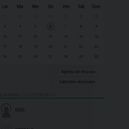
Lun
Mar
Mer
Gio
Ven
Sab
Dom
27
28
29
30
31
1
2
3
4
5
6
7
8
9
10
11
12
13
14
15
16
17
18
19
20
21
22
23
24
25
26
27
28
29
30
31
1
2
3
4
5
6
Agenda del Vescovo
Calendario diocesano
ALMANACCO LITURGICO
OGGI: