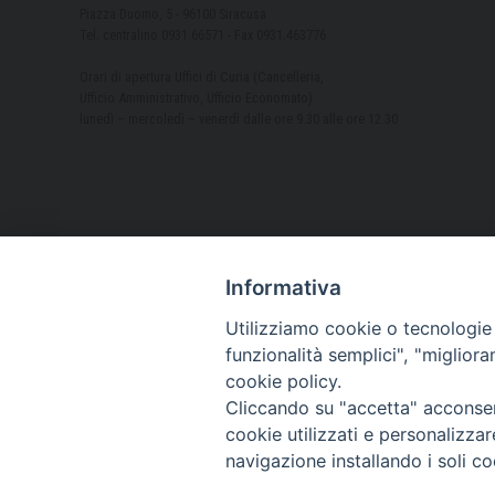
Piazza Duomo, 5 - 96100 Siracusa
Tel. centralino 0931.66571 - Fax 0931.463776
Orari di apertura Uffici di Curia (Cancelleria,
Ufficio Amministrativo, Ufficio Economato)
lunedì – mercoledì – venerdì dalle ore 9.30 alle ore 12.30
Informativa
Utilizziamo cookie o tecnologie s
funzionalità semplici", "miglior
cookie policy.
Cliccando su "accetta" acconsent
cookie utilizzati e personalizza
navigazione installando i soli co