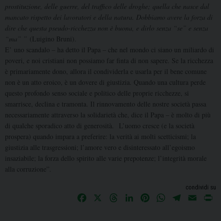
prostituzione, delle guerre, del traffico delle droghe; quella che nasce dal
mancato rispetto dei lavoratori e della natura. Dobbiamo avere la forza di
dire che questa pseudo-ricchezza non è buona, e dirlo senza “se” e senza
“ma” ”
(Luigino Bruni).
E’ uno scandalo – ha detto il Papa – che nel mondo ci siano un miliardo di
poveri, e noi cristiani non possiamo far finta di non sapere. Se la ricchezza
è primariamente dono, allora il condividerla e usarla per il bene comune
non è un atto eroico, è un dovere di giustizia. Quando una cultura perde
questo profondo senso sociale e politico delle proprie ricchezze, si
smarrisce, declina e tramonta. Il rinnovamento delle nostre società passa
necessariamente attraverso la solidarietà che, dice il Papa – è molto di più
di qualche sporadico atto di generosità. L’uomo cresce (e la società
prospera) quando impara a preferire: la verità ai molti scetticismi; la
giustizia alle trasgressioni; l’amore vero e disinteressato all’egoismo
insaziabile; la forza dello spirito alle varie prepotenze; l’integrità morale
alla corruzione”.
condividi su
F
X
T
L
P
W
T
E
P
a
h
i
i
h
e
m
r