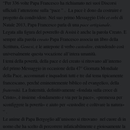
“Per 336 volte Papa Francesco ha richiamato nei suoi Discorsi
ufficiali l’attenzione sulla “pace ” . La pace è dono da costruire e
progetto da condividere. Nel suo primo Messaggio
Urbi et orbi
di
Natale 2013, Papa Francesco parla di una
pace artigianale
.
Legata alla figura del poverello di Assisi è anche la parola Creato. E
sempre alla parola
creato
Papa Francesco associa un libro della
Scrittura,
Genesi
, e le antepone il verbo
custodire
, estendendo così
universalmente questa vocazione all’intera umanità.
I temi della povertà, della pace e del creato si ritrovano all’interno
del primo Messaggio in occasione della 47° Giornata Mondiale
della Pace, accomunati e inquadrati tutti e tre dal tema tipicamente
francescano, perché eminentemente biblico ed evangelico, della
fraternità
. La fraternità, definitivamente «fondata sulla croce di
Cristo», è insieme «fondamento e via per la pace», «premessa per
sconfiggere la povertà» e aiuto per «custodire e coltivare la natura»
” .
Le anime di Papa Bergoglio all’unisono si ritrovano nel cuore di in
uomo che ha scelto di percorrere infaticabilmente e gioiosamente la