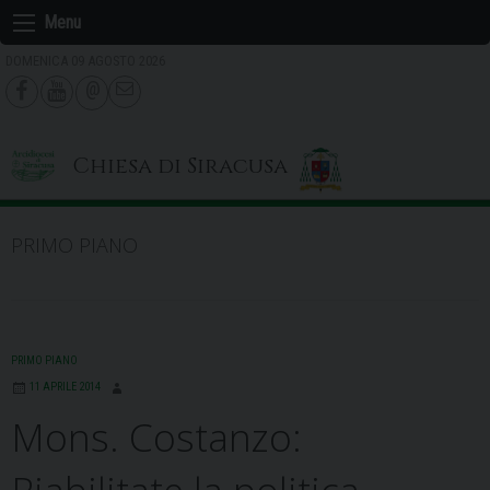
Skip
Menu
to
DOMENICA 09 AGOSTO 2026
content
Chiesa di Siracusa
PRIMO PIANO
PRIMO PIANO
11 APRILE 2014
Mons. Costanzo: