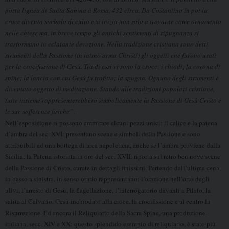
porta lignea di Santa Sabina a Roma, 432 circa. Da Costantino in poi la
croce diventa simbolo di culto e si inizia non solo a trovarne come ornamento
nelle chiese ma, in breve tempo gli antichi sentimenti di ripugnanza si
trasformano in eclatante devozione. Nella tradizione cristiana sono detti
strumenti della Passione (in latino arma Christi) gli oggetti che furono usati
per la crocifissione di Gesù. Tra di essi vi sono la croce; i chiodi; la corona di
spine; la lancia con cui Gesù fu trafitto; la spugna. Ognuno degli
strumenti è
diventato oggetto di meditazione. Stando alle tradizioni popolari cristiane,
tutte insieme rappresenterebbero simbolicamente la Passione di Gesù Cristo e
le sue sofferenze fisiche”
.
Nell’esposizione si possono ammirare alcuni pezzi unici: il calice e la patena
d’ambra del sec. XVI: presentano scene e simboli della Passione e sono
attribuibili ad una bottega di area napoletana, anche se l’ambra proviene dalla
Sicilia; la Patena istoriata in oro del sec. XVII: riporta sul retro ben nove scene
della Passione di Cristo, curate in dettagli finissimi. Partendo dall’ultima cena,
in basso a sinistra, in senso orario rappresentano: l’orazione nell’orto degli
ulivi, l’arresto di Gesù, la flagellazione, l’interrogatorio davanti a Pilato, la
salita al Calvario, Gesù inchiodato alla croce, la crocifissione e al centro la
Risurrezione. Ed ancora il Reliquiario della Sacra Spina, una produzione
italiana, secc. XIV e XX: questo splendido esempio di reliquiario, è stato più