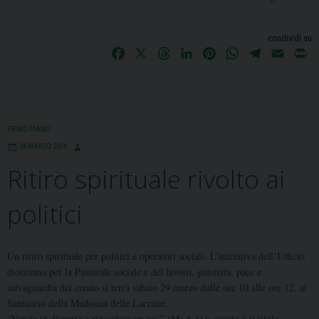
condividi su
F
X
T
L
P
W
T
E
P
a
h
i
i
h
e
m
r
c
r
n
n
a
l
a
i
e
e
k
t
t
e
i
n
b
a
e
e
s
g
l
t
PRIMO PIANO
o
d
d
r
A
r
28 MARZO 2014
o
s
I
e
p
a
Ritiro spirituale rivolto ai
k
n
s
p
m
t
politici
Un ritiro spirituale per politici e operatori sociali. L’iniziativa dell’Ufficio
diocesano per la Pastorale sociale e del lavoro, giustizia, pace e
salvaguardia del creato si terrà sabato 29 marzo dalle ore 10 alle ore 12, al
Santuario della Madonna delle Lacrime.
“Venite in disparte e riposatevi un po’” (Mc 6,31): questo è il titolo