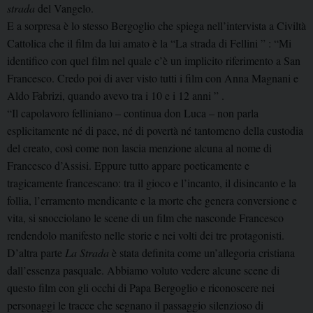
strada
del Vangelo.
E a sorpresa è lo stesso Bergoglio che spiega nell’intervista a Civiltà
Cattolica che il film da lui amato è la “La strada di Fellini ” : “Mi
identifico con quel film nel quale c’è un implicito riferimento a San
Francesco. Credo poi di aver visto tutti i film con Anna Magnani e
Aldo Fabrizi, quando avevo tra i 10 e i 12 anni ” .
“Il capolavoro felliniano – continua don Luca – non parla
esplicitamente né di pace, né di povertà né tantomeno della custodia
del creato, così come non lascia menzione alcuna al nome di
Francesco d’Assisi. Eppure tutto appare poeticamente e
tragicamente francescano: tra il gioco e l’incanto, il disincanto e la
follia, l’erramento mendicante e la morte che genera conversione e
vita, si snocciolano le scene di un film che nasconde Francesco
rendendolo manifesto nelle storie e nei volti dei tre protagonisti.
D’altra parte
La Strada
è stata definita come un’allegoria cristiana
dall’essenza pasquale. Abbiamo voluto vedere alcune scene di
questo film con gli occhi di Papa Bergoglio e riconoscere nei
personaggi le tracce che segnano il passaggio silenzioso di