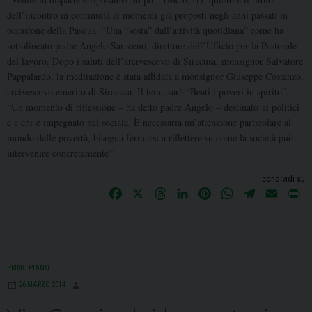
dell’incontro in continuità ai momenti già proposti negli anni passati in
occasione della Pasqua. “Una “sosta” dall’attività quotidiana” come ha
sottolineato padre Angelo Saraceno, direttore dell’Ufficio per la Pastorale
del lavoro. Dopo i saluti dell’arcivescovo di Siracusa, monsignor Salvatore
Pappalardo, la meditazione è stata affidata a monsignor Giuseppe Costanzo,
arcivescovo emerito di Siracusa. Il tema sarà “Beati i poveri in spirito”.
“Un momento di riflessione – ha detto padre Angelo – destinato ai politici
e a chi è impegnato nel sociale. È necessaria un’attenzione particolare al
mondo delle povertà, bisogna fermarsi a riflettere su come la società può
intervenire concretamente”.
condividi su
F
X
T
L
P
W
T
E
P
a
h
i
i
h
e
m
r
c
r
n
n
a
l
a
i
e
e
k
t
t
e
i
n
b
a
e
e
s
g
l
t
PRIMO PIANO
o
d
d
r
A
r
26 MARZO 2014
o
s
I
e
p
a
k
n
s
p
m