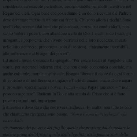
considerata un ostacolo pericoloso, insormontabile per molti, a entrare nel
Regno dei cieli. Ogni bene che possediamo è un dono ricevuto dal Padre e
deve diventare mezzo di unione coi fratelli. Chi sono allora i ricchi? Sono
quelli che, accecati dai beni che possiedono, non sanno condividerli, non
sanno vedere i poveri, non attendono nulla da Dio. I ricchi sono i sazi, gli
arroganti, i prepotenti, che vivono barricati nelle loro ricchezze, murati
nelle loro sicurezze, preoccupati solo di se stessi, cinicamente insensibili
alle sofferenze e ai bisogni dei poveri”.
Ed ancora mons. Costanzo ha spiegato: “Per essere fedeli al Vangelo e alla
storia, per superare l’odierna crisi, che non è solo economica e sociale, ma
anche culturale, morale e spirituale, bisogna liberare il cuore da ogni forma
di egoismo e di indifferenza e imparare l’arte di amare: amare Dio e amare
il prossimo, specialmente i poveri, i quali – dice Papa Francesco – “ non
possono aspettare”. Radicati in Dio e alla scuola di Cristo che si è fatto
povero per noi, noi impariamo
a discernere dove sta e che cos’è vera ricchezza. In realtà, non tutte le cose
che chiamiamo ricchezza sono buone.
“Non è buona la “ricchezza” che
nasce dallo
sfruttamento dei poveri e dei fragili; quella che proviene dal depredare le
materie prime dell’Africa; quella dell’illegalità; della finanza-slot; della