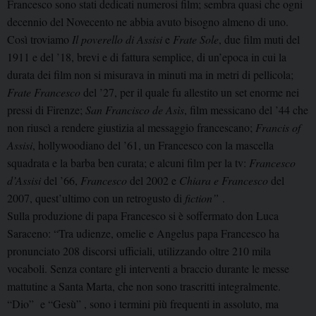
Francesco sono stati dedicati numerosi film; sembra quasi che ogni
decennio del Novecento ne abbia avuto bisogno almeno di uno.
Così troviamo
Il poverello di Assisi
e
Frate Sole
, due film muti del
1911 e del ’18, brevi e di fattura semplice, di un’epoca in cui la
durata dei film non si misurava in minuti ma in metri di pellicola;
Frate Francesco
del ’27, per il quale fu allestito un set enorme nei
pressi di Firenze;
San Francisco de Asìs
, film messicano del ’44 che
non riuscì a rendere giustizia al messaggio francescano;
Francis of
Assisi
, hollywoodiano del ’61, un Francesco con la mascella
squadrata e la barba ben curata; e alcuni film per la tv:
Francesco
d’Assisi
del ’66,
Francesco
del 2002 e
Chiara e Francesco
del
2007, quest’ultimo con un retrogusto di
fiction”
.
Sulla produzione di papa Francesco si è soffermato don Luca
Saraceno: “Tra udienze, omelie e Angelus papa Francesco ha
pronunciato 208 discorsi ufficiali, utilizzando oltre 210 mila
vocaboli. Senza contare gli interventi a braccio durante le messe
mattutine a Santa Marta, che non sono trascritti integralmente.
“Dio” e “Gesù” , sono i termini più frequenti in assoluto, ma