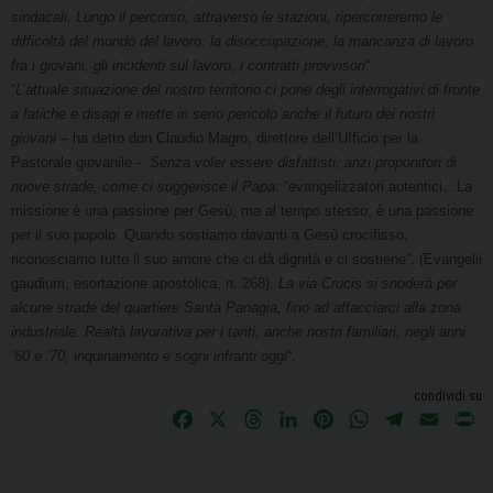
sindacali.
Lungo il percorso, attraverso le stazioni, ripercorreremo le
difficoltà del mondo del lavoro: la disoccupazione, la m
ancanza di lavoro
fra i giovani, gli incidenti sul lavoro, i c
ontratti provvisori
“.
“
L’attuale situazione del nostro territorio ci pone degli interrogativi di fronte
a fatiche e disagi e mette in serio pericolo anche il futuro dei nostri
giovani
– ha detto don Claudio Magro, direttore dell’Ufficio per la
Pastorale giovanile -.
Senza voler essere disfattisti, anzi proponitori di
nuove strade, come ci suggerisce il Papa
: “evangelizzatori autentici…La
missione è una passione per Gesù, ma al tempo stesso, è una passione
per il suo popolo. Quando sostiamo davanti a Gesù crocifisso,
riconosciamo tutto il suo amore che ci dà dignità e ci sostiene”. (Evangelii
gaudium, esortazione apostolica, n. 268).
La via Crucis si snoderà per
alcune strade del quartiere Santa Panagia, fino ad affacciarci alla zona
industriale. Realtà lavorativa per i tanti, anche nostri familiari, negli anni
’60 e ’70, inquinamento e sogni infranti oggi
“.
condividi su
F
X
T
L
P
W
T
E
P
a
h
i
i
h
e
m
r
c
r
n
n
a
l
a
i