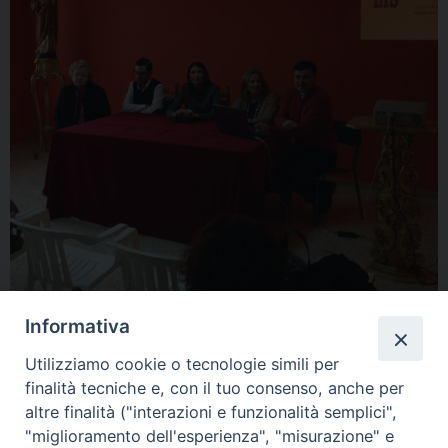
Informativa
‘Posso dire che è stato Giampiero, un bimbo di sette anni, sordo, ad
interpellarci.
Utilizziamo cookie o tecnologie simili per
Abbiamo deciso di proporre il corso in lis a catechisti, operatori
finalità tecniche e, con il tuo consenso, anche per
pastorali, ai ministri straordinari della comunione ed anche io sto
altre finalità ("interazioni e funzionalità semplici",
partecipando. L’obiettivo è formare educatori competenti per
"miglioramento dell'esperienza", "misurazione" e