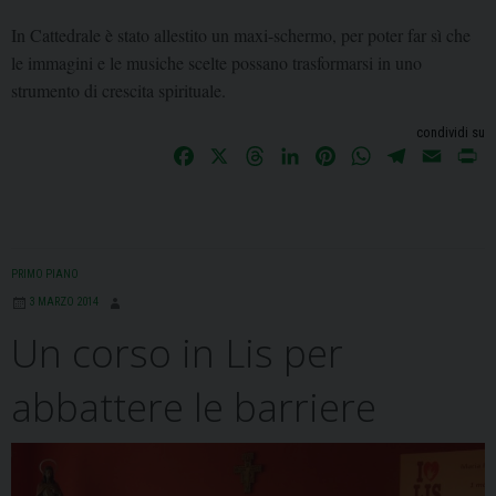
In Cattedrale è stato allestito un maxi-schermo, per poter far sì che
le immagini e le musiche scelte possano trasformarsi in uno
strumento di crescita spirituale.
condividi su
F
X
T
L
P
W
T
E
P
a
h
i
i
h
e
m
r
c
r
n
n
a
l
a
i
e
e
k
t
t
e
i
n
b
a
e
e
s
g
l
t
PRIMO PIANO
o
d
d
r
A
r
3 MARZO 2014
o
s
I
e
p
a
Un corso in Lis per
k
n
s
p
m
t
abbattere le barriere