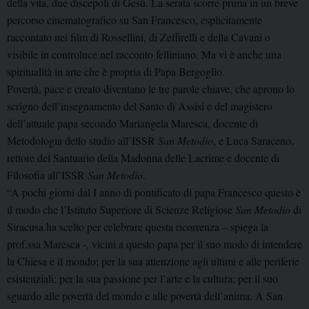
della vita, due discepoli di Gesù. La serata scorre prima in un breve
percorso cinematografico su San Francesco, esplicitamente
raccontato nei film di Rossellini, di Zeffirelli e della Cavani o
visibile in controluce nel racconto felliniano. Ma vi è anche una
spiritualità in arte che è propria di Papa Bergoglio.
Povertà, pace e creato diventano le tre parole chiave, che aprono lo
scrigno dell’insegnamento del Santo di Assisi e del magistero
dell’attuale papa secondo Mariangela Maresca, docente di
Metodologia dello studio all’ISSR
San Metodio
, e Luca Saraceno,
rettore del Santuario della Madonna delle Lacrime e docente di
Filosofia all’ISSR
San Metodio
.
“A pochi giorni dal I anno di pontificato di papa Francesco questo è
il modo che l’Istituto Superiore di Scienze Religiose
San Metodio
di
Siracusa ha scelto per celebrare questa ricorrenza – spiega la
prof.ssa Maresca -, vicini a questo papa per il suo modo di intendere
la Chiesa e il mondo; per la sua attenzione agli ultimi e alle periferie
esistenziali; per la sua passione per l’arte e la cultura; per il suo
sguardo alle povertà del mondo e alle povertà dell’anima. A San