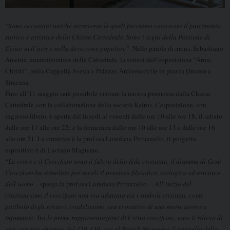
“
Sono occasioni uniche attraverso le quali facciamo conoscere il patrimonio
storico e artistico della Chiesa Cattedrale. Sono i segni della Passione di
Cristo nell’arte e nella devozione popolare”
. Nelle parole di mons. Sebastiano
Amenta, amministratore della Cattedrale, la sintesi dell’esposizione “Arma
Christi”, nella Cappella Sveva a Palazzo Arcivescovile in piazza Duomo a
Siracusa.
Fino all’11 maggio sarà possibile visitare la mostra promossa dalla Chiesa
Cattedrale con la collaborazione della società Kairos. L’esposizione, con
ingresso libero, è aperta dal lunedì al venerdì dalle ore 10 alle ore 18; il sabato
dalle ore 11 alle ore 22; e la domenica dalle ore 10 alle ore 13 e dalle ore 16
alle ore 21. La curatrice è la prof.ssa Loredana Pitruzzello, il progetto
espositivo è di Luciano Magnano.
“
La croce e il Crocifisso sono il fulcro della fede cristiana, il dramma di Gesù
Crocifisso ha stimolato per secoli il pensiero filosofico, teologico ed artistico
dell’uomo
– spiega la prof.ssa Loredana Pitruzzello –.
All’inizio del
cristianesimo il crocifisso non era adattato tra i simboli cristiani, come
patibolo degli schiavi, crudelissimo, era evocativo di una morte atroce e
infamante. Tra le prime rappresentazioni di Cristo crocifisso, sono il rilievo di
una cassetta eburnea del 420-430, ora al British Museum e il pannello della