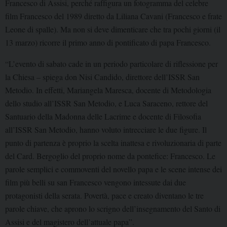
Francesco di Assisi, perché rafﬁgura un fotogramma del celebre
ﬁlm Francesco del 1989 diretto da Liliana Cavani (Francesco e frate
Leone di spalle). Ma non si deve dimenticare che tra pochi giorni (il
13 marzo) ricorre il primo anno di pontiﬁcato di papa Francesco.
“L’evento di sabato cade in un periodo particolare di riﬂessione per
la Chiesa – spiega don Nisi Candido, direttore dell’ISSR San
Metodio. In effetti, Mariangela Maresca, docente di Metodologia
dello studio all’ISSR San Metodio, e Luca Saraceno, rettore del
Santuario della Madonna delle Lacrime e docente di Filosoﬁa
all’ISSR San Metodio, hanno voluto intrecciare le due ﬁgure. Il
punto di partenza è proprio la scelta inattesa e rivoluzionaria di parte
del Card. Bergoglio del proprio nome da ponteﬁce: Francesco. Le
parole semplici e commoventi del novello papa e le scene intense dei
ﬁlm più belli su san Francesco vengono intessute dai due
protagonisti della serata. Povertà, pace e creato diventano le tre
parole chiave, che aprono lo scrigno dell’insegnamento del Santo di
Assisi e del magistero dell’attuale papa”.