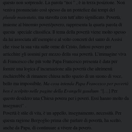
questo non sorprende. La parola “noi ” , è in terza posizione. Non
veniva pronunciato così spesso da un pontefice dai tempi del
plurale maiestatis
, ma stavolta con tutt’altro significato. Povertà,
insieme al binomio poveri/povero, rappresenta la quarta parola di
questa speciale classifica. Il tema della povertà viene molto spesso
da lui associata all’esempio e al volto concreti del santo di Assisi
che visse la sua vita sulle orme di Cristo, fattosi povero per
arricchire gli uomini per mezzo della sua povertà. L’immagine viva
di Francesco che più volte Papa Francesco presenta è data per
fornire una logica d’incarnazione alla povertà che altrimenti
rischierebbe di rimanere chiusa nello spazio di un suono di voce,
bello ma impossibile.
Ma cosa intenda Papa Francesco per povertà
ben è scolpito nelle pagine della
Evangelii gaudium
“
[…] Per
questo desidero una Chiesa povera per i poveri. Essi hanno molto da
insegnarci” .
Povertà è stile di vita, è un appello, insegnamento, necessità. Per
questa ragione Bergoglio prima che parlare di povertà, ha scelto,
anche da Papa, di continuare a vivere da povero.