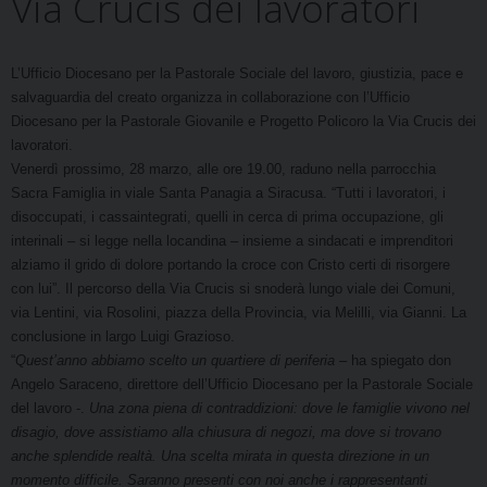
Via Crucis dei lavoratori
t
L’Ufficio Diocesano per la Pastorale Sociale del lavoro, giustizia, pace e
salvaguardia del creato organizza in collaborazione con l’Ufficio
Diocesano per la Pastorale Giovanile e Progetto Policoro la Via Crucis dei
lavoratori.
Venerdì prossimo, 28 marzo, alle ore 19.00, raduno nella parrocchia
Sacra Famiglia in viale Santa Panagia a Siracusa. “Tutti i lavoratori, i
disoccupati, i cassaintegrati, quelli in cerca di prima occupazione, gli
interinali – si legge nella locandina – insieme a sindacati e imprenditori
alziamo il grido di dolore portando la croce con Cristo certi di risorgere
con lui”. Il percorso della Via Crucis si snoderà lungo viale dei Comuni,
via Lentini, via Rosolini, piazza della Provincia, via Melilli, via Gianni. La
conclusione in largo Luigi Grazioso.
“
Quest’anno abbiamo scelto un
quartiere di periferia
– ha spiegato don
Angelo Saraceno, direttore
dell’Ufficio Diocesano per la Pastorale Sociale
del lavoro -.
Una zona piena di co
ntraddizioni: dove le famiglie vivono nel
disagio, dove assistiamo alla chiusura di negozi, ma dove si trovano
anche splendide realtà. Una s
celta mirata in questa direzione in un
momento difficile. Saranno presenti con noi anche i rappresentanti