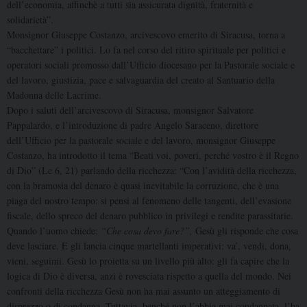
dell’economia, affinchè a tutti sia assicurata dignità, fraternità e
solidarietà”.
Monsignor Giuseppe Costanzo, arcivescovo emerito di Siracusa, torna a
“bacchettare” i politici. Lo fa nel corso del ritiro spirituale per politici e
operatori sociali promosso dall’Ufficio diocesano per la Pastorale sociale e
del lavoro, giustizia, pace e salvaguardia del creato al Santuario della
Madonna delle Lacrime.
Dopo i saluti dell’arcivescovo di Siracusa, monsignor Salvatore
Pappalardo, e l’introduzione di padre Angelo Saraceno, direttore
dell’Ufficio per la pastorale sociale e del lavoro, monsignor Giuseppe
Costanzo, ha introdotto il tema “Beati voi, poveri, perché vostro è il Regno
di Dio” (Lc 6, 21) parlando della ricchezza: “Con l’avidità della ricchezza,
con la bramosia del denaro è quasi inevitabile la corruzione, che è una
piaga del nostro tempo: si pensi al fenomeno delle tangenti, dell’evasione
fiscale, dello spreco del denaro pubblico in privilegi e rendite parassitarie.
Quando l’uomo chiede:
“Che cosa devo fare?”,
Gesù gli risponde che cosa
deve lasciare. E gli lancia cinque martellanti imperativi: va’, vendi, dona,
vieni, seguimi. Gesù lo proietta su un livello più alto: gli fa capire che la
logica di Dio è diversa, anzi è rovesciata rispetto a quella del mondo. Nei
confronti della ricchezza Gesù non ha mai assunto un atteggiamento di
disprezzo o di condanna. Tuttavia, benché non l’abbia mai condannata, l’ha