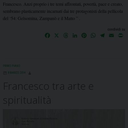
Francesco. Anzi proprio i tre temi affrontati, povertà, pace e creato,
sembrano plasticamente incarnati dai tre protagonisti della pellicola
del ‘54: Gelsomina, Zampanò e il Matto ” .
condividi su
F
X
T
L
P
W
T
E
P
a
h
i
i
h
e
m
r
c
r
n
n
a
l
a
i
e
e
k
t
t
e
i
n
b
a
e
e
s
g
l
t
PRIMO PIANO
o
d
d
r
A
r
8 MARZO 2014
o
s
I
e
p
a
Francesco tra arte e
k
n
s
p
m
t
spiritualità