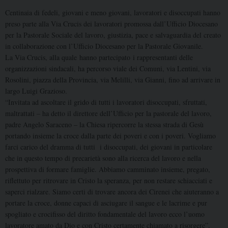
Centinaia di fedeli, giovani e meno giovani, lavoratori e disoccupati hanno
preso parte alla Via Crucis dei lavoratori promossa dall’Ufficio Diocesano
per la Pastorale Sociale del lavoro, giustizia, pace e salvaguardia del creato
in collaborazione con l’Ufficio Diocesano per la Pastorale Giovanile.
La Via Crucis, alla quale hanno partecipato i rappresentanti delle
organizzazioni sindacali, ha percorso viale dei Comuni, via Lentini, via
Rosolini, piazza della Provincia, via Melilli, via Gianni, fino ad arrivare in
largo Luigi Grazioso.
“Invitata ad ascoltare il grido di tutti i lavoratori disoccupati, sfruttati,
maltrattati – ha detto il direttore dell’Ufficio per la pastorale del lavoro,
padre Angelo Saraceno – la Chiesa ripercorre la stessa strada di Gesù
portando insieme la croce dalla parte dei poveri e con i poveri. Vogliamo
farci carico del dramma di tutti i disoccupati, dei giovani in particolare
che in questo tempo di precarietà sono alla ricerca del lavoro e nella
prospettiva di formare famiglie. Abbiamo camminato insieme, pregato,
riflettuto per ritrovare in Cristo la speranza, per non restare schiacciati e
saperci rialzare. Siamo certi di trovare ancora dei Cirenei che aiuteranno a
portare la croce, donne capaci di asciugare il sangue e le lacrime e pur
spogliato e crocifisso del diritto fondamentale del lavoro ecco l’uomo
lavoratore amato da Dio e con Cristo certamente chiamato a risorgere”.