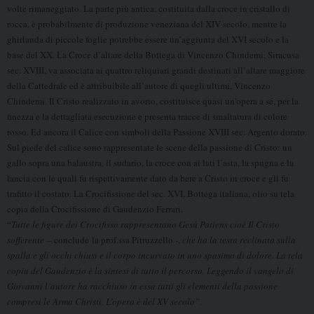
volte rimaneggiato. La parte più antica, costituita dalla croce in cristallo di
rocca, è probabilmente di produzione veneziana del XIV secolo, mentre la
ghirlanda di piccole foglie potrebbe essere un’aggiunta del XVI secolo e la
base del XX. La Croce d’altare della Bottega di Vincenzo Chindemi, Siracusa
sec. XVIII, va associata ai quattro reliquiari grandi destinati all’altare maggiore
della Cattedrale ed è attribuibile all’autore di quegli ultimi, Vincenzo
Chindemi. Il Cristo realizzato in avorio, costituisce quasi un’opera a sé, per la
finezza e la dettagliata esecuzione e presenta tracce di smaltatura di colore
rosso. Ed ancora il Calice con simboli della Passione XVIII sec. Argento dorato.
Sul piede del calice sono rappresentate le scene della passione di Cristo: un
gallo sopra una balaustra, il sudario, la croce con ai lati l’asta, la spugna e la
lancia con le quali fu rispettivamente dato da bere a Cristo in croce e gli fu
trafitto il costato. La Crocifissione del sec. XVI, Bottega italiana, olio su tela
copia della Crocifissione di Gaudenzio Ferrari.
“
Tutte le figure dei Crocifisso rappresentano Gesù Patiens cioè Il Cristo
sofferente
– conclude la prof.ssa Pitruzzello -,
che ha la testa reclinata sulla
spalla e gli occhi chiusi e il corpo incurvato in uno spasimo di dolore. La tela
copia del Gaudenzio è la sintesi di tutto il percorso. Leggendo il vangelo di
Giovanni l’autore ha racchiuso in essa tutti gli elementi della passione
compresi le Arma Christi. L’opera è del XV secolo”
.