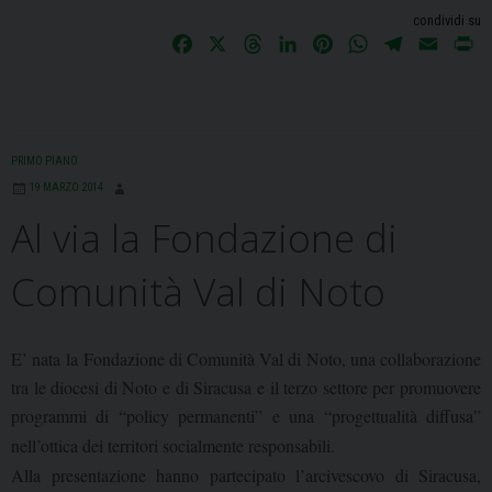
condividi su
F
X
T
L
P
W
T
E
P
a
h
i
i
h
e
m
r
c
r
n
n
a
l
a
i
e
e
k
t
t
e
i
n
b
a
e
e
s
g
l
t
PRIMO PIANO
o
d
d
r
A
r
19 MARZO 2014
o
s
I
e
p
a
Al via la Fondazione di
k
n
s
p
m
t
Comunità Val di Noto
E’ nata
la Fondazione di Comunità Val di Noto, una collaborazione
tra le diocesi di Noto e di Siracusa e il terzo settore per promuovere
programmi di “policy permanenti” e una “progettualità diffusa”
nell’ottica dei territori socialmente responsabili.
Alla presentazione hanno partecipato l’arcivescovo di Siracusa,