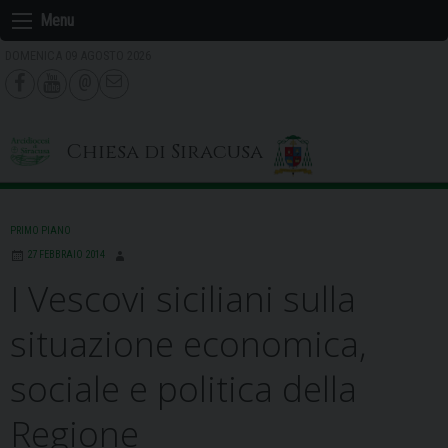
Skip
Menu
to
DOMENICA 09 AGOSTO 2026
content
Chiesa di Siracusa
PRIMO PIANO
27 FEBBRAIO 2014
I Vescovi siciliani sulla
situazione economica,
sociale e politica della
Regione