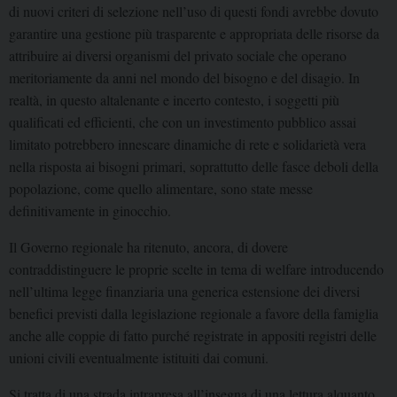
di nuovi criteri di selezione nell’uso di questi fondi avrebbe dovuto
garantire una gestione più trasparente e appropriata delle risorse da
attribuire ai diversi organismi del privato sociale che operano
meritoriamente da anni nel mondo del bisogno e del disagio. In
realtà, in questo altalenante e incerto contesto, i soggetti più
qualificati ed efficienti, che con un investimento pubblico assai
limitato potrebbero innescare dinamiche di rete e solidarietà vera
nella risposta ai bisogni primari, soprattutto delle fasce deboli della
popolazione, come quello alimentare, sono state messe
definitivamente in ginocchio.
Il Governo regionale ha ritenuto, ancora, di dovere
contraddistinguere le proprie scelte in tema di welfare introducendo
nell’ultima legge finanziaria una generica estensione dei diversi
benefici previsti dalla legislazione regionale a favore della famiglia
anche alle coppie di fatto purché registrate in appositi registri delle
unioni civili eventualmente istituiti dai comuni.
Si tratta di una strada intrapresa all’insegna di una lettura alquanto