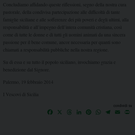
Concludiamo affidando queste riflessioni, segno della nostra cura
pastorale, della condivisa partecipazione alle difficoltà di tante
famiglie siciliane e alle sofferenze dei più poveri e degli ultimi, alla
responsabilità e all’impegno dell’intera comunità cristiana, così
come di tutte le donne e di tutti gli uomini animati da una sincera
passione per il bene comune, ancor necessaria per quanti sono
chiamati a responsabilità pubbliche nella nostra regione.
Su di essa e su tutto il popolo siciliano, invochiamo grazia e
benedizione dal Signore.
Palermo, 19 febbraio 2014
I Vescovi di Sicilia
condividi su
F
X
T
L
P
W
T
E
P
a
h
i
i
h
e
m
r
c
r
n
n
a
l
a
i
e
e
k
t
t
e
i
n