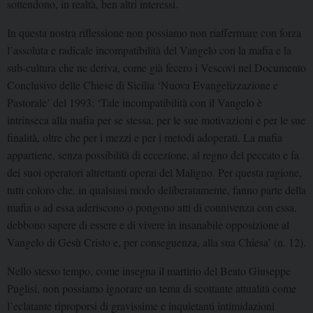
sottendono, in realtà, ben altri interessi.
In questa nostra riflessione non possiamo non riaffermare con forza
l’assoluta e radicale incompatibilità del Vangelo con la mafia e la
sub-cultura che ne deriva, come già fecero i Vescovi nel Documento
Conclusivo delle Chiese di Sicilia ‘Nuova Evangelizzazione e
Pastorale’ del 1993: ‘Tale incompatibilità con il Vangelo è
intrinseca alla mafia per se stessa, per le sue motivazioni e per le sue
finalità, oltre che per i mezzi e per i metodi adoperati. La mafia
appartiene, senza possibilità di eccezione, al regno del peccato e fa
dei suoi operatori altrettanti operai del Maligno. Per questa ragione,
tutti coloro che, in qualsiasi modo deliberatamente, fanno parte della
mafia o ad essa aderiscono o pongono atti di connivenza con essa,
debbono sapere di essere e di vivere in insanabile opposizione al
Vangelo di Gesù Cristo e, per conseguenza, alla sua Chiesa’ (n. 12).
Nello stesso tempo, come insegna il martirio del Beato Giuseppe
Puglisi, non possiamo ignorare un tema di scottante attualità come
l’eclatante riproporsi di gravissime e inquietanti intimidazioni