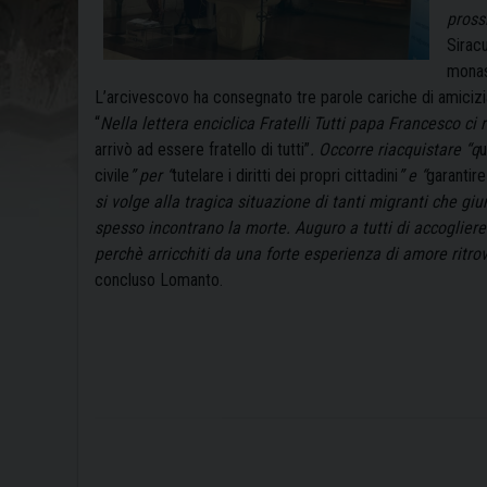
prossi
Sirac
monas
L’arcivescovo ha consegnato tre parole cariche di amicizia 
“
Nella lettera enciclica Fratelli Tutti papa Francesco ci
arrivò ad essere fratello di tutti”
. Occorre riacquistare “q
u
civile
” per “
tutelare i diritti dei propri cittadini
” e “
garantire
si volge alla tragica situazione di tanti migranti che gi
spesso incontrano la morte. Auguro a tutti di accogliere 
perchè arricchiti da una forte esperienza di amore ritrovi
concluso Lomanto.