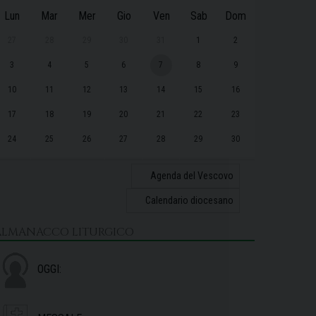
Lun
Mar
Mer
Gio
Ven
Sab
Dom
27
28
29
30
31
1
2
3
4
5
6
7
8
9
10
11
12
13
14
15
16
17
18
19
20
21
22
23
24
25
26
27
28
29
30
31
1
2
3
4
5
6
Agenda del Vescovo
Calendario diocesano
ALMANACCO LITURGICO
OGGI: