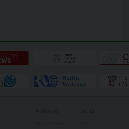
Arcivescovo
Diocesi
L’Arcivescovo Francesco
Storia