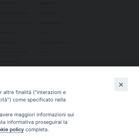
Vicari Foranei
Videogallery
Segreteria Arcivescovo
Photogallery
Tribunale Ecclesiastico
Rivista diocesana
Organismi
Phôs
Uffici Pastorali
Settimanale Cammino
Uffici Amministrativi
Il Portico
Contatti e Orari
altre finalità ("interazioni e
cità") come specificato nella
 avere maggiori informazioni sui
sta informativa proseguirai la
kie policy
completa.