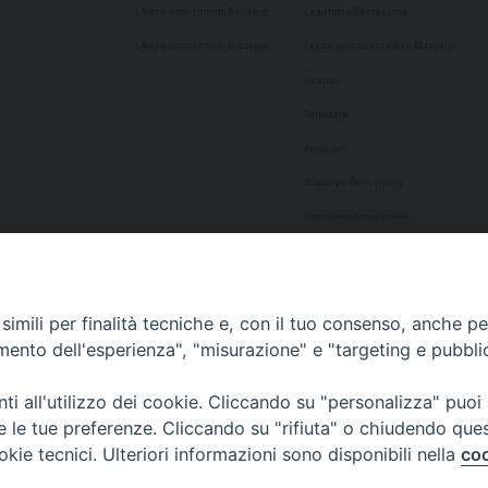
L’Arcivescovo emerito Salvatore
La patrona Santa Lucia
L’Arcivescovo emerito Giuseppe
I santi siracusani e San Marciano
Vicariati
Parrocchie
Presbiteri
Diaconato Permanente
Seminario Arcivescovile
Consulta Aggregazioni Laicali
Dati Statistici
imili per finalità tecniche e, con il tuo consenso, anche per 
Cultura
amento dell'esperienza", "misurazione" e "targeting e pubbli
Biblioteca Alagoniana
i all'utilizzo dei cookie. Cliccando su "personalizza" puoi
Archivio storico
re le tue preferenze. Cliccando su "rifiuta" o chiudendo que
Chiesa Cattedrale
okie tecnici. Ulteriori informazioni sono disponibili nella
coo
Studio Teologico San Paolo