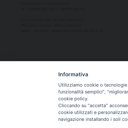
Piazza Duomo, 5 - 96100 Siracusa
Tel. centralino 0931.66571 - Fax 0931.463776
Orari di apertura Uffici di Curia (Cancelleria,
Ufficio Amministrativo, Ufficio Economato)
lunedì – mercoledì – venerdì dalle ore 9.30 alle ore 12.30
Informativa
Utilizziamo cookie o tecnologie s
funzionalità semplici", "miglior
cookie policy.
Cliccando su "accetta" acconsent
cookie utilizzati e personalizza
navigazione installando i soli co