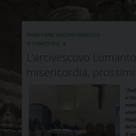
PRIMO PIANO
,
VESCOVO FRANCESCO
12 MARZO 2023
L’arcivescovo Lomanto 
misericordia, prossimit
“
Trad
si ri
siamo 
umani
maggi
dall’
di sen