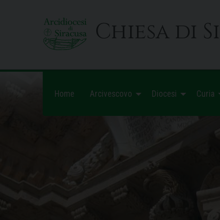
Skip
to
Chiesa di S
content
Home
Arcivescovo
Diocesi
Curia