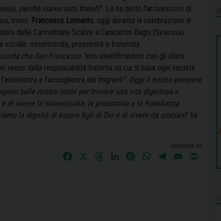
mità, perchè siamo tutti fratelli
“. Lo ha detto l’arcivescovo di
usa, mons.
Francesco Lomanto
, oggi durante la celebrazione al
tero delle Carmelitane Scalze a Canicattini Bagni (Siracusa).
sociale: misericordia, prossimità e fraternità.
 ricorda che San Francesco “s
olo identificandosi con gli ultimi
el senso della responsabilità fraterna su cui si basa ogni società
 l’assistenza e l’accoglienza dei migranti
“. Oggi il nostro pensiero
ungono sulle nostre coste per trovare una vita dignitosa e
e di vivere la misericordia, la prossimità e la fratellanza
amo la dignità di essere figli di Dio e di vivere da cristiani
” ha
condividi su
F
X
T
L
P
W
T
E
P
a
h
i
i
h
e
m
r
c
r
n
n
a
l
a
i
e
e
k
t
t
e
i
n
b
a
e
e
s
g
l
t
o
d
d
r
A
r