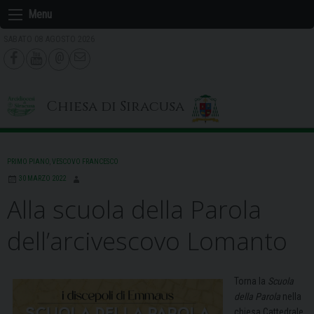
Skip
Menu
to
SABATO 08 AGOSTO 2026
content
Chiesa di Siracusa
PRIMO PIANO
,
VESCOVO FRANCESCO
30 MARZO 2022
Alla scuola della Parola
dell’arcivescovo Lomanto
Torna la
Scuola
della Parola
nella
chiesa Cattedrale