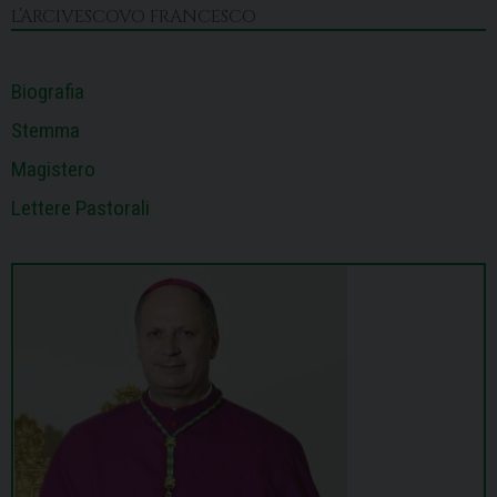
k
n
s
p
m
L’ARCIVESCOVO FRANCESCO
t
Biografia
Stemma
Magistero
Lettere Pastorali