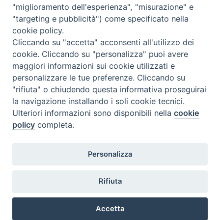
"miglioramento dell'esperienza", "misurazione" e
"targeting e pubblicità") come specificato nella
cookie policy.
Cliccando su "accetta" acconsenti all'utilizzo dei
cookie. Cliccando su "personalizza" puoi avere
maggiori informazioni sui cookie utilizzati e
personalizzare le tue preferenze. Cliccando su
"rifiuta" o chiudendo questa informativa proseguirai
la navigazione installando i soli cookie tecnici.
Ulteriori informazioni sono disponibili nella
cookie
policy
completa.
Personalizza
Piazza Duomo, 5 - 96100 Siracusa
Tel. centralino 0931.66571 - Fax 0931.463776
Rifiuta
Orari di apertura Uffici di Curia (Cancelleria,
Ufficio Amministrativo, Ufficio Economato)
Accetta
lunedì – mercoledì – venerdì dalle ore 9.30 alle ore 12.30