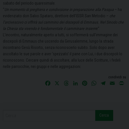
sabato del periodo quaresimale.
“
Un momento di preghiera e condivisione in preparazione alla Pasqua
– ha
evidenziato don Salvo Spataro, direttore dell’ISSR San Metodio –
che
l’arcivescovo ci offrirà sul cammino dei discepoli di Emmaus. Nel Sinodo che
la Chiesa sta vivendo è fondamentale
il camminare insiem
e”.
L’incontro, naturalmente aperto a tutti, si soffermerà sull’immagine dei
discepoli di Emmaus
che uscendo da Gerusalemme, lungo la strada
incontrano Gesù Risorto, senza riconoscerlo subito. Solo dopo aver
ascoltato le sue parole e aver ‘spezzato’ il pane con Lui, i due discepoli lo
riconoscono. Cercare quindi di ascoltare, alla luce delle Scritture, i fedeli
nelle parrocchie, nei gruppi e nelle aggregazioni.
condividi su
F
X
T
L
P
W
T
E
P
a
h
i
i
h
e
m
r
c
r
n
n
a
l
a
i
e
e
k
t
t
e
i
n
b
a
e
e
s
g
l
t
Cerca
o
d
d
r
A
r
o
s
I
e
p
a