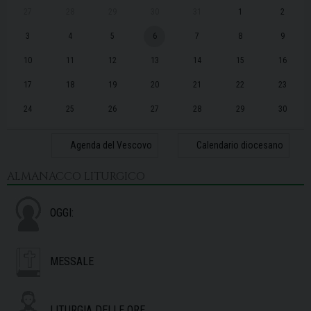
27
28
29
30
31
1
2
3
4
5
6
7
8
9
10
11
12
13
14
15
16
17
18
19
20
21
22
23
24
25
26
27
28
29
30
31
1
2
3
4
5
6
Agenda del Vescovo
Calendario diocesano
ALMANACCO LITURGICO
OGGI:
MESSALE
LITURGIA DELLE ORE