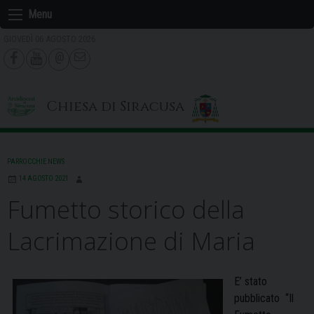
Skip
Menu
to
GIOVEDÌ 06 AGOSTO 2026
content
Chiesa di Siracusa
PARROCCHIE NEWS
14 AGOSTO 2021
Fumetto storico della
Lacrimazione di Maria
E’ stato
pubblicato “Il