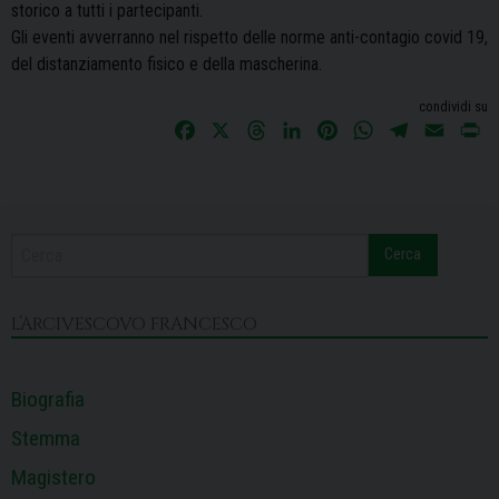
storico a tutti i partecipanti.
Gli eventi avverranno nel rispetto delle norme anti-contagio covid 19,
del distanziamento fisico e della mascherina.
condividi su
F
X
T
L
P
W
T
E
P
a
h
i
i
h
e
m
r
c
r
n
n
a
l
a
i
e
e
k
t
t
e
i
n
b
a
e
e
s
g
l
t
Cerca
o
d
d
r
A
r
o
s
I
e
p
a
k
n
s
p
m
L’ARCIVESCOVO FRANCESCO
t
Biografia
Stemma
Magistero