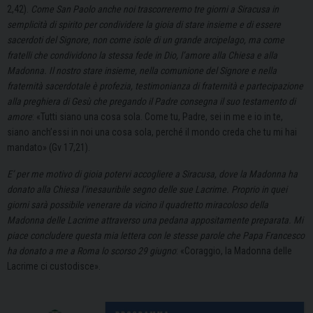
2,42).
Come San Paolo anche noi trascorreremo tre giorni a Siracusa in
semplicità di spirito per condividere la gioia di stare insieme e di essere
sacerdoti del Signore, non come isole di un grande arcipelago, ma come
fratelli che condividono la stessa fede in Dio, l’amore alla Chiesa e alla
Madonna. Il nostro stare insieme, nella comunione del Signore e nella
fraternità sacerdotale è profezia, testimonianza di fraternità e partecipazione
alla preghiera di Gesù che pregando il Padre consegna il suo testamento di
amore
: «Tutti siano una cosa sola. Come tu, Padre, sei in me e io in te,
siano anch’essi in noi una cosa sola, perché il mondo creda che tu mi hai
mandato» (Gv 17,21).
E’ per me motivo di gioia potervi accogliere a Siracusa, dove la Madonna ha
donato alla Chiesa l’inesauribile segno delle sue Lacrime. Proprio in quei
giorni sarà possibile venerare da vicino il quadretto miracoloso della
Madonna delle Lacrime attraverso una pedana appositamente preparata. Mi
piace concludere questa mia lettera con le stesse parole che Papa Francesco
ha donato a me a Roma lo scorso 29 giugno
: «Coraggio, la Madonna delle
Lacrime ci custodisce».