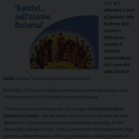
Dal
1 al 3
settembre si terrà
al Santuario della
Madonna delle
Lacrime a
Siracusa un
incontro di
fraternità
sacerdotale per
tutti i sacerdoti
delle Chiese di
Sicilia
sul tema “
Il presbiterio profezia di fraternità”
.
Nell’ambito dell’iniziativa della commissione presbiterale siciliana sarà
celebrata anche la XXIX Giornata sacerdotale mariana.
“
Il tema scelto per queste giornate
– ha spiegato
l’arcivescovo mons.
Francesco Lomanto
-.
prende spunto dal primo sommario degli Atti degli
Apostoli che, raccontando i primi passi della Chiesa Apostolica, ci offre
l’ideale della vita della Chiesa
: «Erano perseveranti nell’insegnamento degli
apostoli e nella comunione, nello spezzare il pane e nelle preghiere» (At