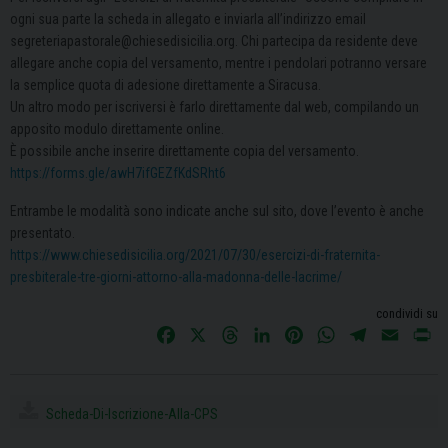
ogni sua parte la scheda in allegato e inviarla all’indirizzo email
segreteriapastorale@chiesedisicilia.org. Chi partecipa da residente deve
allegare anche copia del versamento, mentre i pendolari potranno versare
la semplice quota di adesione direttamente a Siracusa.
Un altro modo per iscriversi è farlo direttamente dal web, compilando un
apposito modulo direttamente online.
È possibile anche inserire direttamente copia del versamento.
https://forms.gle/awH7ifGEZfKdSRht6
Entrambe le modalità sono indicate anche sul sito, dove l’evento è anche
presentato.
https://www.chiesedisicilia.org/2021/07/30/esercizi-di-fraternita-
presbiterale-tre-giorni-attorno-alla-madonna-delle-lacrime/
condividi su
F
X
T
L
P
W
T
E
P
a
h
i
i
h
e
m
r
c
r
n
n
a
l
a
i
e
e
k
t
t
e
i
n
Scheda-Di-Iscrizione-Alla-CPS
b
a
e
e
s
g
l
t