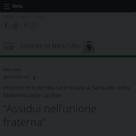
Skip
Menu
to
VENERDÌ 07 AGOSTO 2026
content
Chiesa di Siracusa
PRIMO PIANO
13 AGOSTO 2021
Incontro di fraternità sacerdotale al Santuario della
Madonna delle Lacrime
“Assidui nell’unione
fraterna”