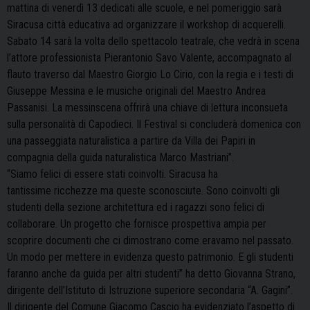
mattina di venerdì 13 dedicati alle scuole, e nel pomeriggio sarà
Siracusa città educativa ad organizzare il workshop di acquerelli.
Sabato 14 sarà la volta dello spettacolo teatrale, che vedrà in scena
l’attore professionista Pierantonio Savo Valente, accompagnato al
flauto traverso dal Maestro Giorgio Lo Cirio, con la regia e i testi di
Giuseppe Messina e le musiche originali del Maestro Andrea
Passanisi. La messinscena offrirà una chiave di lettura inconsueta
sulla personalità di Capodieci. Il Festival si concluderà domenica con
una passeggiata naturalistica a partire da Villa dei Papiri in
compagnia della guida naturalistica Marco Mastriani”.
“Siamo felici di essere stati coinvolti. Siracusa ha
tantissime ricchezze ma queste sconosciute. Sono coinvolti gli
studenti della sezione architettura ed i ragazzi sono felici di
collaborare. Un progetto che fornisce prospettiva ampia per
scoprire documenti che ci dimostrano come eravamo nel passato.
Un modo per mettere in evidenza questo patrimonio. E gli studenti
faranno anche da guida per altri studenti” ha detto Giovanna Strano,
dirigente dell’Istituto di Istruzione superiore secondaria “A. Gagini”.
Il dirigente del Comune Giacomo Cascio ha evidenziato l’aspetto di