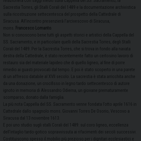
relazionerà con saggi inediti sulla Cappella del SS. Sacramento, la
Sacrestia Torres, gli Stalli Corali del 1489 e la documentazione archivistica
sulla ricostruzione settecentesca del prospetto della Cattedrale di
Siracusa. All’incontro presenzierà l’arcivescovo di Siracusa,
mons.
Francesco Lomanto
.
Non si conoscono bene tutti gli aspetti storici e artistici della Cappella del
SS. Sacramento, e in particolare quelli della Sacrestia Torres, degli Stalli
Corali del 1489. Per la Sacrestia Torres, che si trova in fondo alla navata
destra della Cattedrale, è stato recentemente fatto un certosino lavoro di
restauro sia del materiale lapideo che di quello ligneo, al fine di porre
rimedio ai guasti provocati dal tempo. E poi è stato scoperto in una parete
di un affresco databile al XVII secolo. La sacrestia è stata arricchita anche
da una donazione, un crocifisso in legno tardo settecentesco di autore
ignoto in memoria di Alessandro Odierna, un giovane prematuramente
scomparso, donato dalla famiglia.
La più nota Cappella del SS. Sacramento venne fondata l’otto aprile 1616 in
Cattedrale dallo spagnolo mons. Giovanni Torres De Osorio, Vescovo a
Siracusa dal 13 novembre 1613.
E poi uno studio sugli stalli Corali del 1489: sul coro ligneo, eccellenza
dell’intaglio tardo-gotico sopravvissuta ai rifacimenti dei secoli successivi.
Costituiscono spesso il mobilio più prezioso per i dignitari ecclesiastici e