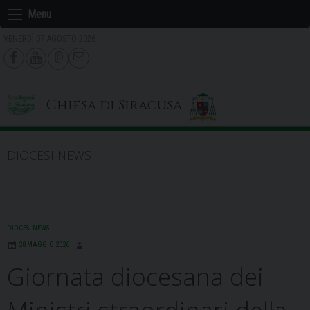
Skip
Menu
to
VENERDÌ 07 AGOSTO 2026
content
Chiesa di Siracusa
DIOCESI NEWS
DIOCESI NEWS
28 MAGGIO 2026
Giornata diocesana dei