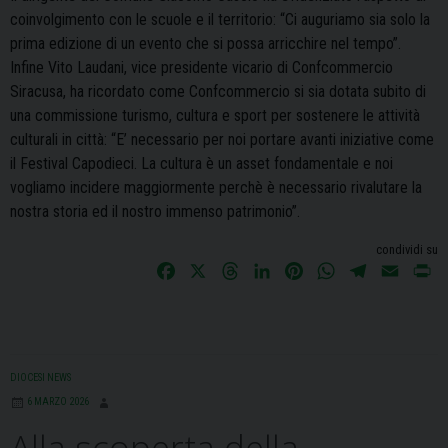
coinvolgimento con le scuole e il territorio: “Ci auguriamo sia solo la
prima edizione di un evento che si possa arricchire nel tempo”.
Infine Vito Laudani, vice presidente vicario di Confcommercio
Siracusa, ha ricordato come Confcommercio si sia dotata subito di
una commissione turismo, cultura e sport per sostenere le attività
culturali in città: “E’ necessario per noi portare avanti iniziative come
il Festival Capodieci. La cultura è un asset fondamentale e noi
vogliamo incidere maggiormente perchè è necessario rivalutare la
nostra storia ed il nostro immenso patrimonio”.
condividi su
F
X
T
L
P
W
T
E
P
a
h
i
i
h
e
m
r
c
r
n
n
a
l
a
i
e
e
k
t
t
e
i
n
b
a
e
e
s
g
l
t
DIOCESI NEWS
o
d
d
r
A
r
6 MARZO 2026
o
s
I
e
p
a
Alla scoperta della
k
n
s
p
m