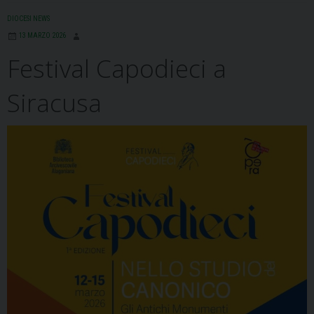
b
a
e
e
s
g
l
t
DIOCESI NEWS
o
d
d
r
A
r
13 MARZO 2026
o
s
I
e
p
a
Festival Capodieci a
k
n
s
p
m
t
Siracusa