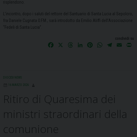
risplendono.
L’incontro, dopo i saluti del rettore del Santuario di Santa Lucia al Sepolcro,
fra Daniele Cugnata O.F.M., sarà introdotto da Emilio Aliffi dell’Associazione
“Fedeli di Santa Lucia”.
condividi su
F
X
T
L
P
W
T
E
P
a
h
i
i
h
e
m
r
c
r
n
n
a
l
a
i
e
e
k
t
t
e
i
n
b
a
e
e
s
g
l
t
DIOCESI NEWS
o
d
d
r
A
r
16 MARZO 2026
o
s
I
e
p
a
Ritiro di Quaresima dei
k
n
s
p
m
t
ministri straordinari della
comunione