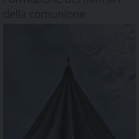
t
della comunione