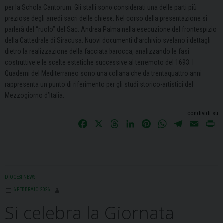
per la Schola Cantorum. Gli stalli sono considerati una delle parti più
preziose degli arredi sacri delle chiese. Nel corso della presentazione si
parlerà del “ruolo” del Sac. Andrea Palma nella esecuzione del frontespizio
della Cattedrale di Siracusa. Nuovi documenti d’archivio svelano i dettagli
dietro la realizzazione della facciata barocca, analizzando le fasi
costruttive e le scelte estetiche successive al terremoto del 1693. I
Quaderni del Mediterraneo sono una collana che da trentaquattro anni
rappresenta un punto di riferimento per gli studi storico-artistici del
Mezzogiorno d’Italia.
condividi su
F
X
T
L
P
W
T
E
P
a
h
i
i
h
e
m
r
c
r
n
n
a
l
a
i
e
e
k
t
t
e
i
n
b
a
e
e
s
g
l
t
DIOCESI NEWS
o
d
d
r
A
r
6 FEBBRAIO 2026
o
s
I
e
p
a
Si celebra la Giornata
k
n
s
p
m
t