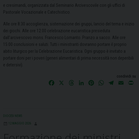
e cresimandi, organizzata dal Seminario Arcivescovile con gli uffici di
Pastorale Vocazionale e Catechistico.
Alle ore 8:30 accoglienza, sistemazione dei gruppi, lancio del tema e inizio
dei giochi. Alle ore 12:00 celebrazione eucaristica presieduta
dall’arcivescovo mons. Francesco Lomanto. Pranzo a sacco. Alle ore
15:00 conclusioni e saluti. Tutti i ministranti dovranno portare il proprio
abito liturgico per la Celebrazione Eucaristica. Ogni gruppo è invitato a
portare doni per i poveri (generi alimentari di prima necessità non deperibili
e detersivi).
condividi su
F
X
T
L
P
W
T
E
P
a
h
i
i
h
e
m
r
c
r
n
n
a
l
a
i
e
e
k
t
t
e
i
n
b
a
e
e
s
g
l
t
DIOCESI NEWS
o
d
d
r
A
r
12 MAGGIO 2026
o
s
I
e
p
a
Formazione dei ministri
k
n
s
p
m