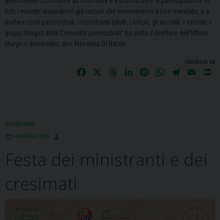
gentilmente i confratelli ad informare e a promuovere la partecipazione di
tutti i ministri straordinari già istituiti che rinnoveranno il loro mandato, e a
invitare i cori parrocchiali, i ministranti adulti, i lettori, gli accoliti, i sacristi, i
gruppi liturgici delle Comunità parrocchiali” ha detto il direttore dell’Ufficio
liturgico diocesano, don Massimo Di Natale.
condividi su
F
X
T
L
P
W
T
E
P
a
h
i
i
h
e
m
r
c
r
n
n
a
l
a
i
e
e
k
t
t
e
i
n
b
a
e
e
s
g
l
t
DIOCESI NEWS
o
d
d
r
A
r
14 MAGGIO 2026
o
s
I
e
p
a
Festa dei ministranti e dei
k
n
s
p
m
t
cresimati