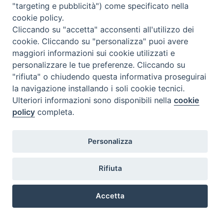
"targeting e pubblicità") come specificato nella
cookie policy.
Cliccando su "accetta" acconsenti all'utilizzo dei
cookie. Cliccando su "personalizza" puoi avere
maggiori informazioni sui cookie utilizzati e
personalizzare le tue preferenze. Cliccando su
"rifiuta" o chiudendo questa informativa proseguirai
Si celebra sabato prossimo la festa di
San Francesco di Sales
,
la navigazione installando i soli cookie tecnici.
patrono dei giornalisti.
Ulteriori informazioni sono disponibili nella
cookie
“Custodire voci e volti umani” è il tema scelto da Papa Leone XIV
policy
completa.
per la 60
.
ma Giornata Mondiale delle Comunicazioni Sociali, in un
mondo in cui è necessario promuovere “l’alfabetizzazione
Personalizza
mediatica”, davanti a tecnologie come l’Intelligenza artificiale. La
Giornata si celebrerà il 17 maggio. E’ fondamentale dare il nostro
contributo affinché le persone acquisiscano la capacità di pensiero
Rifiuta
critico. È sempre più urgente introdurre nei sistemi educativi ed
un’alfabetizzazione che si concentri su queste nuove tecnologie. Il
Accetta
futuro della comunicazione deve assicurare che le macchine siano
Preferenze Cookie
strumenti al servizio della vita umana.