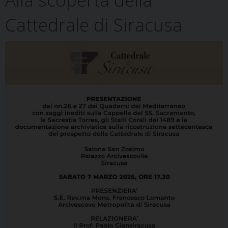
t
Cattedrale di Siracusa