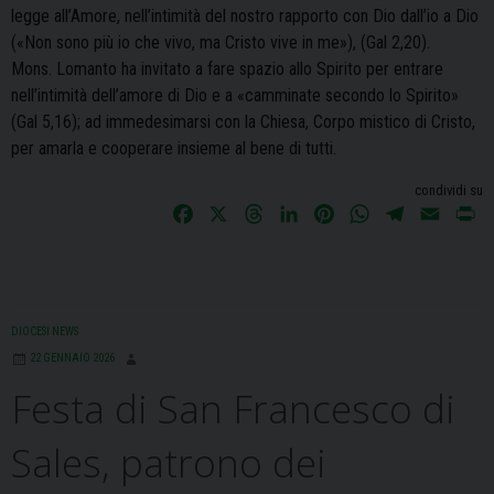
legge all’Amore, nell’intimità del nostro rapporto con Dio dall’io a Dio
(«Non sono più io che vivo, ma Cristo vive in me»), (Gal 2,20).
Mons. Lomanto ha invitato a fare spazio allo Spirito per entrare
nell’intimità dell’amore di Dio e a «camminate secondo lo Spirito»
(Gal 5,16); ad immedesimarsi con la Chiesa, Corpo mistico di Cristo,
per amarla e cooperare insieme al bene di tutti.
condividi su
F
X
T
L
P
W
T
E
P
a
h
i
i
h
e
m
r
c
r
n
n
a
l
a
i
e
e
k
t
t
e
i
n
b
a
e
e
s
g
l
t
DIOCESI NEWS
o
d
d
r
A
r
22 GENNAIO 2026
o
s
I
e
p
a
Festa di San Francesco di
k
n
s
p
m
t
Sales, patrono dei