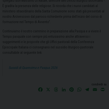
spiegato don Massimo Di Natale, direttore dell’Ufficio liturgico diocesano -.
È gradita la presenza delle religiose. Si ricorda che i nuovi candidati al
ministero straordinario della Santa Comunione sono stati già presentati al
nostro Arcivescovo dal parroco richiedente prima dell’inizio del corso di
formazione nel Tempo di Avvento”.
Continuiamo il nostro cammino in preparazione alla Pasqua e a vivere il
Tempo pasquale con sempre più entusiasmo anche attraverso i
suggerimenti e le proposte che gli Uffici pastorali della Conferenza
Episcopale Italiana ci consegnano nel sussidio liturgico-pastorale
consultabile al seguente link:
Sussidi di Quaresima e Pasqua 2026
condividi su
F
X
T
L
P
W
T
E
P
a
h
i
i
h
e
m
r
c
r
n
n
a
l
a
i
e
e
k
t
t
e
i
n