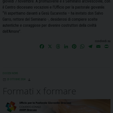
giovedì 7 novembre. A promuoverle è il Seminario arcivescovile, con
il Centro diocesano vocazioni e l’Ufficio per la pastorale giovanile.
“Vi aspettiamo davanti a Gesù Eucarestia – ha invitato don Salvo
Garro, rettore del Seminario -, desiderosi di compiere scelte
autentiche e coraggiose per divenire costruttori della civiltà
dell’Amore”.
condividi su
F
X
T
L
P
W
T
E
P
a
h
i
i
h
e
m
r
c
r
n
n
a
l
a
i
e
e
k
t
t
e
i
n
b
a
e
e
s
g
l
t
DIOCESI NEWS
o
d
d
r
A
r
23 OTTOBRE 2024
o
s
I
e
p
a
Formati x formare
k
n
s
p
m
t