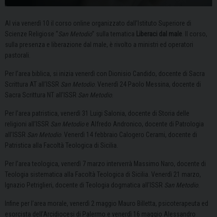
Al via venerdì 10 il corso online organizzato dall’Istituto Superiore di
Scienze Religiose “
San Metodio
” sulla tematica
Liberaci dal male
. Il corso,
sulla presenza e liberazione dal male, è rivolto a ministri ed operatori
pastorali.
Per l’area biblica, si inizia venerdì con Dionisio Candido, docente di Sacra
Scrittura AT all’ISSR
San Metodio
. Venerdì 24 Paolo Messina, docente di
Sacra Scrittura NT all’ISSR
San Metodio
.
Per l’area patristica, venerdì 31 Luigi Salonia, docente di Storia delle
religioni all’ISSR
San Metodio
e Alfredo Andronico, docente di Patrologia
all’ISSR
San Metodio
. Venerdì 14 febbraio Calogero Cerami, docente di
Patristica alla Facoltà Teologica di Sicilia.
Per l’area teologica, venerdì 7 marzo interverrà Massimo Naro, docente di
Teologia sistematica alla Facoltà Teologica di Sicilia. Venerdì 21 marzo,
Ignazio Petriglieri, docente di Teologia dogmatica all’ISSR
San Metodio
.
Infine per l’area morale, venerdì 2 maggio Mauro Billetta, psicoterapeuta ed
esorcista dell’Arcidiocesi di Palermo e venerdì 16 maggio Alessandro