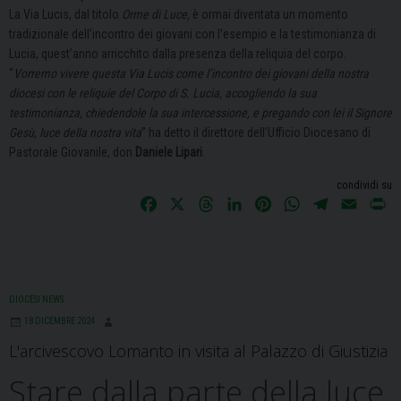
La Via Lucis, dal titolo
Orme di Luce,
è ormai diventata un momento
tradizionale dell’incontro dei giovani con l’esempio e la testimonianza di
Lucia, quest’anno arricchito dalla presenza della reliquia del corpo.
“
Vorremo vivere questa Via Lucis come l’incontro dei giovani della nostra
diocesi con le reliquie del Corpo di S. Lucia, accogliendo la sua
testimonianza, chiedendole la sua intercessione, e
pregando con lei il Signore
Gesù, luce della nostra vita
” ha detto il direttore dell’Ufficio Diocesano di
Pastorale Giovanile, d
on
Daniele Lipari
.
condividi su
F
X
T
L
P
W
T
E
P
a
h
i
i
h
e
m
r
c
r
n
n
a
l
a
i
e
e
k
t
t
e
i
n
b
a
e
e
s
g
l
t
DIOCESI NEWS
o
d
d
r
A
r
18 DICEMBRE 2024
o
s
I
e
p
a
L'arcivescovo Lomanto in visita al Palazzo di Giustizia
k
n
s
p
m
t
Stare dalla parte della luce