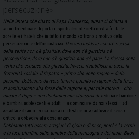
persecuzione»
Nella lettera che citavo di Papa Francesco, questi ci chiama a
«non dimenticare di portare spiritualmente nella nostra festa le
sorelle e i fratelli che in tutto il mondo soffrono a motivo della
persecuzione e dell’ingiustizia».
Davvero laddove non c’è ricerca
della verità non c’è giustizia, dove non c’è giustizia c’è
persecuzione, dove non c’è giustizia non c’è pace. La ricerca della
verità che conduce alla giustizia, invece, ristabilisce la pace, la
fraternità sociale, il rispetto – prima che delle regole – delle
persone. Dobbiamo davvero temere quando le ragioni della forza
si sostituiscono alla forza della ragione e, per tale motivo – cito
ancora il Papa – non dobbiamo mai stancarci di
«educare bambine
e bambini, adolescenti e adulti – a cominciare da noi stessi – ad
ascoltare il cuore, a riconoscere i testimoni, a coltivare il senso
critico, a obbedire alla coscienza».
Dobbiamo tutti essere artigiani di gioia e di pace, perché la verità
e la luce trionfino sulle tenebre della menzogna e del male. Buon