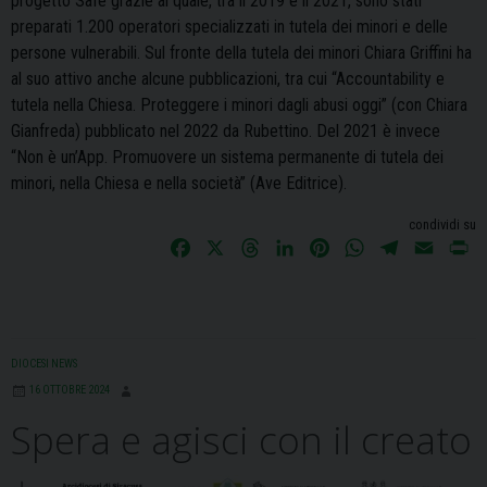
progetto Safe grazie al quale, tra il 2019 e il 2021, sono stati
preparati 1.200 operatori specializzati in tutela dei minori e delle
persone vulnerabili. Sul fronte della tutela dei minori Chiara Griffini ha
al suo attivo anche alcune pubblicazioni, tra cui “Accountability e
tutela nella Chiesa. Proteggere i minori dagli abusi oggi” (con Chiara
Gianfreda) pubblicato nel 2022 da Rubettino. Del 2021 è invece
“Non è un’App. Promuovere un sistema permanente di tutela dei
minori, nella Chiesa e nella società” (Ave Editrice).
condividi su
F
X
T
L
P
W
T
E
P
a
h
i
i
h
e
m
r
c
r
n
n
a
l
a
i
e
e
k
t
t
e
i
n
b
a
e
e
s
g
l
t
DIOCESI NEWS
o
d
d
r
A
r
16 OTTOBRE 2024
o
s
I
e
p
a
Spera e agisci con il creato
k
n
s
p
m
t