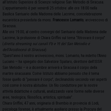
all’Istituto Superiore di Scienze religiose San Metodio di Siracusa.
L’appuntamento è per venerdì 25 ottobre: alle ore 18.00 nella
Basilica Santuario della Madonna delle Lacrime, concelebrazione
eucaristica presieduta da mons.
Francesco Lomanto
, arcivescovo di
Siracusa.
Alle ore 19.00, al centro convegni del Santuario della Madonna delle
Lacrime, la prolusione di Chiara Griffini sul tema “Ritrovare il corpo”
(
diretta streaming sui canali Fb e Yt del San Metodio e
dell’Arcidiocesi di Siracusa
)
“Quest’anno il nostro arcivescovo, mons. Lomanto, ha indetto l’Anno
Luciano – ha spiegato don Salvatore Spataro, direttore dell’ISSR
San Metodio – e a dicembre arriverà a Siracusa il corpo della
martire siracusana. Come Istituto abbiamo pensato che il tema
fosse quello di “pensare il corpo”, declinandolo secondo vari aspetti
così come è nostra abitudine. Un filo conduttore per le nostre
attività didattiche e culturali, analizzando varie forme nelle diverse
aree, teologica, filosofica, artistica, spirituale”.
Chiara Griffini, 47 anni, originaria di Brembio in provincia di Lodi,
psicologa forense, è attualmente ausiliario presso la Procura del