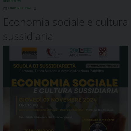
DIOCESI NEWS
o
d
d
r
A
r
6 NOVEMBRE 2024
o
s
I
e
p
a
Economia sociale e cultura
k
n
s
p
m
t
sussidiaria