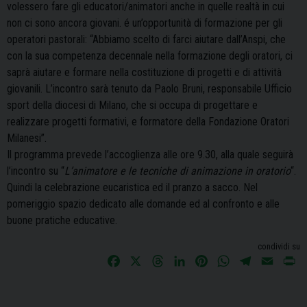
volessero fare gli educatori/animatori anche in quelle realtà in cui
non ci sono ancora giovani. é un’opportunità di formazione per gli
operatori pastorali: “Abbiamo scelto di farci aiutare dall’Anspi, che
con la sua competenza decennale nella formazione degli oratori, ci
saprà aiutare e formare nella costituzione di progetti e di attività
giovanili. L’incontro sarà tenuto da Paolo Bruni, responsabile Ufficio
sport della diocesi di Milano, che si occupa di progettare e
realizzare progetti formativi, e formatore della Fondazione Oratori
Milanesi”.
Il programma prevede l’accoglienza alle ore 9.30, alla quale seguirà
l’incontro su “
L’animatore e le tecniche di animazione in oratorio
“.
Quindi la celebrazione eucaristica ed il pranzo a sacco. Nel
pomeriggio spazio dedicato alle domande ed al confronto e alle
buone pratiche educative.
condividi su
F
X
T
L
P
W
T
E
P
a
h
i
i
h
e
m
r
c
r
n
n
a
l
a
i