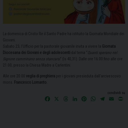
La domenica di Cristo Re il Santo Padre ha istituito la Giornata Mondiale dei
Giovani.
Sabato 23, l’Ufficio per la pastorale giovanile invita a vivere la
Giornata
Diocesana dei Giovani e degli adolescenti
dal tema “
Quanti sperano nel
Signore camminano senza stancarsi
” (Is 40,31). Dalle ore 16.00 fino alle ore
21.00, presso la Chiesa Madre a Carlentini.
Alle ore
20.00
veglia di preghiera
per i giovani presieduta dall’arcivescovo
mons.
Francesco Lomanto
.
condividi su
F
X
T
L
P
W
T
E
P
a
h
i
i
h
e
m
r
c
r
n
n
a
l
a
i
e
e
k
t
t
e
i
n
b
a
e
e
s
g
l
t