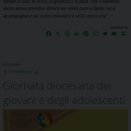
Natale di luce, di verità, di giustizia e di pace. Che il Bambino
divino possa prendere dimora nei vostri cuori e Santa Lucia
accompagnarvi nel vostro ministero e nella vostra vita
“.
condividi su
F
X
T
L
P
W
T
E
P
a
h
i
i
h
e
m
r
c
r
n
n
a
l
a
i
e
e
k
t
t
e
i
n
b
a
e
e
s
g
l
t
DIOCESI NEWS
o
d
d
r
A
r
11 NOVEMBRE 2024
o
s
I
e
p
a
Giornata diocesana dei
k
n
s
p
m
t
giovani e degli adolescenti