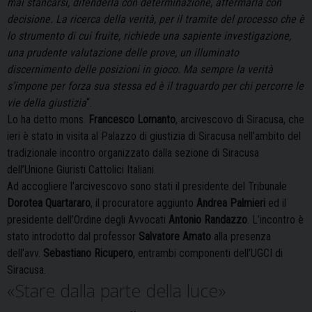
mai stancarsi, difenderla con determinazione, affermarla con
decisione. La ricerca della verità, per il tramite del processo che è
lo strumento di cui fruite, richiede una sapiente investigazione,
una prudente valutazione delle prove, un illuminato
discernimento delle posizioni in gioco. Ma sempre la verità
s’impone per forza sua stessa ed è il traguardo per chi percorre le
vie della giustizia
“.
Lo ha detto mons.
Francesco Lomanto
, arcivescovo di Siracusa, che
ieri è stato in visita al Palazzo di giustizia di Siracusa nell’ambito del
tradizionale incontro organizzato dalla sezione di Siracusa
dell’Unione Giuristi Cattolici Italiani.
Ad accogliere l’arcivescovo sono stati il presidente del Tribunale
Dorotea Quartararo
, il procuratore aggiunto
Andrea Palmieri
ed il
presidente dell’Ordine degli Avvocati
Antonio Randazzo
. L’incontro è
stato introdotto dal professor
Salvatore Amato
alla presenza
dell’avv.
Sebastiano Ricupero
, entrambi componenti dell’UGCI di
Siracusa.
«Stare dalla parte della luce»