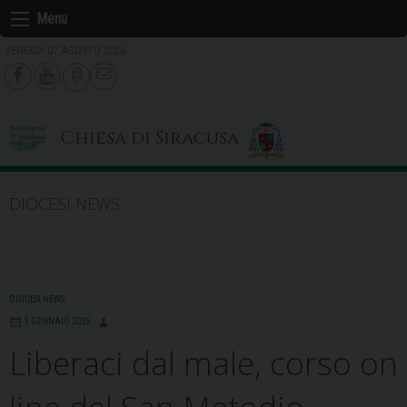
Skip
Menu
to
VENERDÌ 07 AGOSTO 2026
content
Chiesa di Siracusa
DIOCESI NEWS
DIOCESI NEWS
3 GENNAIO 2025
Liberaci dal male, corso on