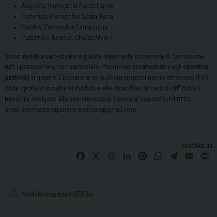
Augusta, Parrocchia Sacro Cuore
Carlentini, Parrocchia Santa Tecla
Floridia, Parrocchia Santa Lucia
Palazzolo Acreide, Chiesa Madre
Sono invitati a partecipare a questa importante occasione di formazione
tutti i parrocchiani, con particolare riferimento ai
catechisti
e agli
operatori
pastorali
in genere.
L’iscrizione va inoltrata preferibilmente attraverso il QR
code riportato in calce al modulo e alla locandina. In caso di difficoltà è
possibile rivolgersi alla segreteria della Scuola al seguente indirizzo
email
scuolateologiabase.siracusa@gmail.com.
condividi su
F
X
T
L
P
W
T
E
P
a
h
i
i
h
e
m
r
c
r
n
n
a
l
a
i
e
e
k
t
t
e
i
n
Modulo Iscrizione STB Bis
b
a
e
e
s
g
l
t
o
d
d
r
A
r