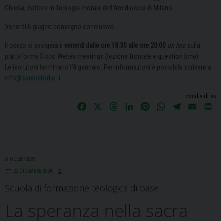
Chiesa, dottore in Teologia morale dell’Arcidiocesi di Milano.
Venerdì 6 giugno convegno conclusivo.
Il corso si svolgerà il
venerdì dalle ore 18.30 alle ore 20.00
on line
sulla
piattaforma Cisco Webex meetings (lezione frontale e question time).
Le iscrizioni terminano l’8 gennaio. Per informazioni è possibile scrivere a
info@sanmetodio.it
condividi su
F
X
T
L
P
W
T
E
P
a
h
i
i
h
e
m
r
c
r
n
n
a
l
a
i
e
e
k
t
t
e
i
n
b
a
e
e
s
g
l
t
DIOCESI NEWS
o
d
d
r
A
r
22 DICEMBRE 2024
o
s
I
e
p
a
Scuola di formazione teologica di base
k
n
s
p
m
t
La speranza nella sacra