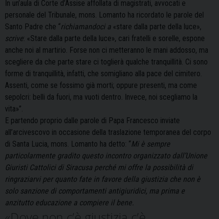
In un’aula di Corte d’Assise affollata di magistrati, avvocati e
personale del Tribunale, mons. Lomanto ha ricordato le parole del
Santo Padre che “
richiamandoci a
«stare dalla parte della luce»,
scrive
: «Stare dalla parte della luce», cari fratelli e sorelle, espone
anche noi al martirio. Forse non ci metteranno le mani addosso, ma
scegliere da che parte stare ci toglierà qualche tranquillità. Ci sono
forme di tranquillità, infatti, che somigliano alla pace del cimitero.
Assenti, come se fossimo già morti; oppure presenti, ma come
sepolcri: belli da fuori, ma vuoti dentro. Invece, noi scegliamo la
vita»”.
E partendo proprio dalle parole di Papa Francesco inviate
all’arcivescovo in occasione della traslazione temporanea del corpo
di Santa Lucia, mons. Lomanto ha detto: “
Mi è sempre
particolarmente gradito questo incontro organizzato dall’Unione
Giuristi Cattolici di Siracusa perché mi offre la possibilità di
ringraziarvi per quanto fate in favore della giustizia che non è
solo sanzione di comportamenti antigiuridici, ma prima e
anzitutto educazione a compiere il bene.
«Dove non c’è giustizia c’è