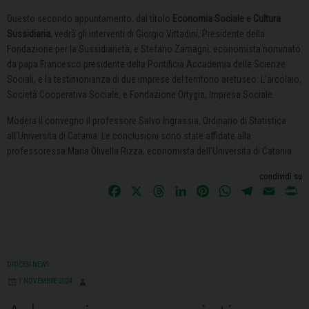
Questo secondo appuntamento, dal titolo
Economia Sociale e Cultura
Sussidiaria
, vedrà gli interventi di Giorgio Vittadini, Presidente della
Fondazione per la Sussidiarietà, e Stefano Zamagni, economista nominato
da papa Francesco presidente della Pontificia Accademia delle Scienze
Sociali, e la testimonianza di due imprese del territorio aretuseo: L’arcolaio,
Società Cooperativa Sociale, e Fondazione Ortygia, Impresa Sociale.
Modera il convegno il professore Salvo Ingrassia, Ordinario di Statistica
all’Universita di Catania. Le conclusioni sono state affidate alla
professoressa Maria Olivella Rizza, economista dell’Universita di Catania.
condividi su
F
X
T
L
P
W
T
E
P
a
h
i
i
h
e
m
r
c
r
n
n
a
l
a
i
e
e
k
t
t
e
i
n
b
a
e
e
s
g
l
t
DIOCESI NEWS
o
d
d
r
A
r
1 NOVEMBRE 2024
o
s
I
e
p
a
k
n
s
p
m