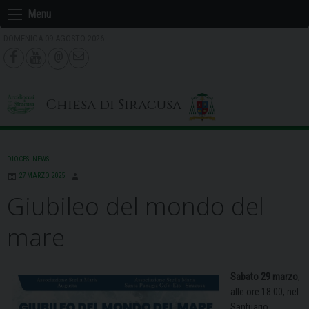
Skip
Menu
to
DOMENICA 09 AGOSTO 2026
content
Chiesa di Siracusa
DIOCESI NEWS
27 MARZO 2025
Giubileo del mondo del
mare
Sabato 29 marzo
,
alle ore 18.00, nel
Santuario