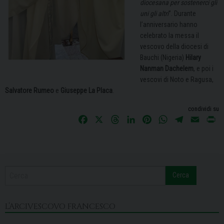
diocesana per sostenerci gli
uni gli altri
”. Durante
l’anniversario hanno
celebrato la messa il
vescovo della diocesi di
Bauchi (Nigeria)
Hilary
Nanman Dachelem
, e poi i
vescovi di Noto e Ragusa,
Salvatore Rumeo
e
Giuseppe La Placa
.
condividi su
F
X
T
L
P
W
T
E
P
a
h
i
i
h
e
m
r
c
r
n
n
a
l
a
i
e
e
k
t
t
e
i
n
b
a
e
e
s
g
l
t
Cerca
o
d
d
r
A
r
o
s
I
e
p
a
k
n
s
p
m
L’ARCIVESCOVO FRANCESCO
t