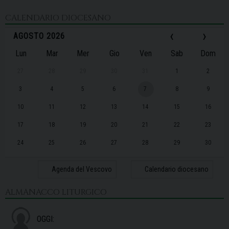
CALENDARIO DIOCESANO
‹
›
AGOSTO 2026
Lun
Mar
Mer
Gio
Ven
Sab
Dom
27
28
29
30
31
1
2
3
4
5
6
7
8
9
10
11
12
13
14
15
16
17
18
19
20
21
22
23
24
25
26
27
28
29
30
31
1
2
3
4
5
6
Agenda del Vescovo
Calendario diocesano
ALMANACCO LITURGICO
OGGI: