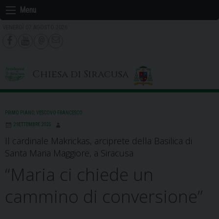
Skip
Menu
to
VENERDÌ 07 AGOSTO 2026
content
Chiesa di Siracusa
PRIMO PIANO
,
VESCOVO FRANCESCO
2 SETTEMBRE 2025
Il cardinale Makrickas, arciprete della Basilica di
Santa Maria Maggiore, a Siracusa
“Maria ci chiede un
cammino di conversione”