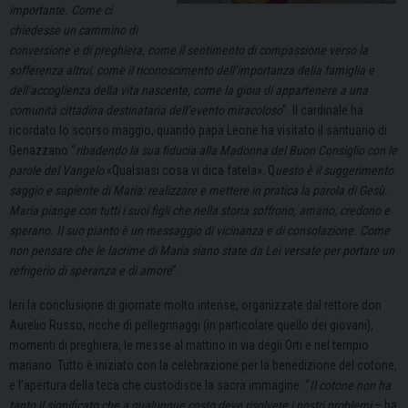
importante. Come ci
chiedesse un cammino di
conversione e di preghiera, come il sentimento di compassione verso la
sofferenza altrui, come il riconoscimento dell’importanza della famiglia e
dell’accoglienza della vita nascente, come la gioia di appartenere a una
comunità cittadina destinataria dell’evento miracoloso
”. Il cardinale ha
ricordato lo scorso maggio, quando papa Leone ha visitato il santuario di
Genazzano “
ribadendo la sua fiducia alla Madonna del Buon Consiglio con le
parole del Vangelo
«Qualsiasi cosa vi dica fatela». Q
uesto è il suggerimento
saggio e sapiente di Maria: realizzare e mettere in pratica la parola di Gesù.
Maria piange con tutti i suoi figli che nella storia soffrono, amano, credono e
sperano. Il suo pianto è un messaggio di vicinanza e di consolazione. Come
non pensare che le lacrime di Maria siano state da Lei versate per portare un
refrigerio di speranza e di amore
”.
Ieri la conclusione di giornate molto intense, organizzate dal rettore don
Aurelio Russo, ricche di pellegrinaggi (in particolare quello dei giovani),
momenti di preghiera, le messe al mattino in via degli Orti e nel tempio
mariano. Tutto è iniziato con la celebrazione per la benedizione del cotone,
e l’apertura della teca che custodisce la sacra immagine: “
Il cotone non ha
tanto il significato che a qualunque costo deve risolvere i nostri problemi
– ha