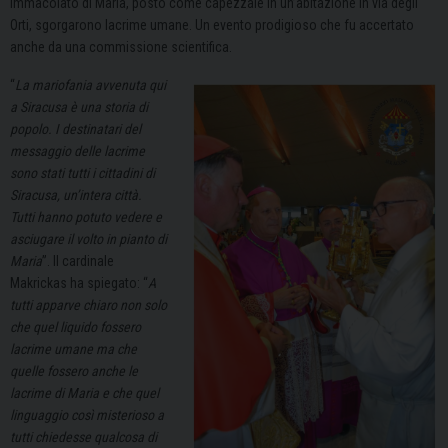
Immacolato di Maria, posto come capezzale in un’abitazione in via degli
Orti, sgorgarono lacrime umane. Un evento prodigioso che fu accertato
anche da una commissione scientifica.
“
La mariofania avvenuta qui
a Siracusa è una storia di
popolo. I destinatari del
messaggio delle lacrime
sono stati tutti i cittadini di
Siracusa, un’intera città.
Tutti hanno potuto vedere e
asciugare il volto in pianto di
Maria
”. Il cardinale
Makrickas ha spiegato: “
A
tutti apparve chiaro non solo
che quel liquido fossero
lacrime umane ma che
quelle fossero anche le
lacrime di Maria e che quel
linguaggio così misterioso a
tutti chiedesse qualcosa di