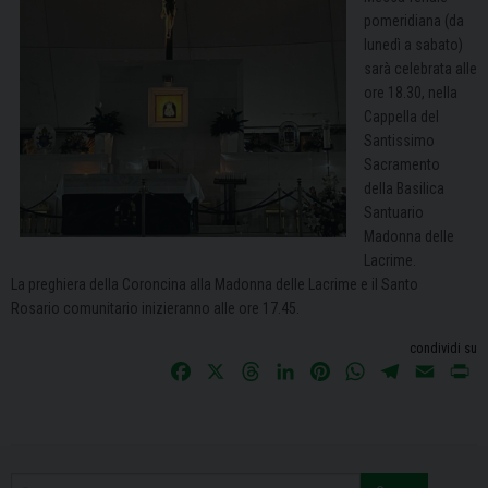
pomeridiana (da
lunedì a sabato)
sarà celebrata alle
ore 18.30, nella
Cappella del
Santissimo
Sacramento
della Basilica
Santuario
Madonna delle
Lacrime.
La preghiera della Coroncina alla Madonna delle Lacrime e il Santo
Rosario comunitario inizieranno alle ore 17.45.
condividi su
F
X
T
L
P
W
T
E
P
a
h
i
i
h
e
m
r
c
r
n
n
a
l
a
i
e
e
k
t
t
e
i
n
b
a
e
e
s
g
l
t