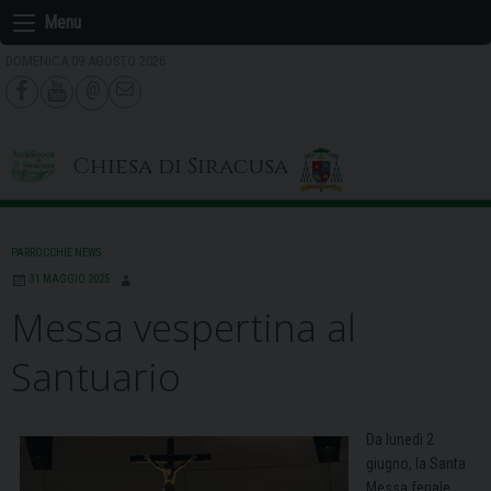
Skip
Menu
to
DOMENICA 09 AGOSTO 2026
content
Chiesa di Siracusa
PARROCCHIE NEWS
31 MAGGIO 2025
Messa vespertina al
Santuario
Da lunedì 2
giugno, la Santa
Messa feriale