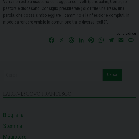
Verrà richiesto a ciascuno dei soggetti coinvolti (parrocchie, Consiglio
pastorale diocesano, Consiglio presbiterale.) di offrire una frase, una
parola, che possa simboleggiare il cammino e la riflessione compiuti, in
modo da rendere visibile la comunione tra le diverse realtà”.
condividi su
F
X
T
L
P
W
T
E
P
a
h
i
i
h
e
m
r
c
r
n
n
a
l
a
i
e
e
k
t
t
e
i
n
b
a
e
e
s
g
l
t
Cerca
o
d
d
r
A
r
o
s
I
e
p
a
k
n
s
p
m
L’ARCIVESCOVO FRANCESCO
t
Biografia
Stemma
Magistero