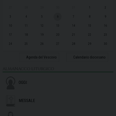
27
28
29
30
31
1
2
3
4
5
6
7
8
9
10
11
12
13
14
15
16
17
18
19
20
21
22
23
24
25
26
27
28
29
30
31
1
2
3
4
5
6
Agenda del Vescovo
Calendario diocesano
ALMANACCO LITURGICO
OGGI:
MESSALE