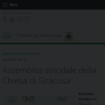
Skip
Menu
to
GIOVEDÌ 06 AGOSTO 2026
content
Chiesa di Siracusa
PRIMO PIANO
,
VESCOVO FRANCESCO
10 MARZO 2025
Assemblea sinodale della
Chiesa di Siracusa
Assemblea
sinodale
della
Chiesa di