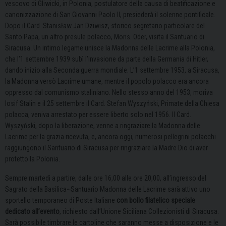
vescovo di Gliwicki, in Polonia, postulatore della causa di beatificazione e
canonizzazione di San Giovanni Paolo II, presiederà il solenne pontificale.
Dopo il Card. Stanisław Jan Dziwisz
,
storico segretario particolare del
Santo Papa, un altro presule polacco, Mons. Oder, visita il Santuario di
Siracusa.
Un intimo legame unisce la Madonna delle Lacrime alla Polonia,
che l’1 settembre 1939 subì l’invasione da parte della Germania di Hitler,
dando inizio alla Seconda guerra mondiale. L’1 settembre 1953, a Siracusa,
la Madonna versò Lacrime umane, mentre il popolo polacco era ancora
oppresso dal comunismo staliniano. Nello stesso anno del 1953, moriva
Iosif Stalin e il 25 settembre il Card. Stefan Wyszyński, Primate della Chiesa
polacca, veniva arrestato per essere liberto solo nel 1956. Il Card.
Wyszyński, dopo la liberazione, venne a ringraziare la Madonna delle
Lacrime per la grazia ricevuta, e, ancora oggi, numerosi pellegrini polacchi
raggiungono il Santuario di Siracusa per ringraziare la Madre Dio di aver
protetto la Polonia.
Sempre martedì a partire, dalle ore 16,00 alle ore 20,00, all’ingresso del
Sagrato della Basilica~Santuario Madonna delle Lacrime sarà attivo uno
sportello temporaneo di Poste Italiane
con bollo filatelico speciale
dedicato all’evento
, richiesto dall’Unione Siciliana Collezionisti di Siracusa.
Sarà possibile timbrare le cartoline che saranno messe a disposizione e le