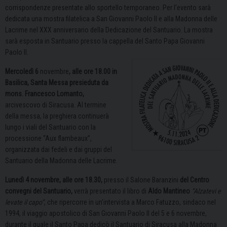
corrispondenze presentate allo sportello temporaneo.
Per l’evento sarà
dedicata una mostra filatelica a San Giovanni Paolo II e alla Madonna delle
Lacrime nel XXX anniversario della Dedicazione del Santuario.
La mostra
sarà esposta in Santuario presso la cappella del Santo Papa Giovanni
Paolo II.
Mercoledì 6
novembre
, alle ore 18.00 in
Basilica, Santa Messa presieduta da
mons. Francesco Lomanto,
arcivescovo di Siracusa. Al termine
della messa, la preghiera continuerà
lungo i viali del Santuario con la
processione “Aux flambeaux”,
organizzata dai fedeli e dai gruppi del
Santuario della Madonna delle Lacrime.
Lunedì 4 novembre, alle ore 18.30,
presso il Salone Baranzini
del Centro
convegni del Santuario,
verrà presentato il libro di
A
ldo Mantineo
“Alzatevi e
levate il capo”
, che ripercorre in un’intervista a Marco Fatuzzo, sindaco nel
1994, il viaggio apostolico di San Giovanni Paolo II del 5 e 6 novembre,
durante il quale il Santo Papa dedicò il Santuario di Siracusa alla Madonna