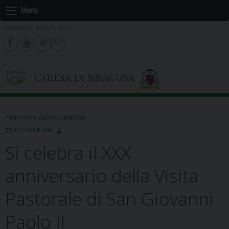
Skip
Menu
to
VENERDÌ 07 AGOSTO 2026
content
Chiesa di Siracusa
PRIMO PIANO
,
VESCOVO FRANCESCO
31 OTTOBRE 2024
Si celebra il XXX
anniversario della Visita
Pastorale di San Giovanni
Paolo II