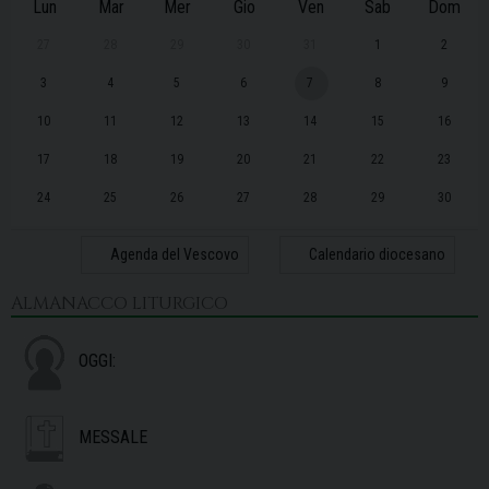
Lun
Mar
Mer
Gio
Ven
Sab
Dom
27
28
29
30
31
1
2
3
4
5
6
7
8
9
10
11
12
13
14
15
16
17
18
19
20
21
22
23
24
25
26
27
28
29
30
31
1
2
3
4
5
6
Agenda del Vescovo
Calendario diocesano
ALMANACCO LITURGICO
OGGI:
MESSALE