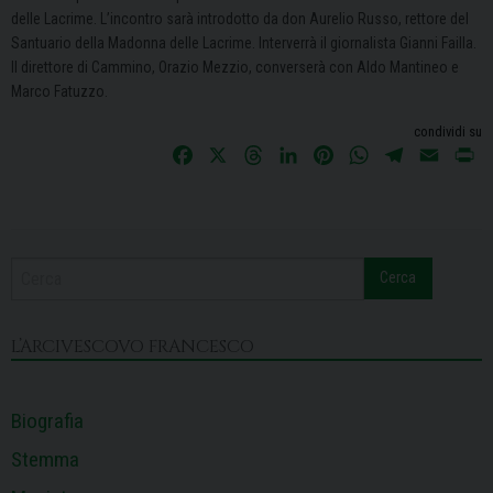
delle Lacrime. L’incontro sarà introdotto da don Aurelio Russo, rettore del
Santuario della Madonna delle Lacrime. Interverrà il giornalista Gianni Failla.
Il direttore di Cammino, Orazio Mezzio, converserà con Aldo Mantineo e
Marco Fatuzzo.
condividi su
F
X
T
L
P
W
T
E
P
a
h
i
i
h
e
m
r
c
r
n
n
a
l
a
i
e
e
k
t
t
e
i
n
b
a
e
e
s
g
l
t
Cerca
o
d
d
r
A
r
o
s
I
e
p
a
k
n
s
p
m
L’ARCIVESCOVO FRANCESCO
t
Biografia
Stemma