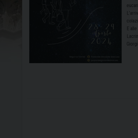
eucari
L’arri
colaz
E alle
Lacrim
Giorgi