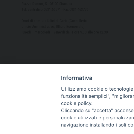
Piazza Duomo, 5 - 96100 Siracusa
Tel. centralino 0931.66571 - Fax 0931.463776
Orari di apertura Uffici di Curia (Cancelleria,
Ufficio Amministrativo, Ufficio Economato)
lunedì – mercoledì – venerdì dalle ore 9.30 alle ore 12.30
Informativa
Utilizziamo cookie o tecnologie s
funzionalità semplici", "miglior
cookie policy.
Cliccando su "accetta" acconsent
cookie utilizzati e personalizza
navigazione installando i soli co