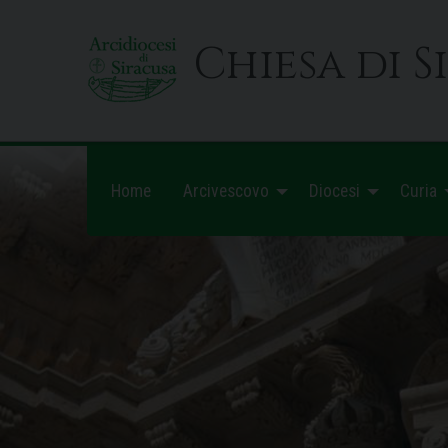
Skip
to
Chiesa di S
content
Home
Arcivescovo
Diocesi
Curia