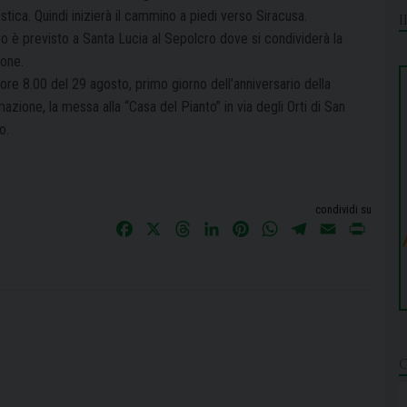
stica. Quindi inizierà il cammino a piedi verso Siracusa.
vo è previsto a Santa Lucia al Sepolcro dove si condividerà la
ione.
 ore 8.00 del 29 agosto, primo giorno dell’anniversario della
azione, la messa alla “Casa del Pianto” in via degli Orti di San
o.
condividi su
F
X
T
L
P
W
T
E
P
a
h
i
i
h
e
m
r
c
r
n
n
a
l
a
i
e
e
k
t
t
e
i
n
b
a
e
e
s
g
l
t
o
d
d
r
A
r
o
s
I
e
p
a
k
n
s
p
m
t