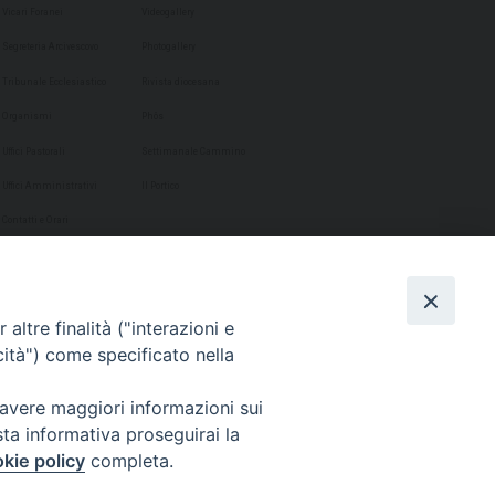
Vicari Foranei
Videogallery
Segreteria Arcivescovo
Photogallery
Tribunale Ecclesiastico
Rivista diocesana
Organismi
Phôs
Uffici Pastorali
Settimanale Cammino
Uffici Amministrativi
Il Portico
Contatti e Orari
altre finalità ("interazioni e
cità") come specificato nella
 avere maggiori informazioni sui
sta informativa proseguirai la
kie policy
completa.