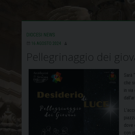
DIOCESI NEWS
16 AGOSTO 2024
Pellegrinaggio dei giov
Sarà “
che s
in via
dall’
L’acco
piazz
dove 
con gl