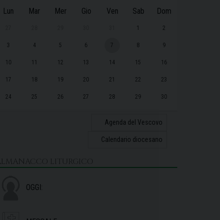
Lun
Mar
Mer
Gio
Ven
Sab
Dom
27
28
29
30
31
1
2
3
4
5
6
7
8
9
10
11
12
13
14
15
16
17
18
19
20
21
22
23
24
25
26
27
28
29
30
31
1
2
3
4
5
6
Agenda del Vescovo
Calendario diocesano
ALMANACCO LITURGICO
OGGI: