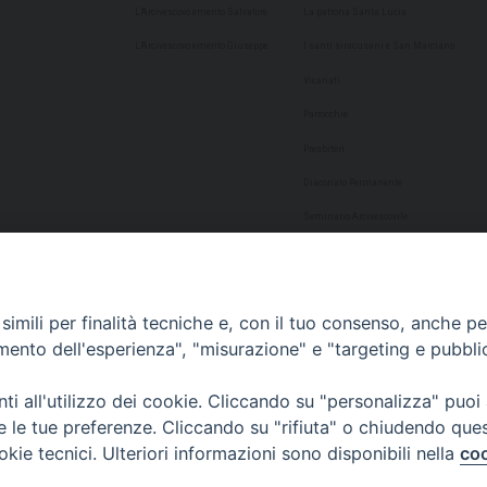
L’Arcivescovo emerito Salvatore
La patrona Santa Lucia
L’Arcivescovo emerito Giuseppe
I santi siracusani e San Marciano
Vicariati
Parrocchie
Presbiteri
Diaconato Permanente
Seminario Arcivescovile
Consulta Aggregazioni Laicali
Dati Statistici
imili per finalità tecniche e, con il tuo consenso, anche per 
Cultura
amento dell'esperienza", "misurazione" e "targeting e pubbli
Biblioteca Alagoniana
i all'utilizzo dei cookie. Cliccando su "personalizza" puoi
Archivio storico
re le tue preferenze. Cliccando su "rifiuta" o chiudendo que
Chiesa Cattedrale
okie tecnici. Ulteriori informazioni sono disponibili nella
coo
Studio Teologico San Paolo