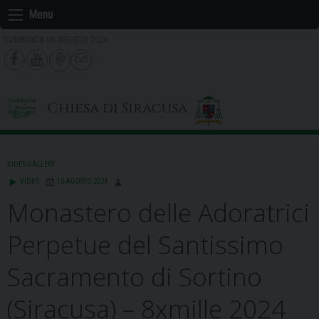
Skip
Menu
to
DOMENICA 09 AGOSTO 2026
content
Chiesa di Siracusa
VIDEOGALLERY
VIDEO
15 AGOSTO 2024
Monastero delle Adoratrici
Perpetue del Santissimo
Sacramento di Sortino
(Siracusa) – 8xmille 2024