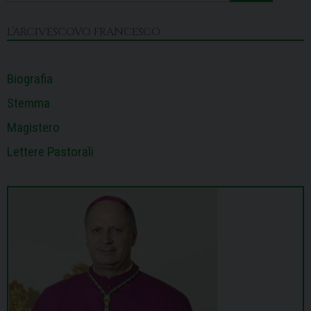
o
s
I
e
p
a
k
n
s
p
m
L’ARCIVESCOVO FRANCESCO
t
Biografia
Stemma
Magistero
Lettere Pastorali