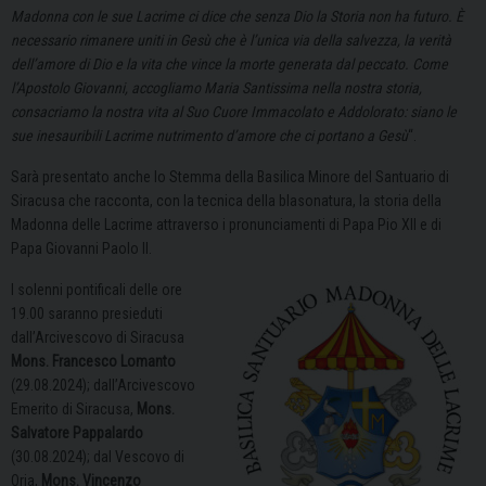
Madonna con le sue Lacrime ci dice che senza Dio la Storia non ha futuro. È
necessario rimanere uniti in Gesù che è l’unica via della salvezza, la verità
dell’amore di Dio e la vita che vince la morte generata dal peccato. Come
l’Apostolo Giovanni, accogliamo Maria Santissima nella nostra storia,
consacriamo la nostra vita al Suo Cuore Immacolato e Addolorato: siano le
sue inesauribili Lacrime nutrimento d’amore che ci portano a Gesù
“.
Sarà presentato anche lo Stemma della Basilica Minore del Santuario di
Siracusa che racconta, con la tecnica della blasonatura, la storia della
Madonna delle Lacrime attraverso i pronunciamenti di Papa Pio XII e di
Papa Giovanni Paolo II.
I solenni pontificali delle ore
19.00 saranno presieduti
dall’Arcivescovo di Siracusa
Mons. Francesco Lomanto
(29.08.2024); dall’Arcivescovo
Emerito di Siracusa,
Mons.
Salvatore Pappalardo
(30.08.2024); dal Vescovo di
Oria,
Mons. Vincenzo