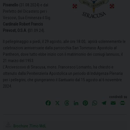
Pisanello
(31.08.2024) e dal
Prefetto del Dicastero per i
Vescovi, Sua Eminenza il Sig.
Cardinale Robert Francis
Prevost, O.S.A.
(
01.09.24).
Il pellegrinaggio a piedi, il 29 agosto, alle ore 18.00, aprirà solennemente le
celebrazioni anniversarie dalla parrocchia San Tommaso Apostolo al
Pantheon, dove tutto ebbe inizio con il matrimonio dei coniugi Iannuso, il
21 marzo del 1953.
L’Arcivescovo di Siracusa, mons. Francesco Lomanto, ha chiesto e
ottenuto dalla Penitenzieria Apostolica un periodo di Indulgenza Plenaria
per i pellegrini, che giungeranno il Santuario dal 15 agosto al 6 novembre
2024.
condividi su
F
X
T
L
P
W
T
E
P
a
h
i
i
h
e
m
r
c
r
n
n
a
l
a
i
e
e
k
t
t
e
i
n
Brochure 71mo MdL