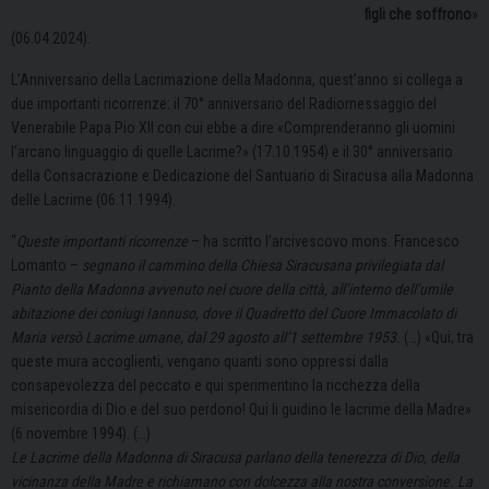
figli che soffrono
»
(06.04.2024).
L’Anniversario della Lacrimazione della Madonna, quest’anno si collega a
due importanti ricorrenze: il 70° anniversario del Radiomessaggio del
Venerabile Papa Pio XII con cui ebbe a dire «Comprenderanno gli uomini
l’arcano linguaggio di quelle Lacrime?» (17.10.1954) e il 30° anniversario
della Consacrazione e Dedicazione del Santuario di Siracusa alla Madonna
delle Lacrime (06.11.1994).
“
Queste importanti ricorrenze
– ha scritto l’arcivescovo mons. Francesco
Lomanto –
segnano il cammino della Chiesa Siracusana privilegiata dal
Pianto della Madonna avvenuto nel cuore della città, all’interno dell’umile
abitazione dei coniugi Iannuso, dove il Quadretto del Cuore Immacolato di
Maria versò Lacrime umane, dal 29 agosto all’1 settembre 1953.
(…) «Qui, tra
queste mura accoglienti, vengano quanti sono oppressi dalla
consapevolezza del peccato e qui sperimentino la ricchezza della
misericordia di Dio e del suo perdono! Qui li guidino le lacrime della Madre»
(6 novembre 1994). (…)
Le Lacrime della Madonna di Siracusa parlano della tenerezza di Dio, della
vicinanza della Madre e richiamano con dolcezza alla nostra conversione. La