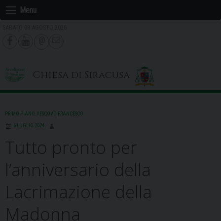
Skip
Menu
to
SABATO 08 AGOSTO 2026
content
Chiesa di Siracusa
PRIMO PIANO
,
VESCOVO FRANCESCO
6 LUGLIO 2024
Tutto pronto per
l’anniversario della
Lacrimazione della
Madonna