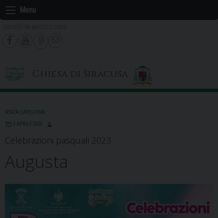
Skip
Menu
to
GIOVEDÌ 06 AGOSTO 2026
content
Chiesa di Siracusa
SENZA CATEGORIA
3 APRILE 2023
Celebrazioni pasquali 2023
Augusta