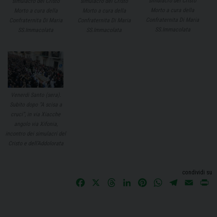
simulacro del Cristo
simulacro del Cristo
simulacro del Cristo
Morto a cura della
Morto a cura della
Morto a cura della
Confraternita Di Maria
Confraternita Di Maria
Confraternita Di Maria
SS.Immacolata
SS.Immacolata
SS.Immacolata
Venerdi Santo (sera).
Subito dopo “A scisa a
cruci”, in via Xiacche
angolo via Xifonia,
incontro dei simulacri del
Cristo e dell’Addolorata
condividi su
F
X
T
L
P
W
T
E
P
a
h
i
i
h
e
m
r
c
r
n
n
a
l
a
i