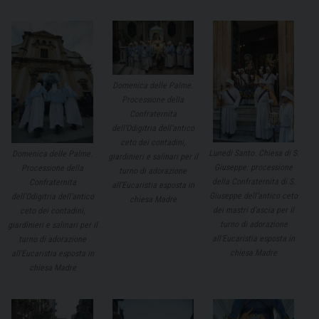
Domenica delle Palme.
Processione della
Confraternita
dell’Odigitria dell’antico
ceto dei contadini,
Lunedi Santo. Chiesa di S.
Domenica delle Palme.
giardinieri e salinari per il
Giuseppe: processione
Processione della
turno di adorazione
della Confraternita di S.
Confraternita
all’Eucaristia esposta in
Giuseppe dell’antico ceto
dell’Odigitria dell’antico
chiesa Madre
dei mastri d’ascia per il
ceto dei contadini,
turno di adorazione
giardinieri e salinari per il
all’Eucaristia esposta in
turno di adorazione
chiesa Madre
all’Eucaristia esposta in
chiesa Madre