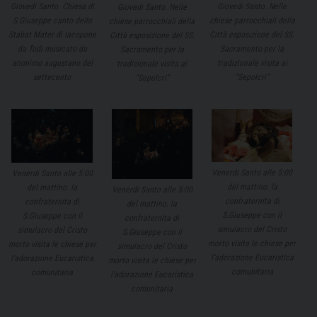
Giovedi Santo. Chiesa di
Giovedi Santo. Nelle
Giovedi Santo. Nelle
S.Giuseppe canto dello
chiese parrocchiali della
chiese parrocchiali della
Stabat Mater di Iacopone
Città esposizione del SS.
Città esposizione del SS.
da Todi musicato da
Sacramento per la
Sacramento per la
anonimo augustano del
tradizionale visita ai
tradizionale visita ai
settecento
“Sepolcri”
“Sepolcri”
Venerdi Santo alle 5:00
Venerdi Santo alle 5:00
del mattino. la
del mattino. la
Venerdi Santo alle 5:00
confraternita di
confraternita di
del mattino. la
S.Giuseppe con il
S.Giuseppe con il
confraternita di
simulacro del Cristo
simulacro del Cristo
S.Giuseppe con il
morto visita le chiese per
morto visita le chiese per
simulacro del Cristo
l’adorazione Eucaristica
l’adorazione Eucaristica
morto visita le chiese per
comunitaria
comunitaria
l’adorazione Eucaristica
comunitaria