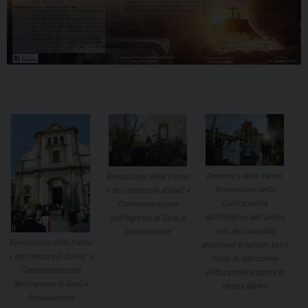
Domenica delle Palme.
Benedizione delle Palme
Processione della
e dei ramoscelli d’ulivo” e
Confraternita
Commemorazione
dell’Odigitria dell’antico
dell’ingresso di Gesù a
ceto dei contadini,
Gerusalemme
Benedizione delle Palme
giardinieri e salinari per il
e dei ramoscelli d’ulivo” e
turno di adorazione
Commemorazione
all’Eucaristia esposta in
dell’ingresso di Gesù a
chiesa Madre
Gerusalemme