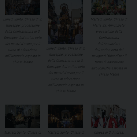
Martedi Santo. Chiesa di
Lunedi Santo. Chiesa di S.
Maria SS. Annunziata:
Giuseppe: processione
processione della
della Confraternita di S.
Confraternita
Giuseppe dell’antico ceto
dell’Annunziata
dei mastri d’ascia per il
Lunedi Santo. Chiesa di S.
dell’antico ceto dei
turno di adorazione
Giuseppe: processione
naviganti “fuluari”per il
all’Eucaristia esposta in
della Confraternita di S.
turno di adorazione
chiesa Madre
Giuseppe dell’antico ceto
all’Eucaristia esposta in
dei mastri d’ascia per il
chiesa Madre
turno di adorazione
all’Eucaristia esposta in
chiesa Madre
Martedi Santo. Chiesa di
Martedi Santo. Chiesa di
Chiesa di S. Andrea: