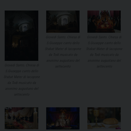
Giovedi Santo. Chiesa di
Giovedi Santo. Chiesa di
S.Giuseppe canto dello
S.Giuseppe canto dello
Stabat Mater di Iacopone
Stabat Mater di Iacopone
da Todi musicato da
da Todi musicato da
anonimo augustano del
anonimo augustano del
Giovedi Santo. Chiesa di
settecento
settecento
S.Giuseppe canto dello
Stabat Mater di Iacopone
da Todi musicato da
anonimo augustano del
settecento