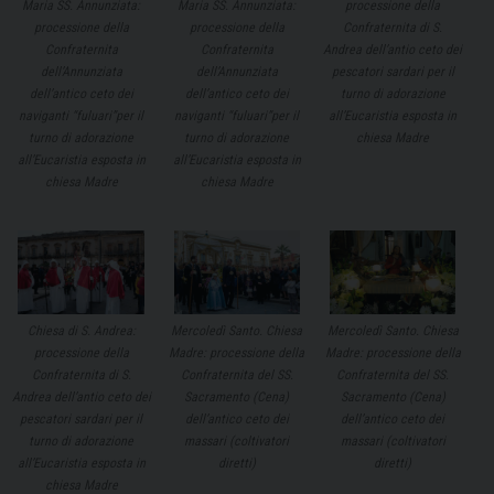
Maria SS. Annunziata:
Maria SS. Annunziata:
processione della
processione della
processione della
Confraternita di S.
Confraternita
Confraternita
Andrea dell’antio ceto dei
dell’Annunziata
dell’Annunziata
pescatori sardari per il
dell’antico ceto dei
dell’antico ceto dei
turno di adorazione
naviganti “fuluari”per il
naviganti “fuluari”per il
all’Eucaristia esposta in
turno di adorazione
turno di adorazione
chiesa Madre
all’Eucaristia esposta in
all’Eucaristia esposta in
chiesa Madre
chiesa Madre
Mercoledì Santo. Chiesa
Chiesa di S. Andrea:
Mercoledì Santo. Chiesa
Madre: processione della
processione della
Madre: processione della
Confraternita del SS.
Confraternita di S.
Confraternita del SS.
Sacramento (Cena)
Andrea dell’antio ceto dei
Sacramento (Cena)
dell’antico ceto dei
pescatori sardari per il
dell’antico ceto dei
massari (coltivatori
turno di adorazione
massari (coltivatori
diretti)
all’Eucaristia esposta in
diretti)
chiesa Madre