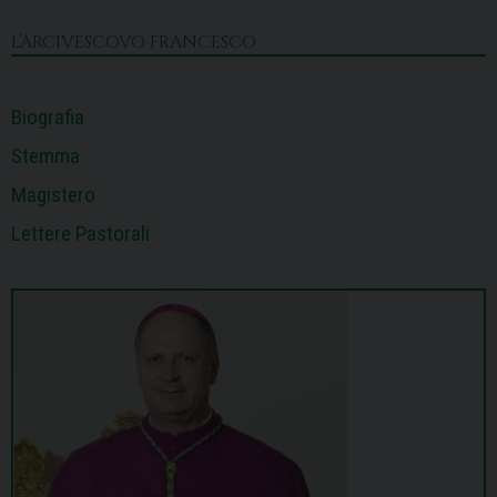
o
s
I
e
p
a
k
n
s
p
m
L’ARCIVESCOVO FRANCESCO
t
Biografia
Stemma
Magistero
Lettere Pastorali