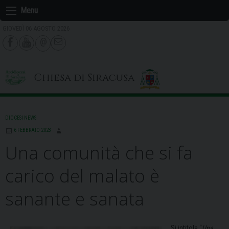
Skip
Menu
to
GIOVEDÌ 06 AGOSTO 2026
content
Chiesa di Siracusa
DIOCESI NEWS
6 FEBBRAIO 2023
Una comunità che si fa
carico del malato è
sanante e sanata
Si intitola “
Una