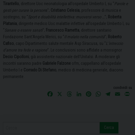
Tirantello
, direttore Uoc neonatologia all’ospedale Umberto I, su “
Parole e
gesti per curare la person
a”;
Cristiano Celesia
, professore di musica e
sostegno, su “
Sport e disabilità intellettiva: muoversi verso …
”;
Roberta
Platania
, dirigente medico Uoc malattie infettive all’ospedale Umberto I, su
“
Sanare o essere sanati
”;
Francesco Rametta
, direttore sanitario
Fondazione Sant’Angela Merici, su “
Il malato nella comunità
”;
Roberto
Cafiso
, capo Dipartimento salute mentale Asp Siracusa, su “
L’intreccio
d’amore tra fede e ragione
”. Le conclusioni sono affidate a monsignor
Decio Cipolloni
, già assistente nazionale dell’Unitalsi. A moderare gli
incontri saranno padre
Gabriele Falzone
ofm, cappellano all’ospedale
Umberto I e
Corrado Di Stefano
, medico di medicina generale, diacono
permanente.
condividi su
F
X
T
L
P
W
T
E
P
a
h
i
i
h
e
m
r
c
r
n
n
a
l
a
i
e
e
k
t
t
e
i
n
b
a
e
e
s
g
l
t
Cerca
o
d
d
r
A
r