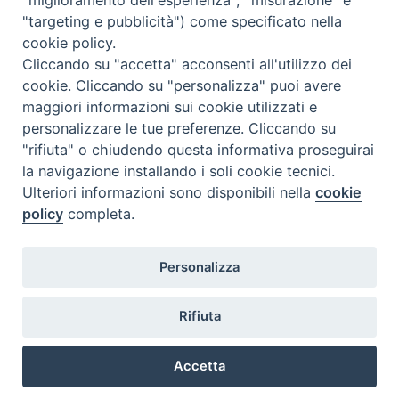
"targeting e pubblicità") come specificato nella
cookie policy.
Cliccando su "accetta" acconsenti all'utilizzo dei
cookie. Cliccando su "personalizza" puoi avere
maggiori informazioni sui cookie utilizzati e
personalizzare le tue preferenze. Cliccando su
"rifiuta" o chiudendo questa informativa proseguirai
la navigazione installando i soli cookie tecnici.
Ulteriori informazioni sono disponibili nella
cookie
policy
completa.
Personalizza
Piazza Duomo, 5 - 96100 Siracusa
Tel. centralino 0931.66571 - Fax 0931.463776
Rifiuta
Orari di apertura Uffici di Curia (Cancelleria,
Ufficio Amministrativo, Ufficio Economato)
Accetta
lunedì – mercoledì – venerdì dalle ore 9.30 alle ore 12.30