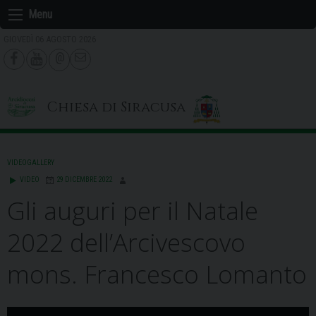
Skip
Menu
to
GIOVEDÌ 06 AGOSTO 2026
content
Chiesa di Siracusa
VIDEOGALLERY
VIDEO
29 DICEMBRE 2022
Gli auguri per il Natale
2022 dell’Arcivescovo
mons. Francesco Lomanto