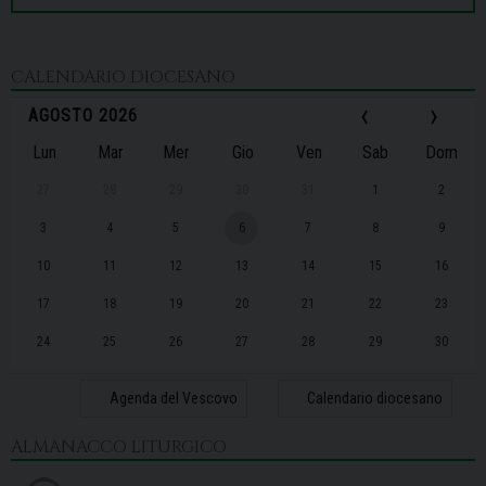
CALENDARIO DIOCESANO
‹
›
AGOSTO 2026
Lun
Mar
Mer
Gio
Ven
Sab
Dom
27
28
29
30
31
1
2
3
4
5
6
7
8
9
10
11
12
13
14
15
16
17
18
19
20
21
22
23
24
25
26
27
28
29
30
31
1
2
3
4
5
6
Agenda del Vescovo
Calendario diocesano
ALMANACCO LITURGICO