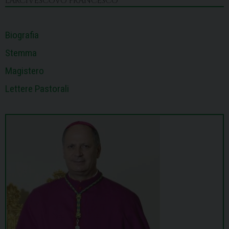
L’ARCIVESCOVO FRANCESCO
t
Biografia
Stemma
Magistero
Lettere Pastorali