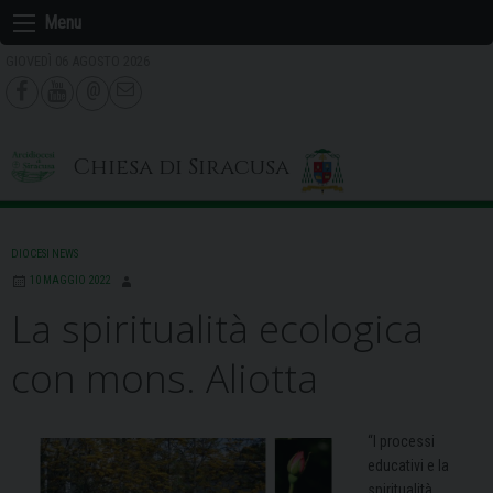
Skip
Menu
to
GIOVEDÌ 06 AGOSTO 2026
content
Chiesa di Siracusa
DIOCESI NEWS
10 MAGGIO 2022
La spiritualità ecologica
con mons. Aliotta
“I processi
educativi e la
spiritualità