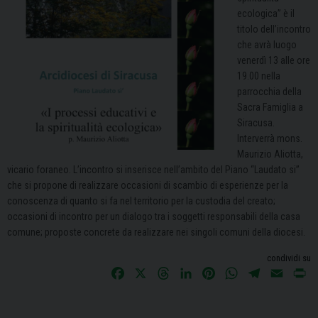
ecologica” è il
titolo dell’incontro
che avrà luogo
venerdì 13 alle ore
19.00 nella
parrocchia della
Sacra Famiglia a
Siracusa.
Interverrà mons.
Maurizio Aliotta,
vicario foraneo. L’incontro si inserisce nell’ambito del Piano “Laudato si”
che si propone di realizzare occasioni di scambio di esperienze per la
conoscenza di quanto si fa nel territorio per la custodia del creato;
occasioni di incontro per un dialogo tra i soggetti responsabili della casa
comune; proposte concrete da realizzare nei singoli comuni della diocesi.
condividi su
F
X
T
L
P
W
T
E
P
a
h
i
i
h
e
m
r
c
r
n
n
a
l
a
i