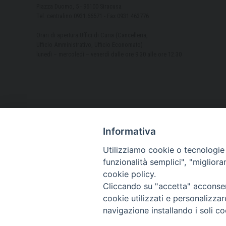
Piazza Duomo, 5 - 96100 Siracusa
Tel. centralino 0931.66571 - Fax 0931.463776
Orari di apertura Uffici di Curia (Cancelleria,
Ufficio Amministrativo, Ufficio Economato)
lunedì – mercoledì – venerdì dalle ore 9.30 alle ore 12.30
Informativa
Utilizziamo cookie o tecnologie s
funzionalità semplici", "miglior
cookie policy.
Cliccando su "accetta" acconsent
cookie utilizzati e personalizza
navigazione installando i soli co