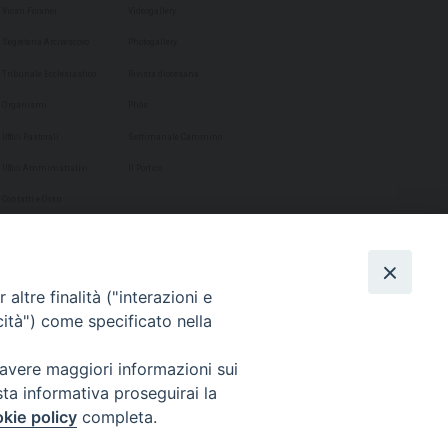
Vicari Foranei
Videogallery
Segreteria Arcivescovo
Photogallery
Tribunale Ecclesiastico
Rivista diocesana
Organismi
Phôs
Uffici Pastorali
Settimanale Cammino
Uffici Amministrativi
Il Portico
Contatti e Orari
altre finalità ("interazioni e
cità") come specificato nella
 avere maggiori informazioni sui
sta informativa proseguirai la
kie policy
completa.