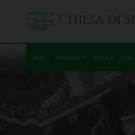
Skip
to
Chiesa di S
content
Home
Arcivescovo
Diocesi
Curia