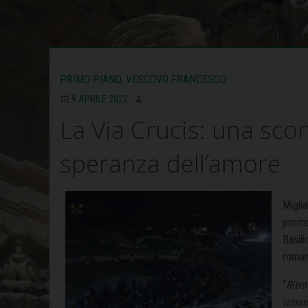
PRIMO PIANO
,
VESCOVO FRANCESCO
9 APRILE 2022
La Via Crucis: una scon
speranza dell’amore
Miglia
promo
Basil
roman
“
Ritro
riman