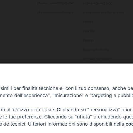
L’Arcivescovo emerito Salvatore
La patrona Santa Lucia
L’Arcivescovo emerito Giuseppe
I santi siracusani e San Marciano
Vicariati
Parrocchie
Presbiteri
Diaconato Permanente
Seminario Arcivescovile
Consulta Aggregazioni Laicali
Dati Statistici
imili per finalità tecniche e, con il tuo consenso, anche per 
Cultura
amento dell'esperienza", "misurazione" e "targeting e pubbli
Biblioteca Alagoniana
i all'utilizzo dei cookie. Cliccando su "personalizza" puoi
Archivio storico
re le tue preferenze. Cliccando su "rifiuta" o chiudendo que
Chiesa Cattedrale
okie tecnici. Ulteriori informazioni sono disponibili nella
coo
Studio Teologico San Paolo