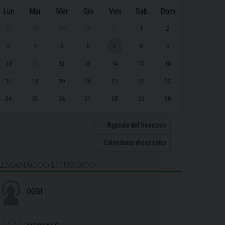
Lun
Mar
Mer
Gio
Ven
Sab
Dom
27
28
29
30
31
1
2
3
4
5
6
7
8
9
10
11
12
13
14
15
16
17
18
19
20
21
22
23
24
25
26
27
28
29
30
31
1
2
3
4
5
6
Agenda del Vescovo
Calendario diocesano
ALMANACCO LITURGICO
OGGI: