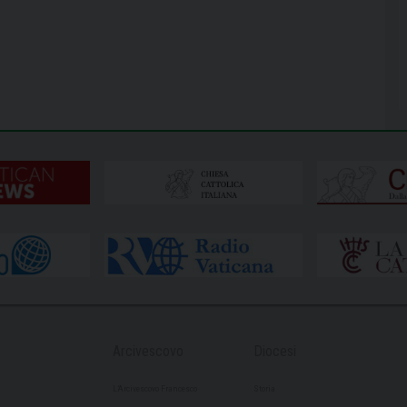
Arcivescovo
Diocesi
L’Arcivescovo Francesco
Storia