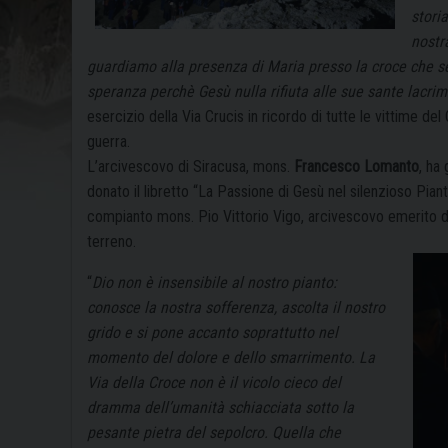
stori
nostr
guardiamo alla presenza di Maria presso la croce che se
speranza perchè Gesù nulla rifiuta alle sue sante lacri
esercizio della Via Crucis in ricordo di tutte le vittime de
guerra.
L’arcivescovo di Siracusa, mons.
Francesco Lomanto
, ha
donato il libretto “La Passione di Gesù nel silenzioso Piant
compianto mons. Pio Vittorio Vigo, arcivescovo emerito di
terreno.
“
Dio non è insensibile al nostro pianto:
conosce la nostra sofferenza, ascolta il nostro
grido e si pone accanto soprattutto nel
momento del dolore e dello smarrimento. La
Via della Croce non è il vicolo cieco del
dramma dell’umanità schiacciata sotto la
pesante pietra del sepolcro. Quella che