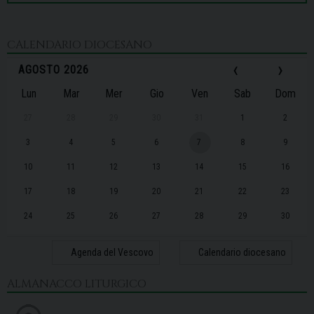
CALENDARIO DIOCESANO
‹
›
AGOSTO 2026
Lun
Mar
Mer
Gio
Ven
Sab
Dom
27
28
29
30
31
1
2
3
4
5
6
7
8
9
10
11
12
13
14
15
16
17
18
19
20
21
22
23
24
25
26
27
28
29
30
31
1
2
3
4
5
6
Agenda del Vescovo
Calendario diocesano
ALMANACCO LITURGICO