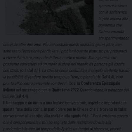
speranze insieme
con le sofferenze,
legate ancora alla
pandemia che
l’intera umanità
sta sperimentando
ormai da oltre due anni. Per noi cristiani questi quaranta giorni, però, non
sono tanto l’occasione per rilevare i problemi quanto piuttosto per prepararci
a vivere il mistero pasquale di Gesù, morto e risorto. Sono giorni in cui
possiamo convertirci ad un modo di stare nel mondo da persone già risorte
con Cristo
(cfr. Col 3,1).
La Chiesa come comunità e il singolo credente hanno
la possibilità di rendere questo tempo un “tempo pieno”
(cfr. Gal 4,4),
cioè
pronto all’incontro personale con Gesù
“. Così la
Conferenza Episcopale
Italiana
nel messaggio per la
Quaresima 2022
Quando venne la pienezza del
tempo
(Gal 4,4).
Il Messaggio è un invito a una triplice conversione, urgente e importante in
questa fase della storia, in particolare per le Chiese che si trovano in Italia:
conversione all’ascolto, alla realtà e alla spiritualità. “
Per il cristiano questo
non è semplicemente il tempo segnato dalle restrizioni dovute alla
pandemia: è invece un tempo dello Spirito, un tempo di pienezza, perché