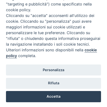
"targeting e pubblicità") come specificato nella
cookie policy.
Cliccando su "accetta" acconsenti all'utilizzo dei
cookie. Cliccando su "personalizza" puoi avere
maggiori informazioni sui cookie utilizzati e
personalizzare le tue preferenze. Cliccando su
"rifiuta" o chiudendo questa informativa proseguirai
la navigazione installando i soli cookie tecnici.
Ulteriori informazioni sono disponibili nella
cookie
policy
completa.
Personalizza
Piazza Duomo, 5 - 96100 Siracusa
Tel. centralino 0931.66571 - Fax 0931.463776
Rifiuta
Orari di apertura Uffici di Curia (Cancelleria,
Ufficio Amministrativo, Ufficio Economato)
Accetta
lunedì – mercoledì – venerdì dalle ore 9.30 alle ore 12.30
Preferenze Cookie