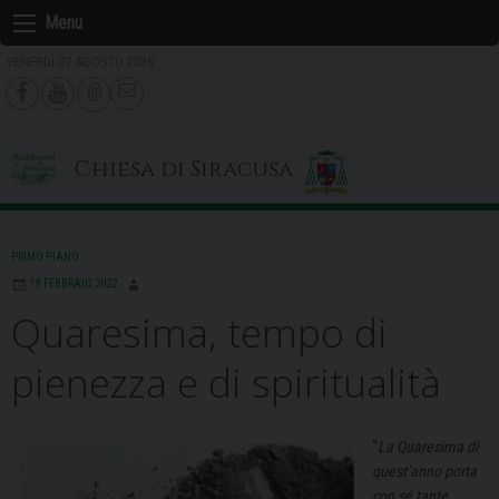
Skip
Menu
to
VENERDÌ 07 AGOSTO 2026
content
Chiesa di Siracusa
PRIMO PIANO
19 FEBBRAIO 2022
Quaresima, tempo di
pienezza e di spiritualità
“
La Quaresima di
quest’anno porta
con sé tante