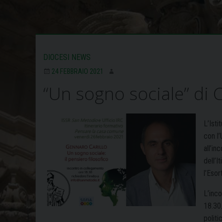
DIOCESI NEWS
24 FEBBRAIO 2021
“Un sogno sociale” di 
L’Ist
con l
all’in
dell’I
l’Eso
L’inco
18.30.
politi