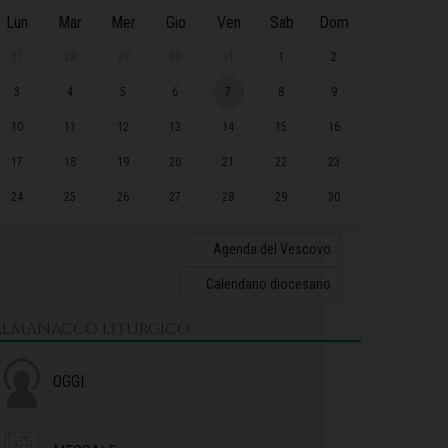
Lun
Mar
Mer
Gio
Ven
Sab
Dom
27
28
29
30
31
1
2
3
4
5
6
7
8
9
10
11
12
13
14
15
16
17
18
19
20
21
22
23
24
25
26
27
28
29
30
31
1
2
3
4
5
6
Agenda del Vescovo
Calendario diocesano
ALMANACCO LITURGICO
OGGI: