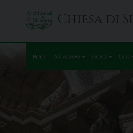
Skip
to
Chiesa di S
content
Home
Arcivescovo
Diocesi
Curia