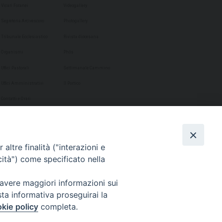
Vicari Foranei
Videogallery
Segreteria Arcivescovo
Photogallery
Tribunale Ecclesiastico
Rivista diocesana
Organismi
Phôs
Uffici Pastorali
Settimanale Cammino
Uffici Amministrativi
Il Portico
Contatti e Orari
altre finalità ("interazioni e
cità") come specificato nella
 avere maggiori informazioni sui
sta informativa proseguirai la
kie policy
completa.