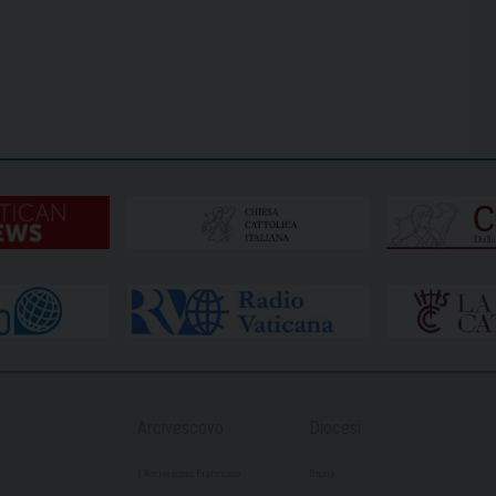
Arcivescovo
Diocesi
L’Arcivescovo Francesco
Storia