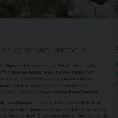
Carillo al San Metodio
B
ituto Superiore di Scienze Religiose
San Metodio
in collaborazione
’Ufficio Diocesano Insegnamento Religione Cattolica invita
contro su
Un sogno sociale: il pensiero filosofico
nell’ambito
M
tinerario formativo
Pensare la casa comune
attraverso
L
rtazione post-sinodale
Querida Amazonia
di papa Francesco.
ntro, in collegamento a distanza, avrà luogo venerdì 26 alle ore
 Interverrà il prof. Gennaro Carillo, docente di Storia del pensiero
co, Università di Napoli
.
E’ possibile richiedere il
link
d’accesso alla