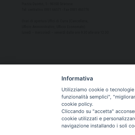
Piazza Duomo, 5 - 96100 Siracusa
Tel. centralino 0931.66571 - Fax 0931.463776
Orari di apertura Uffici di Curia (Cancelleria,
Ufficio Amministrativo, Ufficio Economato)
lunedì – mercoledì – venerdì dalle ore 9.30 alle ore 12.30
Informativa
Utilizziamo cookie o tecnologie s
funzionalità semplici", "miglior
cookie policy.
Cliccando su "accetta" acconsent
cookie utilizzati e personalizza
navigazione installando i soli co