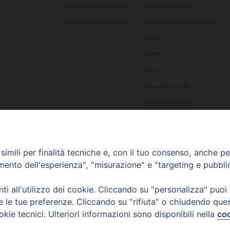
L’Arcivescovo emerito Salvatore
La patrona Santa Lucia
L’Arcivescovo emerito Giuseppe
I santi siracusani e San Marciano
Vicariati
Parrocchie
Presbiteri
Diaconato Permanente
Seminario Arcivescovile
Consulta Aggregazioni Laicali
Dati Statistici
imili per finalità tecniche e, con il tuo consenso, anche per 
Cultura
amento dell'esperienza", "misurazione" e "targeting e pubbli
Biblioteca Alagoniana
i all'utilizzo dei cookie. Cliccando su "personalizza" puoi
Archivio storico
re le tue preferenze. Cliccando su "rifiuta" o chiudendo que
Chiesa Cattedrale
okie tecnici. Ulteriori informazioni sono disponibili nella
coo
Studio Teologico San Paolo