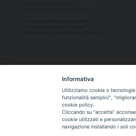
Piazza Duomo, 5 - 96100 Siracusa
Tel. centralino 0931.66571 - Fax 0931.463776
Orari di apertura Uffici di Curia (Cancelleria,
Ufficio Amministrativo, Ufficio Economato)
lunedì – mercoledì – venerdì dalle ore 9.30 alle ore 12.30
Informativa
Utilizziamo cookie o tecnologie s
funzionalità semplici", "miglior
cookie policy.
Cliccando su "accetta" acconsent
cookie utilizzati e personalizza
navigazione installando i soli co