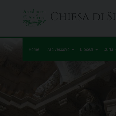
Skip
to
Chiesa di S
content
Home
Arcivescovo
Diocesi
Curia