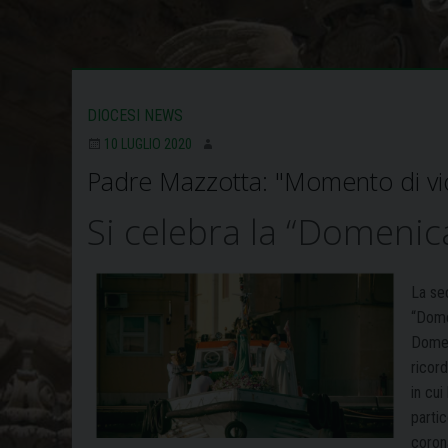
DIOCESI NEWS
10 LUGLIO 2020
Padre Mazzotta: "Momento di vic
Si celebra la “Domenic
La se
“Dome
Domen
ricor
in cui
parti
coron