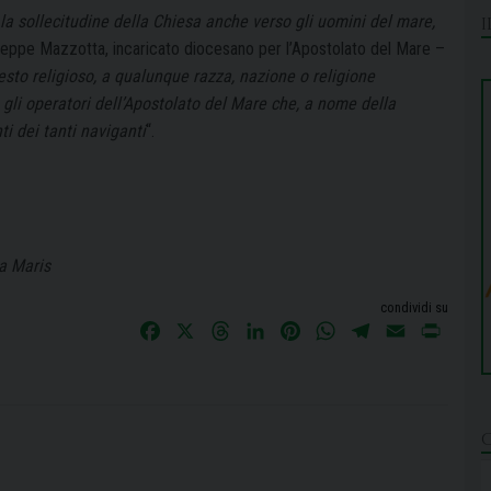
la sollecitudine della Chiesa anche verso gli uomini del mare,
eppe Mazzotta, incaricato diocesano per l’Apostolato del Mare –
testo religioso, a qualunque razza, nazione o religione
gli operatori dell’Apostolato del Mare che, a nome della
i dei tanti naviganti
“.
la Maris
condividi su
F
X
T
L
P
W
T
E
P
a
h
i
i
h
e
m
r
c
r
n
n
a
l
a
i
e
e
k
t
t
e
i
n
b
a
e
e
s
g
l
t
o
d
d
r
A
r
o
s
I
e
p
a