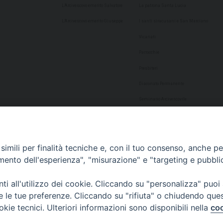
L’Arcivescovo emerito Salvatore
La patrona Santa Lucia
L’Arcivescovo emerito Giuseppe
I santi siracusani e San Marciano
Vicariati
Parrocchie
Presbiteri
Diaconato Permanente
Seminario Arcivescovile
Consulta Aggregazioni Laicali
Dati Statistici
imili per finalità tecniche e, con il tuo consenso, anche per 
Cultura
amento dell'esperienza", "misurazione" e "targeting e pubbli
Biblioteca Alagoniana
i all'utilizzo dei cookie. Cliccando su "personalizza" puoi
Archivio storico
re le tue preferenze. Cliccando su "rifiuta" o chiudendo que
Chiesa Cattedrale
okie tecnici. Ulteriori informazioni sono disponibili nella
coo
Studio Teologico San Paolo