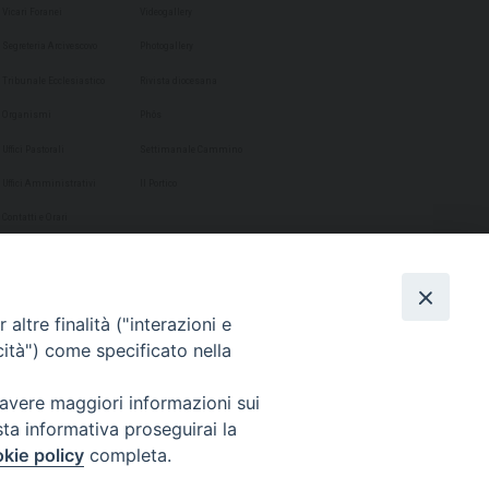
Vicari Foranei
Videogallery
Segreteria Arcivescovo
Photogallery
Tribunale Ecclesiastico
Rivista diocesana
Organismi
Phôs
Uffici Pastorali
Settimanale Cammino
Uffici Amministrativi
Il Portico
Contatti e Orari
altre finalità ("interazioni e
cità") come specificato nella
 avere maggiori informazioni sui
sta informativa proseguirai la
kie policy
completa.