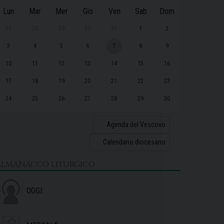
Lun
Mar
Mer
Gio
Ven
Sab
Dom
27
28
29
30
31
1
2
3
4
5
6
7
8
9
10
11
12
13
14
15
16
17
18
19
20
21
22
23
24
25
26
27
28
29
30
31
1
2
3
4
5
6
Agenda del Vescovo
Calendario diocesano
ALMANACCO LITURGICO
OGGI: