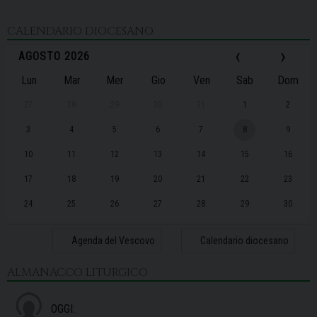
CALENDARIO DIOCESANO
‹
›
AGOSTO 2026
Lun
Mar
Mer
Gio
Ven
Sab
Dom
27
28
29
30
31
1
2
3
4
5
6
7
8
9
10
11
12
13
14
15
16
17
18
19
20
21
22
23
24
25
26
27
28
29
30
31
1
2
3
4
5
6
Agenda del Vescovo
Calendario diocesano
ALMANACCO LITURGICO
OGGI: