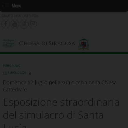
Skip
Menu
to
SABATO 08 AGOSTO 2026
content
Chiesa di Siracusa
PRIMO PIANO
9 LUGLIO 2020
Domenica 12 luglio nella sua nicchia nella Chiesa
Cattedrale
Esposizione straordinaria
del simulacro di Santa
Lucia