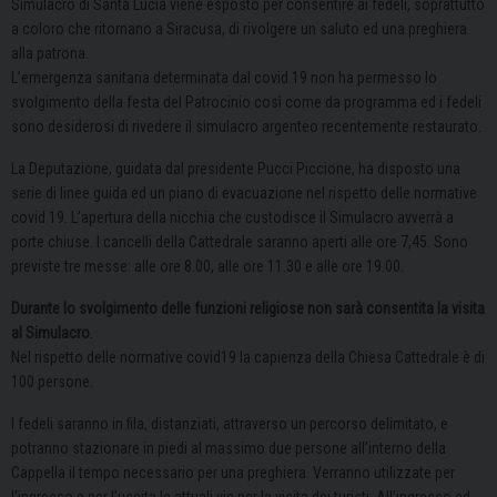
Simulacro di Santa Lucia viene esposto per consentire ai fedeli, soprattutto
a coloro che ritornano a Siracusa, di rivolgere un saluto ed una preghiera
alla patrona.
L’emergenza sanitaria determinata dal covid 19 non ha permesso lo
svolgimento della festa del Patrocinio così come da programma ed i fedeli
sono desiderosi di rivedere il simulacro argenteo recentemente restaurato.
La Deputazione, guidata dal presidente Pucci Piccione, ha disposto una
serie di linee guida ed un piano di evacuazione nel rispetto delle normative
covid 19. L’apertura della nicchia che custodisce il Simulacro avverrà a
porte chiuse. I cancelli della Cattedrale saranno aperti alle ore 7,45. Sono
previste tre messe: alle ore 8.00, alle ore 11.30 e alle ore 19.00.
Durante lo svolgimento delle funzioni religiose non sarà consentita la visita
al Simulacro
.
Nel rispetto delle normative covid19 la capienza della Chiesa Cattedrale è di
100 persone.
I fedeli saranno in fila, distanziati, attraverso un percorso delimitato, e
potranno stazionare in piedi al massimo due persone all’interno della
Cappella il tempo necessario per una preghiera. Verranno utilizzate per