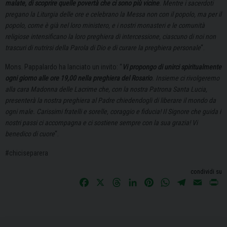
malate, di scoprire quelle povertà che ci sono più vicine
.
Mentre i sacerdoti
pregano la Liturgia delle ore e celebrano la Messa non con il popolo, ma per il
popolo, come è già nel loro ministero, e i nostri monasteri e le comunità
religiose intensificano la loro preghiera di intercessione, ciascuno di noi non
trascuri di nutrirsi della Parola di Dio e di curare la preghiera personale
“.
Mons. Pappalardo ha lanciato un invito: “
Vi propongo di unirci spiritualmente
ogni giorno alle ore 19,00 nella preghiera del Rosario
. Insieme ci rivolgeremo
alla cara Madonna delle Lacrime che, con la nostra Patrona Santa Lucia,
presenterà la nostra preghiera al Padre chiedendogli di liberare il mondo da
ogni male.
Carissimi fratelli e sorelle, coraggio e fiducia! Il Signore che guida i
nostri passi ci accompagna e ci sostiene sempre con la sua grazia! Vi
benedico di cuore
“.
#chiciseparera
condividi su
F
X
T
L
P
W
T
E
P
a
h
i
i
h
e
m
r
c
r
n
n
a
l
a
i
e
e
k
t
t
e
i
n