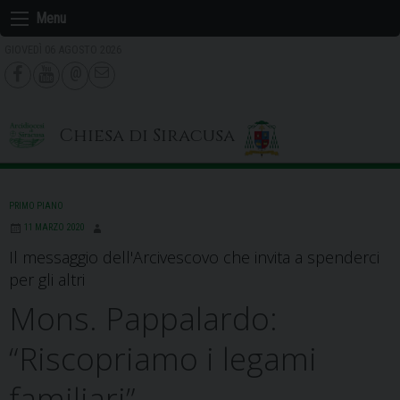
Skip
Menu
to
GIOVEDÌ 06 AGOSTO 2026
content
Chiesa di Siracusa
PRIMO PIANO
11 MARZO 2020
Il messaggio dell'Arcivescovo che invita a spenderci
per gli altri
Mons. Pappalardo:
“Riscopriamo i legami
familiari”