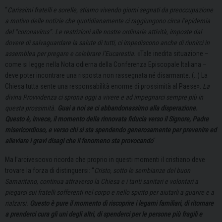
“
Carissimi fratelli e sorelle, stiamo vivendo giorni segnati da preoccupazione
a motivo delle notizie che quotidianamente ci raggiungono circa l’epidemia
del “coronavirus”. Le restrizioni alle nostre ordinarie attività, imposte dal
dovere di salvaguardare la salute di tutti, ci impediscono anche di riunirci in
assemblea per pregare e celebrare l’Eucarestia.
«Tale inedita situazione –
come si legge nella Nota odierna della Conferenza Episcopale Italiana –
deve poter incontrare una risposta non rassegnata né disarmante. (…) La
Chiesa tutta sente una responsabilità enorme di prossimità al Paese».
La
divina Provvidenza ci sprona oggi a vivere e ad impegnarci sempre più in
questa prossimità.
Guai a noi se ci abbandonassimo alla disperazione.
Questo è, invece, il momento della rinnovata fiducia verso il Signore, Padre
misericordioso, e verso chi si sta spendendo generosamente per prevenire ed
alleviare i gravi disagi che il fenomeno sta provocando
“.
Ma l’arcivescovo ricorda che proprio in questi momenti il cristiano deve
trovare la forza di distinguersi: “
Cristo, sotto le sembianze del buon
Samaritano, continua attraverso la Chiesa e i tanti sanitari e volontari a
piegarsi sui fratelli sofferenti nel corpo e nello spirito per aiutarli a guarire e a
rialzarsi.
Questo è pure il momento di riscoprire i legami familiari, di ritornare
a prenderci cura gli uni degli altri, di spenderci per le persone più fragili e