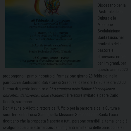
Diocesano per la
Pastorale della
Cultura e la
Missione
Scalabriniana
Santa Lucia, nel
contesto della
pastorale
diocesana con e
per i migranti, per
questo anno 2020
propongono il primo incontro di formazione giorno 28 febbraio, nella
parrocchia Santissimo Salvatore di Siracusa, dalle ore 18.30 alle ore 20.00.
Il tema di questo Incontro è “
Lo straniero nella Bibbia: L’accoglienza
dell’altro… del diverso… dello straniero”
. Il relatore invitato è padre Carlo
Uccelli, saveriano.
Don Maurizio Aliott, direttore dell’Ufficio per la pastorale della Cultura e
suor Terezinha Lucia Santin, della Missione Scalabriniana Santa Lucia
ricordano che la proposta è aperta a tutti, persone sensibili al tema, che già
svolgono qualche attività con/per i migranti all’interno delle parrocchie e i