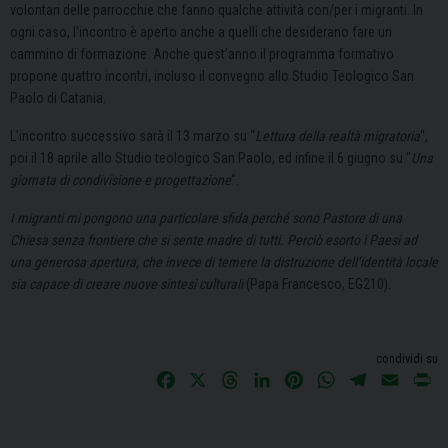
volontari delle parrocchie che fanno qualche attività con/per i migranti. In
ogni caso, l’incontro è aperto anche a quelli che desiderano fare un
cammino di formazione. Anche quest’anno il programma formativo
propone quattro incontri, incluso il convegno allo Studio Teologico San
Paolo di Catania.
L’incontro successivo sarà il 13 marzo su “
Lettura della realtà migratoria
“,
poi il 18 aprile allo Studio teologico San Paolo, ed infine il 6 giugno su “
Una
giornata di condivisione e progettazione
“.
I migranti mi pongono una particolare sfida perché sono Pastore di una
Chiesa senza frontiere che si sente madre di tutti. Perciò esorto i Paesi ad
una generosa apertura, che invece di temere la distruzione dell’identità locale
sia capace di creare nuove sintesi culturali
(Papa Francesco, EG210).
condividi su
F
X
T
L
P
W
T
E
P
a
h
i
i
h
e
m
r
c
r
n
n
a
l
a
i