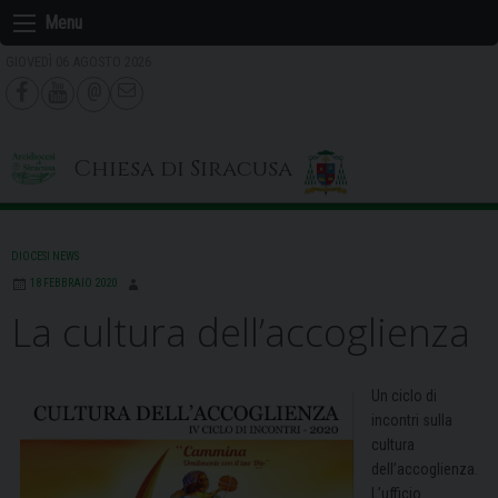
Skip
Menu
to
GIOVEDÌ 06 AGOSTO 2026
content
Chiesa di Siracusa
DIOCESI NEWS
18 FEBBRAIO 2020
La cultura dell’accoglienza
Un ciclo di
incontri sulla
cultura
dell’accoglienza.
L’ufficio