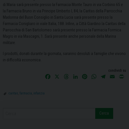
di Maria sarà presente presso la Farmacia Monte Tauro in via Corbino 65 e
la Farmacia Bruno in via Principe Umberto I, 84; la Caritas della Parrocchia
Madonna del Buon Consiglio in Santa Lucia sarà presente presso la
Farmacia Conigliaro in viale Italia, 188. Infine, a Città Giardino la Caritas della
Parrocchia di San Bartolomeo sarà presente presso la Farmacia Formica
Magro in via Mascagni, 1. Sarà presente anche personale della Marina
militare.
I prodotti, donati durante la giornata, saranno devoluti a famiglie che vivono
in difficoltà economica.
condividi su
F
X
T
L
P
W
T
E
P
a
h
i
i
h
e
m
r
c
r
n
n
a
l
a
i
caritas
,
farmacia
,
infanzia
e
e
k
t
t
e
i
n
b
a
e
e
s
g
l
t
o
d
d
r
A
r
Cerca
o
s
I
e
p
a
k
n
s
p
m