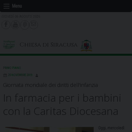
Skip
Menu
to
GIOVEDÌ 06 AGOSTO 2026
content
Chiesa di Siracusa
PRIMO PIANO
20 NOVEMBRE 2019
Giornata mondiale dei diritti dell'infanzia
In farmacia per i bambini
con la Caritas Diocesana
Oggi, mercoledì