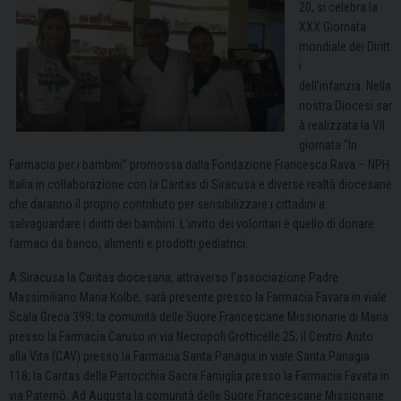
20, si celebra la
XXX Giornata
mondiale dei Diritt
i
dell’infanzia. Nella
nostra Diocesi sar
à realizzata la VII
giornata “In
Farmacia per i bambini” promossa dalla Fondazione Francesca Rava – NPH
Italia in collaborazione con la Caritas di Siracusa e diverse realtà diocesane
che daranno il proprio contributo per sensibilizzare i cittadini a
salvaguardare i diritti dei bambini. L’invito dei volontari è quello di donare
farmaci da banco, alimenti e prodotti pediatrici.
A Siracusa la Caritas diocesana, attraverso l’associazione Padre
Massimiliano Maria Kolbe, sarà presente presso la Farmacia Favara in viale
Scala Greca 399; la comunità delle Suore Francescane Missionarie di Maria
presso la Farmacia Caruso in via Necropoli Grotticelle 25; il Centro Aiuto
alla Vita (CAV) presso la Farmacia Santa Panagia in viale Santa Panagia
118; la Caritas della Parrocchia Sacra Famiglia presso la Farmacia Favata in
via Paternò. Ad Augusta la comunità delle Suore Francescane Missionarie