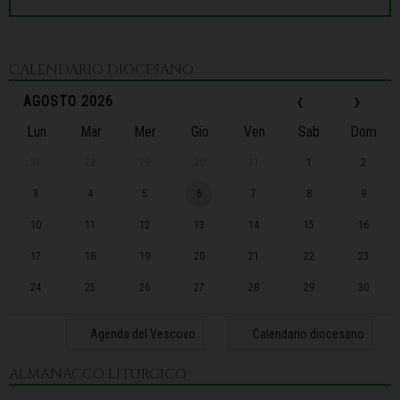
CALENDARIO DIOCESANO
‹
›
AGOSTO 2026
Lun
Mar
Mer
Gio
Ven
Sab
Dom
27
28
29
30
31
1
2
3
4
5
6
7
8
9
10
11
12
13
14
15
16
17
18
19
20
21
22
23
24
25
26
27
28
29
30
31
1
2
3
4
5
6
Agenda del Vescovo
Calendario diocesano
ALMANACCO LITURGICO