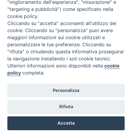
"miglioramento dell'esperienza", "misurazione" e
"targeting e pubblicità") come specificato nella
cookie policy.
Cliccando su "accetta" acconsenti all'utilizzo dei
cookie. Cliccando su "personalizza" puoi avere
maggiori informazioni sui cookie utilizzati e
personalizzare le tue preferenze. Cliccando su
"rifiuta" o chiudendo questa informativa proseguirai
la navigazione installando i soli cookie tecnici.
Ulteriori informazioni sono disponibili nella
cookie
policy
completa.
Personalizza
Piazza Duomo, 5 - 96100 Siracusa
Tel. centralino 0931.66571 - Fax 0931.463776
Rifiuta
Orari di apertura Uffici di Curia (Cancelleria,
Ufficio Amministrativo, Ufficio Economato)
Accetta
lunedì – mercoledì – venerdì dalle ore 9.30 alle ore 12.30