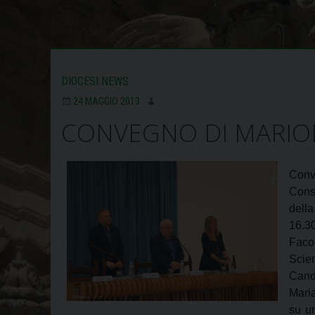
DIOCESI NEWS
24 MAGGIO 2013
CONVEGNO DI MARIO
Conv
Cons
dell
16.3
Facol
Scie
Candi
Mari
su un