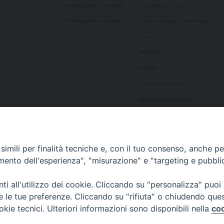
L’Arcivescovo emerito Salvatore
La patrona Santa Lucia
L’Arcivescovo emerito Giuseppe
I santi siracusani e San Marciano
Vicariati
Parrocchie
Presbiteri
Diaconato Permanente
Seminario Arcivescovile
Consulta Aggregazioni Laicali
Dati Statistici
imili per finalità tecniche e, con il tuo consenso, anche per 
Cultura
amento dell'esperienza", "misurazione" e "targeting e pubbli
Biblioteca Alagoniana
i all'utilizzo dei cookie. Cliccando su "personalizza" puoi
Archivio storico
re le tue preferenze. Cliccando su "rifiuta" o chiudendo que
Chiesa Cattedrale
okie tecnici. Ulteriori informazioni sono disponibili nella
coo
Studio Teologico San Paolo