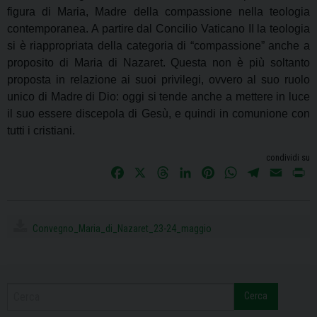
figura di Maria, Madre della compassione nella teologia
contemporanea. A partire dal Concilio Vaticano II la teologia
si è riappropriata della categoria di “compassione” anche a
proposito di Maria di Nazaret. Questa non è più soltanto
proposta in relazione ai suoi privilegi, ovvero al suo ruolo
unico di Madre di Dio: oggi si tende anche a mettere in luce
il suo essere discepola di Gesù, e quindi in comunione con
tutti i cristiani.
condividi su
F
X
T
L
P
W
T
E
P
a
h
i
i
h
e
m
r
c
r
n
n
a
l
a
i
e
e
k
t
t
e
i
n
Convegno_Maria_di_Nazaret_23-24_maggio
b
a
e
e
s
g
l
t
o
d
d
r
A
r
o
s
I
e
p
a
k
n
s
p
m
Cerca
t