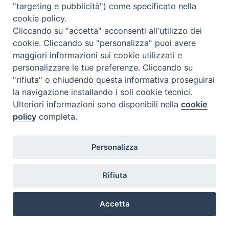
"targeting e pubblicità") come specificato nella
cookie policy.
Cliccando su "accetta" acconsenti all'utilizzo dei
cookie. Cliccando su "personalizza" puoi avere
maggiori informazioni sui cookie utilizzati e
personalizzare le tue preferenze. Cliccando su
"rifiuta" o chiudendo questa informativa proseguirai
la navigazione installando i soli cookie tecnici.
Ulteriori informazioni sono disponibili nella
cookie
policy
completa.
Personalizza
Piazza Duomo, 5 - 96100 Siracusa
Tel. centralino 0931.66571 - Fax 0931.463776
Rifiuta
Orari di apertura Uffici di Curia (Cancelleria,
Ufficio Amministrativo, Ufficio Economato)
Accetta
lunedì – mercoledì – venerdì dalle ore 9.30 alle ore 12.30
Preferenze Cookie