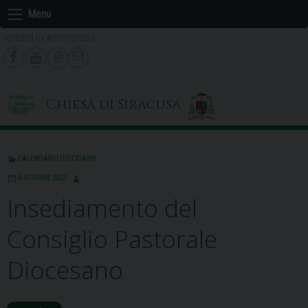
Skip
Menu
to
VENERDÌ 07 AGOSTO 2026
content
Chiesa di Siracusa
CALENDARIO DIOCESANO
4 OTTOBRE 2022
Insediamento del
Consiglio Pastorale
Diocesano