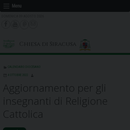
Skip
Menu
to
DOMENICA 09 AGOSTO 2026
content
Chiesa di Siracusa
CALENDARIO DIOCESANO
4 OTTOBRE 2022
Aggiornamento per gli
insegnanti di Religione
Cattolica