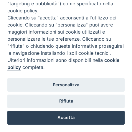
"targeting e pubblicità") come specificato nella
cookie policy.
Cliccando su "accetta" acconsenti all'utilizzo dei
cookie. Cliccando su "personalizza" puoi avere
maggiori informazioni sui cookie utilizzati e
personalizzare le tue preferenze. Cliccando su
"rifiuta" o chiudendo questa informativa proseguirai
la navigazione installando i soli cookie tecnici.
Ulteriori informazioni sono disponibili nella
cookie
policy
completa.
Personalizza
Piazza Duomo, 5 - 96100 Siracusa
Tel. centralino 0931.66571 - Fax 0931.463776
Rifiuta
Orari di apertura Uffici di Curia (Cancelleria,
Ufficio Amministrativo, Ufficio Economato)
Accetta
lunedì – mercoledì – venerdì dalle ore 9.30 alle ore 12.30
Preferenze Cookie