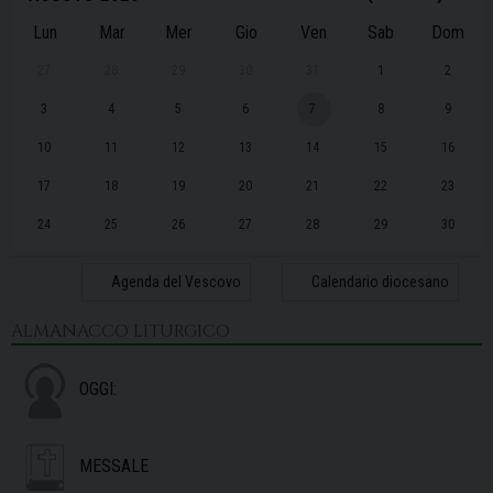
Lun
Mar
Mer
Gio
Ven
Sab
Dom
27
28
29
30
31
1
2
3
4
5
6
7
8
9
10
11
12
13
14
15
16
17
18
19
20
21
22
23
24
25
26
27
28
29
30
31
1
2
3
4
5
6
Agenda del Vescovo
Calendario diocesano
ALMANACCO LITURGICO
OGGI:
MESSALE