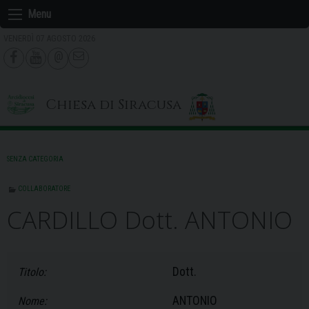
Skip
Menu
to
VENERDÌ 07 AGOSTO 2026
content
Chiesa di Siracusa
SENZA CATEGORIA
COLLABORATORE
CARDILLO Dott. ANTONIO
Dott.
Titolo:
ANTONIO
Nome: