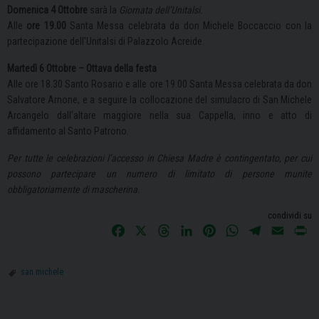
Domenica 4 Ottobre
sarà la
Giornata dell’Unitalsi.
Alle
ore 19.00
Santa Messa celebrata da don Michele Boccaccio con la
partecipazione dell’Unitalsi di Palazzolo Acreide.
Martedì 6 Ottobre – Ottava della festa
Alle ore 18.30 Santo Rosario e alle ore 19.00 Santa Messa celebrata da don
Salvatore Arnone, e a seguire la collocazione del simulacro di San Michele
Arcangelo dall’altare maggiore nella sua Cappella, inno e atto di
affidamento al Santo Patrono.
Per tutte le celebrazioni l’accesso in Chiesa Madre è contingentato, per cui
possono partecipare un numero di limitato di persone munite
obbligatoriamente di mascherina.
condividi su
F
X
T
L
P
W
T
E
P
a
h
i
i
h
e
m
r
c
r
n
n
a
l
a
i
san michele
e
e
k
t
t
e
i
n
b
a
e
e
s
g
l
t
o
d
d
r
A
r