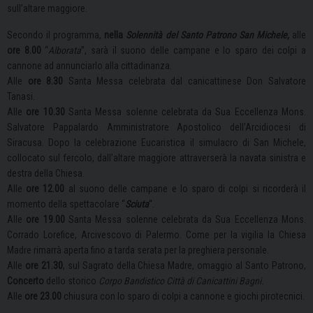
sull’altare maggiore.
Secondo il programma,
nella
Solennità del Santo Patrono San Michele,
alle
ore 8.00
“
Alborata
”, sarà il suono delle campane e lo sparo dei colpi a
cannone ad annunciarlo alla cittadinanza.
Alle
ore 8.30
Santa Messa celebrata dal canicattinese Don Salvatore
Tanasi.
Alle
ore 10.30
Santa Messa solenne celebrata da Sua Eccellenza Mons.
Salvatore Pappalardo Amministratore Apostolico dell’Arcidiocesi di
Siracusa. Dopo la celebrazione Eucaristica il simulacro di San Michele,
collocato sul fercolo, dall’altare maggiore attraverserà la navata sinistra e
destra della Chiesa.
Alle
ore 12.00
al suono delle campane e lo sparo di colpi si ricorderà il
momento della spettacolare “
Sciuta
“.
Alle
ore 19.00
Santa Messa solenne celebrata da Sua Eccellenza Mons.
Corrado Lorefice, Arcivescovo di Palermo. Come per la vigilia la Chiesa
Madre rimarrà aperta fino a tarda serata per la preghiera personale.
Alle
ore 21.30
, sul Sagrato della Chiesa Madre, omaggio al Santo Patrono,
Concerto
dello storico
Corpo Bandistico Città di Canicattini Bagni.
Alle
ore 23.00
chiusura con lo sparo di colpi a cannone e giochi pirotecnici.