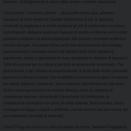
terranno i festeggiamenti in onore della vergine e martire siracusana.
“
Noi cristiani
– scrivono i parroci -,
chiusi nelle nostre case, abbiamo
riscoperto la Fede mediante l’ascolto della Parola di Dio, la Speranza
mediante la preghiera e la Carità mediante gli atti di solidarietà a cui siamo
stati chiamati. Abbiamo ammirato l’operato di medici e infermieri ed il nostro
pensiero è andato e va ancora soprattutto alle persone che hanno sofferto e
alle loro famiglie. Ora siamo entrati nella fase di prevenzione del contagio,
siamo chiamati a rimanere attenti alle direttive dello Stato: portare le
mascherine, lavarci e igienizzarci le mani, mantenere le distanze di sicurezza.
Tutto ciò è amore per noi stessi e per tutte le persone che incontriamo. Per
questi motivi, e per i divieto di assembramenti, le feste delle nostre comunità
parrocchiali dovranno subire forti modifiche e si dovranno svolgere in maniera
più sobria, religiosa e spirituale. Siamo chiamati dalla Madonna e dai nostri
Santi a vivere questi eventi in maniera diversa, come un cammino in
conversione interiore, riscoprendo i Sacramenti, la Confessione, la
Celebrazione eucaristica e le opere di carità fraterna. Gesù maestro, nostro
compagno di viaggio, ci guidi e ci illumini, così da ricevere una luce nuova, per
una solidarietà che nutre la fraternità
“.
Lunedì 24 agosto la messa sarà presieduta da mons. Salvatore Pappalardo,