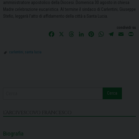
amministratore apostolico della Diocesi. Domenica 30 agosto in chiesa
Madre celebrazione eucaristica. Al termine il sindaco di Carlentini, Giuseppe
Stefio, leggerà l’atto di affidamento della città a Santa Lucia.
condividi su
F
X
T
L
P
W
T
E
P
a
h
i
i
h
e
m
r
c
r
n
n
a
l
a
i
carlentini
,
santa lucia
e
e
k
t
t
e
i
n
b
a
e
e
s
g
l
t
o
d
d
r
A
r
P
o
s
I
e
p
a
o
k
n
s
p
m
s
t
Cerca
t
N
L’ARCIVESCOVO FRANCESCO
a
v
i
Biografia
g