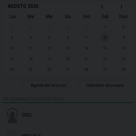
‹
›
AGOSTO 2026
Lun
Mar
Mer
Gio
Ven
Sab
Dom
27
28
29
30
31
1
2
3
4
5
6
7
8
9
10
11
12
13
14
15
16
17
18
19
20
21
22
23
24
25
26
27
28
29
30
31
1
2
3
4
5
6
Agenda del Vescovo
Calendario diocesano
ALMANACCO LITURGICO
OGGI: