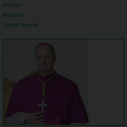
Stemma
a
t
Magistero
i
Lettere Pastorali
o
n