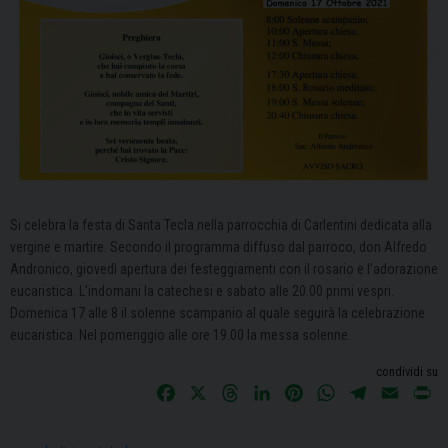
Si celebra la festa di Santa Tecla nella parrocchia di Carlentini dedicata alla
vergine e martire. Secondo il programma diffuso dal parroco, don Alfredo
Andronico, giovedì apertura dei festeggiamenti con il rosario e l’adorazione
eucaristica. L’indomani la catechesi e sabato alle 20.00 primi vespri.
Domenica 17 alle 8 il solenne scampanio al quale seguirà la celebrazione
eucaristica. Nel pomeriggio alle ore 19.00 la messa solenne.
condividi su
F
X
T
L
P
W
T
E
P
a
h
i
i
h
e
m
r
c
r
n
n
a
l
a
i