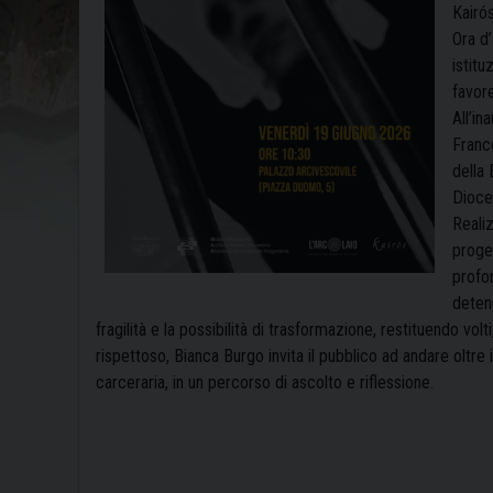
Kairós
Ora d’
istitu
favore
All’in
Franc
della 
Dioce
Realiz
proget
profo
detenu
fragilità e la possibilità di trasformazione, restituendo vol
rispettoso, Bianca Burgo invita il pubblico ad andare oltre 
carceraria, in un percorso di ascolto e riflessione.