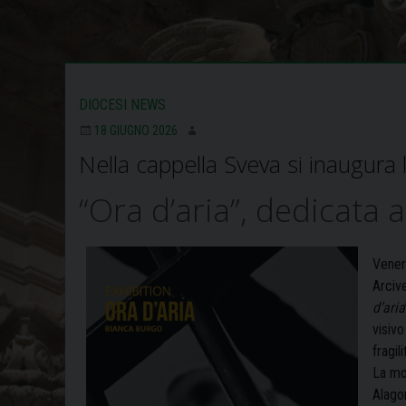
DIOCESI NEWS
18 GIUGNO 2026
Nella cappella Sveva si inaugura
“Ora d’aria”, dedicata a
Vener
Arcive
d’aria
visivo
fragil
La mos
Alagon