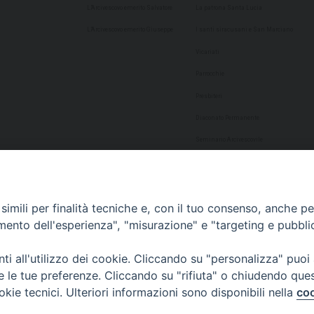
L’Arcivescovo emerito Salvatore
La patrona Santa Lucia
L’Arcivescovo emerito Giuseppe
I santi siracusani e San Marciano
Vicariati
Parrocchie
Presbiteri
Diaconato Permanente
Seminario Arcivescovile
Consulta Aggregazioni Laicali
Dati Statistici
imili per finalità tecniche e, con il tuo consenso, anche per 
Cultura
amento dell'esperienza", "misurazione" e "targeting e pubbli
Biblioteca Alagoniana
i all'utilizzo dei cookie. Cliccando su "personalizza" puoi
Archivio storico
re le tue preferenze. Cliccando su "rifiuta" o chiudendo que
Chiesa Cattedrale
okie tecnici. Ulteriori informazioni sono disponibili nella
coo
Studio Teologico San Paolo