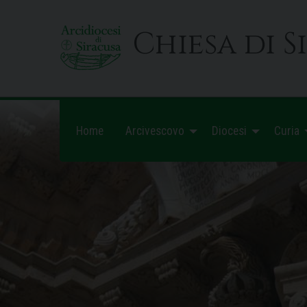
Skip
to
Chiesa di S
content
Home
Arcivescovo
Diocesi
Curia