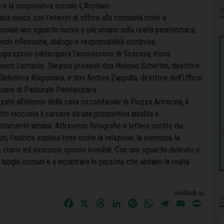
 e la cooperativa sociale L’Arcolaio.
aria nasce con l’intento di offrire alla comunità civile e
zionale uno sguardo nuovo e più umano sulla realtà penitenziaria,
ndo riflessione, dialogo e responsabilità condivisa.
augurazione parteciperà l’arcivescovo di Siracusa, mons.
esco Lomanto. Saranno presenti don Helenio Schettini, direttore
Biblioteca Alagoniana, e don Andrea Zappulla, direttore dell’Ufficio
sano di Pastorale Penitenziaria.
zato all’interno della casa circondariale di Piazza Armerina, il
to racconta il carcere da una prospettiva insolita e
ndamente umana. Attraverso fotografie e lettere scritte dai
ti, l’autrice esplora temi come la relazione, la memoria, la
ti, storie ed emozioni spesso invisibili. Con uno sguardo delicato e
i luoghi comuni e a incontrare le persone che abitano la realtà
condividi su
F
X
T
L
P
W
T
E
P
a
h
i
i
h
e
m
r