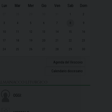
Lun
Mar
Mer
Gio
Ven
Sab
Dom
27
28
29
30
31
1
2
3
4
5
6
7
8
9
10
11
12
13
14
15
16
17
18
19
20
21
22
23
24
25
26
27
28
29
30
31
1
2
3
4
5
6
Agenda del Vescovo
Calendario diocesano
ALMANACCO LITURGICO
OGGI: