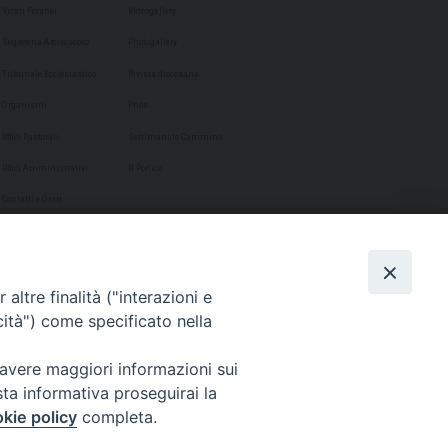
Vicari Foranei
Videogallery
Segreteria Arcivescovo
Photogallery
Tribunale Ecclesiastico
Rivista diocesana
Organismi
Phôs
Uffici Pastorali
Settimanale Cammino
Uffici Amministrativi
Il Portico
Contatti e Orari
altre finalità ("interazioni e
cità") come specificato nella
 avere maggiori informazioni sui
sta informativa proseguirai la
kie policy
completa.