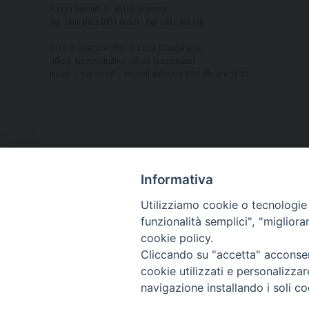
Piazza Duomo, 5 - 96100 Siracusa
Tel. centralino 0931.66571 - Fax 0931.463776
Orari di apertura Uffici di Curia (Cancelleria,
Ufficio Amministrativo, Ufficio Economato)
lunedì – mercoledì – venerdì dalle ore 9.30 alle ore 12.30
Informativa
Utilizziamo cookie o tecnologie s
funzionalità semplici", "miglior
cookie policy.
Cliccando su "accetta" acconsent
cookie utilizzati e personalizza
navigazione installando i soli co