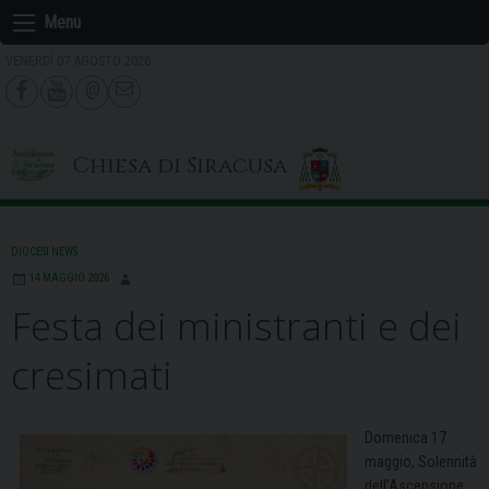
Skip
Menu
to
VENERDÌ 07 AGOSTO 2026
content
Chiesa di Siracusa
DIOCESI NEWS
14 MAGGIO 2026
Festa dei ministranti e dei
cresimati
Domenica 17
maggio, Solennità
dell’Ascensione,