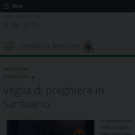
Skip
Menu
to
SABATO 08 AGOSTO 2026
content
Chiesa di Siracusa
PARROCCHIE NEWS
13 MARZO 2026
Veglia di preghiera in
Santuario
In comunione con
l’invito del Santo
Padre Papa Leone