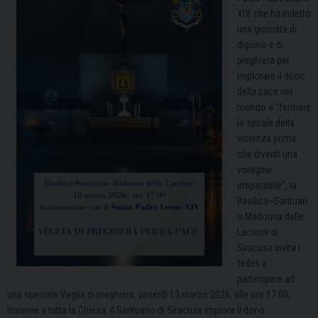
XIV, che ha indetto
una giornata di
digiuno e di
preghiera per
implorare il dono
della pace nel
mondo e “fermare
la spirale della
violenza prima
che diventi una
voragine
irreparabile”, la
Basilica~Santuari
o Madonna delle
Lacrime di
Siracusa invita i
fedeli a
partecipare ad
una speciale Veglia di preghiera, venerdì 13 marzo 2026, alle ore 17.00,
Insieme a tutta la Chiesa, il Santuario di Siracusa implora il dono