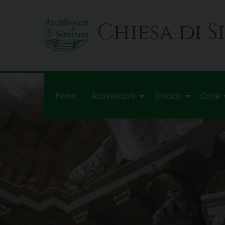
Skip
to
Chiesa di S
content
Home
Arcivescovo
Diocesi
Curia