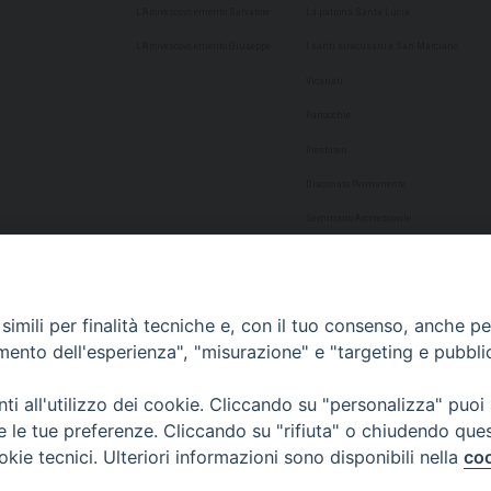
L’Arcivescovo emerito Salvatore
La patrona Santa Lucia
L’Arcivescovo emerito Giuseppe
I santi siracusani e San Marciano
Vicariati
Parrocchie
Presbiteri
Diaconato Permanente
Seminario Arcivescovile
Consulta Aggregazioni Laicali
Dati Statistici
imili per finalità tecniche e, con il tuo consenso, anche per 
Cultura
amento dell'esperienza", "misurazione" e "targeting e pubbli
Biblioteca Alagoniana
i all'utilizzo dei cookie. Cliccando su "personalizza" puoi
Archivio storico
re le tue preferenze. Cliccando su "rifiuta" o chiudendo que
Chiesa Cattedrale
okie tecnici. Ulteriori informazioni sono disponibili nella
coo
Studio Teologico San Paolo