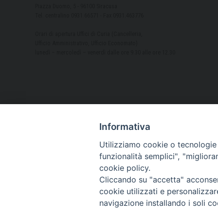
Piazza Duomo, 5 - 96100 Siracusa
Tel. centralino 0931.66571 - Fax 0931.463776
Orari di apertura Uffici di Curia (Cancelleria,
Ufficio Amministrativo, Ufficio Economato)
lunedì – mercoledì – venerdì dalle ore 9.30 alle ore 12.30
Informativa
Utilizziamo cookie o tecnologie s
funzionalità semplici", "miglior
cookie policy.
Cliccando su "accetta" acconsent
cookie utilizzati e personalizza
navigazione installando i soli co