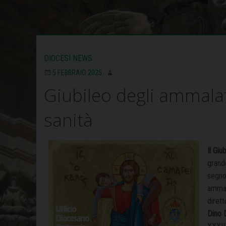
DIOCESI NEWS
5 FEBBRAIO 2025
Giubileo degli ammalat
sanità
Il Gi
grande
segno 
ammala
dirett
Dino 