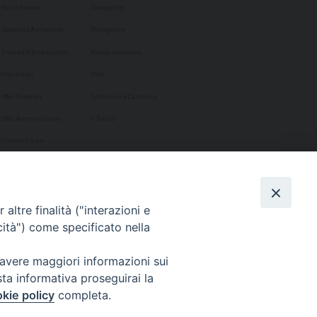
Vicari Foranei
Videogallery
Segreteria Arcivescovo
Photogallery
Tribunale Ecclesiastico
Rivista diocesana
Organismi
Phôs
Uffici Pastorali
Settimanale Cammino
Uffici Amministrativi
Il Portico
Contatti e Orari
altre finalità ("interazioni e
cità") come specificato nella
 avere maggiori informazioni sui
sta informativa proseguirai la
kie policy
completa.