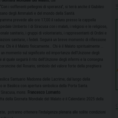
I
Giornata Mondiale del Malato
, dal
Con i sofferenti pellegrini di speranza”, si terrà anche il Giubileo
sano degli Ammalati e del mondo della Sanità.
ogramma prevede alle ore 17,00 il raduno presso la cappella
spedale Umberto I di Siracusa con i malati, i religiosi e le religiose,
sonale sanitario, i gruppi di volontariato, i rappresentanti di Ordini e
azioni sanitarie, i fedeli. Seguirà un breve momento di riflessione
ma: Chi è il Malato fisicamente… Chi è il Malato spiritualmente …
i un momento sul significato ed importanza dell’Unzione degli
i al quale seguirà il rito dell’Unzione degli infermi e la consegna
coroncine del Rosario, simbolo del valore forte della preghiera
silica Santuario Madonna delle Lacrime, dal luogo della
o in Basilica con apertura simbolica della Porta Santa.
i Siracusa, mons.
Francesco Lomanto
.
etta della Giornata Mondiale del Malato e il Calendario 2025 della
ssiste, potranno ottenere l’indulgenza plenaria alle solite condizioni