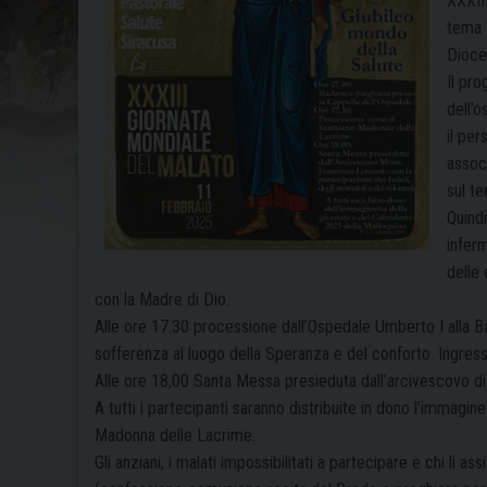
XXXII
tema “
Dioce
Il pr
dell’o
il per
associ
sul te
Quind
inferm
delle 
con la Madre di Dio.
Alle ore 17.30 processione dall’Ospedale Umberto I alla Ba
sofferenza al luogo della Speranza e del conforto. Ingress
Alle ore 18,00 Santa Messa presieduta dall’arcivescovo d
A tutti i partecipanti saranno distribuite in dono l’immagin
Madonna delle Lacrime.
Gli anziani, i malati impossibilitati a partecipare e chi li a