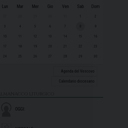
Lun
Mar
Mer
Gio
Ven
Sab
Dom
27
28
29
30
31
1
2
3
4
5
6
7
8
9
10
11
12
13
14
15
16
17
18
19
20
21
22
23
24
25
26
27
28
29
30
31
1
2
3
4
5
6
Agenda del Vescovo
Calendario diocesano
ALMANACCO LITURGICO
OGGI: