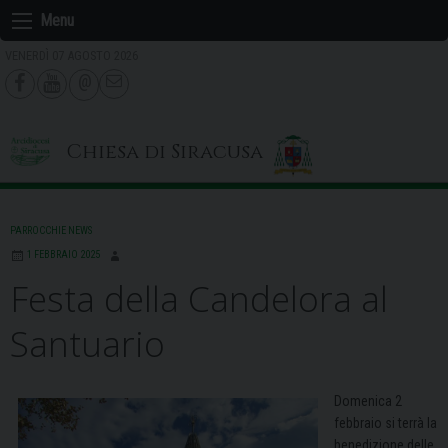
Skip
Menu
to
VENERDÌ 07 AGOSTO 2026
content
Chiesa di Siracusa
PARROCCHIE NEWS
1 FEBBRAIO 2025
Festa della Candelora al
Santuario
Domenica 2
febbraio si terrà la
benedizione delle